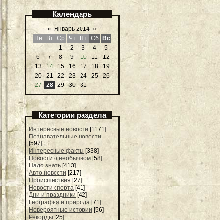
Календарь
«
Январь 2014
»
Пн
Вт
Ср
Чт
Пт
Сб
Вс
1
2
3
4
5
6
7
8
9
10
11
12
13
14
15
16
17
18
19
20
21
22
23
24
25
26
27
28
29
30
31
Категории раздела
Интересные новости
[1171]
Познавательные новости
[597]
Интересные факты
[338]
Новости о необычном
[58]
Надо знать
[413]
Авто новости
[217]
Происшествия
[27]
Новости спорта
[41]
Дни и праздники
[42]
География и природа
[71]
Невероятные истории
[56]
Рекорды
[25]