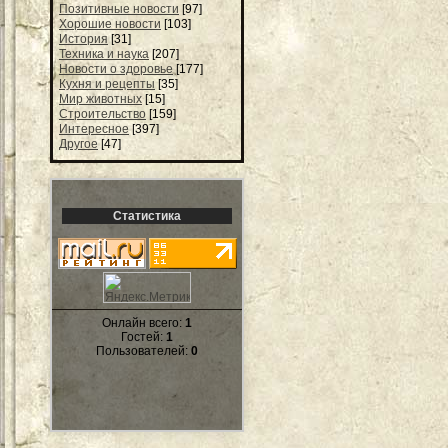
Позитивные новости
[97]
Хорошие новости
[103]
История
[31]
Техника и наука
[207]
Новости о здоровье
[177]
Кухня и рецепты
[35]
Мир животных
[15]
Строительство
[159]
Интересное
[397]
Другое
[47]
Статистика
Онлайн всего:
1
Гостей:
1
Пользователей:
0