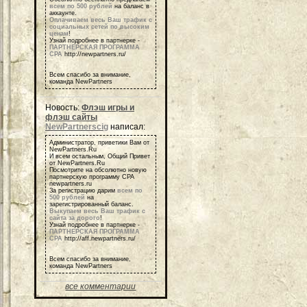
всем по 500 рублей
на баланс в
аккаунте.
Оплачиваем весь Ваш трафик с
социальных сетей по высоким
ценам
!
Узнай подробнее в партнерке -
ПАРТНЕРСКАЯ ПРОГРАММА
СРА
http://newpartners.ru/
Всем спасибо за внимание,
команда NewPartners
Новость:
Флэш игры и
флэш сайты
NewPartnerscig
написал:
Администратор, приветики Вам от
NewPartners.Ru
И всем остальным, Общий Привет
от NewPartners.Ru
Посмотрите на обсолютно новую
партнерскую программу СРА
newpartners.ru
За регистрацию дарим
всем по
500 рублей
на
зарегистрированный баланс.
Выкупаем весь Ваш трафик с
сайта за дорого
!
Узнай подробнее в партнерке -
ПАРТНЕРСКАЯ ПРОГРАММА
СРА
http://aff.newpartners.ru/
Всем спасибо за внимание,
команда NewPartners
все комментарии