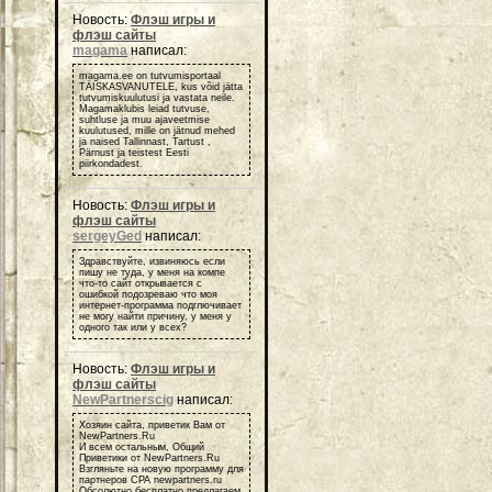
Новость:
Флэш игры и
флэш сайты
magama
написал:
magama.ee on tutvumisportaal
TÄISKASVANUTELE, kus võid jätta
tutvumiskuulutusi ja vastata neile.
Magamaklubis leiad tutvuse,
suhtluse ja muu ajaveetmise
kuulutused, mille on jätnud mehed
ja naised Tallinnast, Tartust ,
Pärnust ja teistest Eesti
piirkondadest.
Новость:
Флэш игры и
флэш сайты
sergeyGed
написал:
Здравствуйте, извиняюсь если
пишу не туда, у меня на компе
что-то сайт открывается с
ошибкой подозреваю что моя
интернет-программа подглючивает
не могу найти причину, у меня у
одного так или у всех?
Новость:
Флэш игры и
флэш сайты
NewPartnerscig
написал:
Хозяин сайта, приветик Вам от
NewPartners.Ru
И всем остальным, Общий
Приветики от NewPartners.Ru
Взгляньте на новую программу для
партнеров СРА newpartners.ru
Обсолютно бесплатно предлагаем