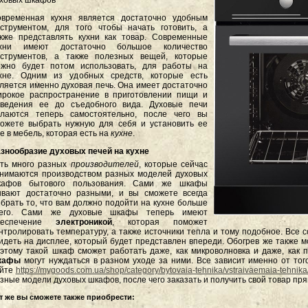
ховых шкафов
овременная кухня является достаточно удобным
струментом, для того чтобы начать готовить, а
кже представлять кухни как товар. Современные
ухни имеют достаточно большое количество
нструментов, а также полезных вещей, которые
ожно будет потом использовать, для работы на
ухне. Одним из удобных средств, которые есть
ляется именно духовая печь. Она имеет достаточно
рокое распространение в приготовлении пищи и
оведения ее до съедобного вида. Духовые печи
елаются теперь самостоятельно, после чего вы
ожете выбрать нужную для себя и установить ее
е в мебель, которая есть на
кухне
.
знообразие духовых печей на кухне
ть много разных
производителей
, которые сейчас
нимаются производством разных моделей духовых
кафов бытового пользования. Сами же шкафы
вают достаточно разными, и вы сможете всегда
брать то, что вам должно подойти на кухне больше
сего. Сами же духовые шкафы теперь имеют
беспечение
электроникой
, которая поможет
нтролировать температуру, а также источники тепла и тому подобное. Все 
идеть на дисплее, который будет представлен впереди. Обогрев же также 
этому такой шкаф сможет работать даже, как микроволновка и даже, как п
кафы
могут нуждаться в разном уходе за ними. Все зависит именно от тог
айте
https://mygoods.com.ua/shop/category/bytovaia-tehnika/vstraivaemaia-tehnik
зные модели духовых шкафов, после чего заказать и получить свой товар пр
т же вы сможете также приобрести: