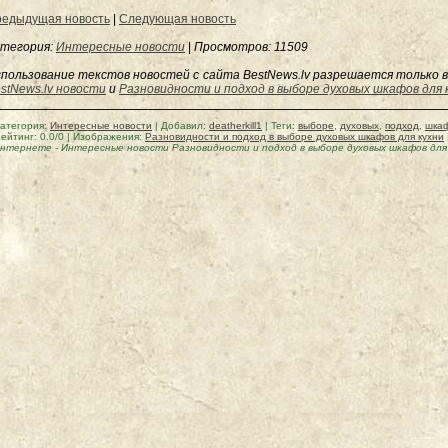
едыдущая новость
|
Следующая новость
тегория:
Интересные новости
|
Просмотров
: 11509
пользование текстов новостей с сайта BestNews.lv разрешается только в
stNews.lv новости
и
Разновидности и подход в выборе духовых шкафов для 
атегория
:
Интересные новости
|
Добавил
:
deatherkill1
|
Теги
:
выборе
,
духовых
,
подход
,
шка
ейтинг
:
0.0
/
0
| Изображения:
Разновидности и подход в выборе духовых шкафов для кухни
интернете
-
Интересные новости Разновидности и подход в выборе духовых шкафов для