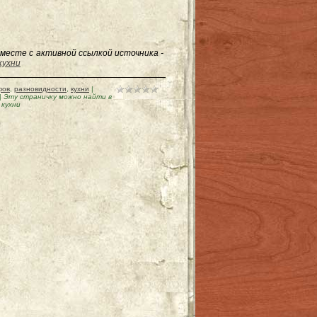
месте с активной ссылкой источника -
кухни
фов
,
разновидности
,
кухни
|
|
Эту страничку можно найти в
 кухни