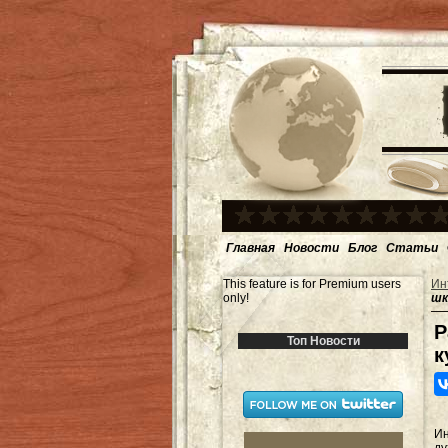
Главная
Новости
Блог
Статьи
This feature is for Premium users
Ин
only!
шк
Р
Топ Новости
к
И