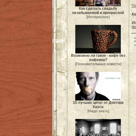
Пр
Как сделать свадьбу
незабываемой и прекрасной
Ка
[Интересное]
Ис
Be
К
Р
Возможно ли такое - кофе без
кофеина?
[Познавательные новости]
10 лучших цитат от Доктора
Хауса
[Надо знать]