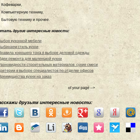
Кофеварки,
Компьютерную технику,
Бытовую технику и прочее.
итать другие интересные новости:
Выбор кухонной мебели
Выбираем стиль кухни
Правила хорошего тона в выборе деловой одежды
Идеи ремонта для маленькой кухни
Разновидности строительных материалов: сухие смеси
Критерии в выборе специалистов по отделке офисов
Преимущества кухни на заказ
of your page -->
асскажи друзьям интересные новости: