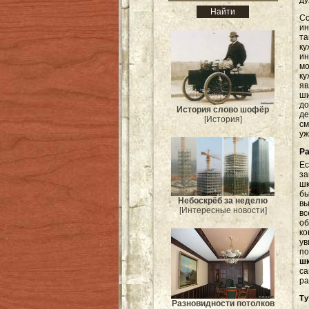
ду
С
ин
та
к
и
м
к
яв
ши
д
История слово шофёр
д
[История]
см
уж
Ра
Ес
за
ш
бы
Небоскрёб за неделю
вы
[Интересные новости]
в
о
ко
ув
по
ш
с
ра
Ту
Разновидности потолков