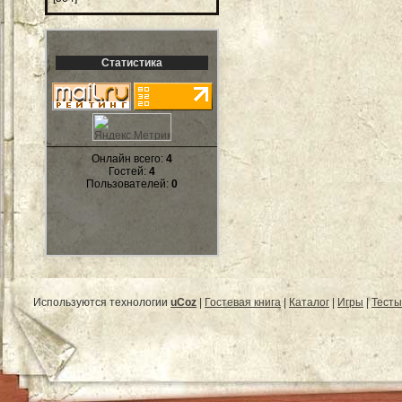
Статистика
Онлайн всего:
4
Гостей:
4
Пользователей:
0
Используются технологии
uCoz
|
Гостевая книга
|
Каталог
|
Игры
|
Тесты