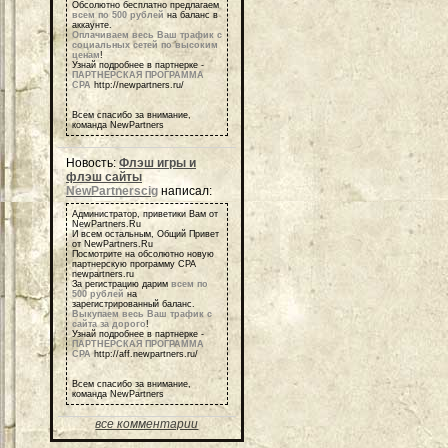
Обсолютно бесплатно предлагаем
всем по 500 рублей
на баланс в
аккаунте.
Оплачиваем весь Ваш трафик с
социальных сетей по высоким
ценам
!
Узнай подробнее в партнерке -
ПАРТНЕРСКАЯ ПРОГРАММА
СРА
http://newpartners.ru/
Всем спасибо за внимание,
команда NewPartners
Новость:
Флэш игры и
флэш сайты
NewPartnerscig
написал:
Администратор, приветики Вам от
NewPartners.Ru
И всем остальным, Общий Привет
от NewPartners.Ru
Посмотрите на обсолютно новую
партнерскую программу СРА
newpartners.ru
За регистрацию дарим
всем по
500 рублей
на
зарегистрированный баланс.
Выкупаем весь Ваш трафик с
сайта за дорого
!
Узнай подробнее в партнерке -
ПАРТНЕРСКАЯ ПРОГРАММА
СРА
http://aff.newpartners.ru/
Всем спасибо за внимание,
команда NewPartners
все комментарии