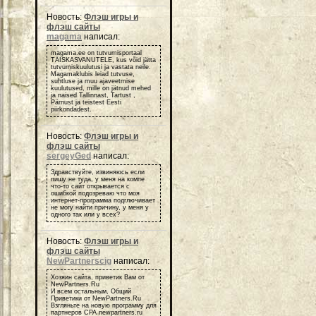
Новость:
Флэш игры и
флэш сайты
magama
написал:
magama.ee on tutvumisportaal
TÄISKASVANUTELE, kus võid jätta
tutvumiskuulutusi ja vastata neile.
Magamaklubis leiad tutvuse,
suhtluse ja muu ajaveetmise
kuulutused, mille on jätnud mehed
ja naised Tallinnast, Tartust ,
Pärnust ja teistest Eesti
piirkondadest.
Новость:
Флэш игры и
флэш сайты
sergeyGed
написал:
Здравствуйте, извиняюсь если
пишу не туда, у меня на компе
что-то сайт открывается с
ошибкой подозреваю что моя
интернет-программа подглючивает
не могу найти причину, у меня у
одного так или у всех?
Новость:
Флэш игры и
флэш сайты
NewPartnerscig
написал:
Хозяин сайта, приветик Вам от
NewPartners.Ru
И всем остальным, Общий
Приветики от NewPartners.Ru
Взгляньте на новую программу для
партнеров СРА newpartners.ru