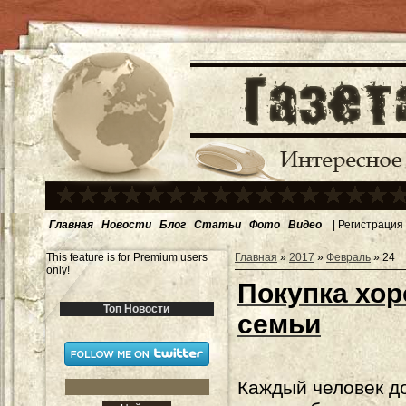
Главная
Новости
Блог
Статьи
Фото
Видео
|
Регистрация
This feature is for Premium users
Главная
»
2017
»
Февраль
»
24
only!
Покупка хор
Топ Новости
семьи
Каждый человек д