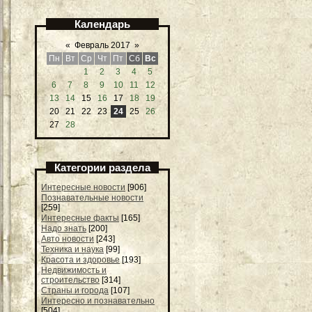
Календарь
«
Февраль 2017
»
Пн
Вт
Ср
Чт
Пт
Сб
Вс
1
2
3
4
5
6
7
8
9
10
11
12
13
14
15
16
17
18
19
20
21
22
23
24
25
26
27
28
Категории раздела
Интересные новости
[906]
Познавательные новости
[259]
Интересные факты
[165]
Надо знать
[200]
Авто новости
[243]
Техника и наука
[99]
Красота и здоровье
[193]
Недвижимость и
строительство
[314]
Страны и города
[107]
Интересно и познавательно
[504]