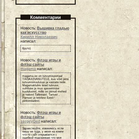
Комментарии
Новость:
Вышивка гладью
как искусство
Кирилл Николаевич
написал:
Круто)
Новость:
Флэш игры и
флэш сайты
magama
написал:
magama.ee on tutvumisportaal
TÄISKASVANUTELE, kus võid jätta
tutvumiskuulutusi ja vastata neile.
Magamaklubis leiad tutvuse,
suhtluse ja muu ajaveetmise
kuulutused, mille on jätnud mehed
ja naised Tallinnast, Tartust ,
Pärnust ja teistest Eesti
piirkondadest.
Новость:
Флэш игры и
флэш сайты
sergeyGed
написал:
Здравствуйте, извиняюсь если
пишу не туда, у меня на компе
что-то сайт открывается с
ошибкой подозреваю что моя