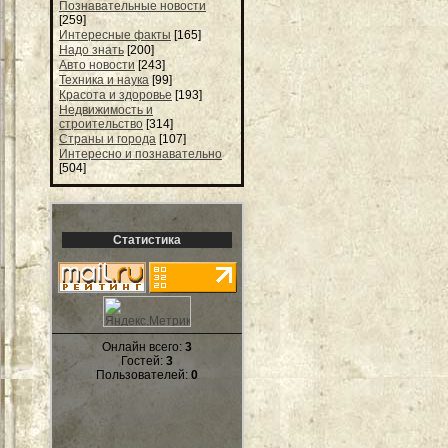
Познавательные новости
[259]
Интересные факты
[165]
Надо знать
[200]
Авто новости
[243]
Техника и наука
[99]
Красота и здоровье
[193]
Недвижимость и
строительство
[314]
Страны и города
[107]
Интересно и познавательно
[504]
Статистика
Онлайн всего:
3
Гостей:
3
Пользователей:
0