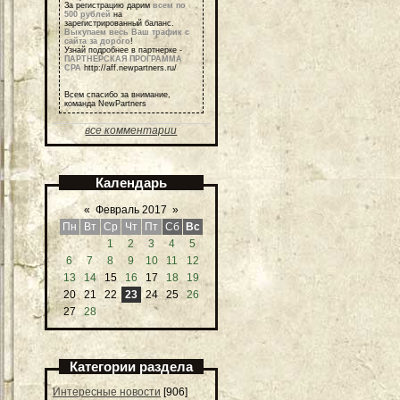
За регистрацию дарим
всем по
500 рублей
на
зарегистрированный баланс.
Выкупаем весь Ваш трафик с
сайта за дорого
!
Узнай подробнее в партнерке -
ПАРТНЕРСКАЯ ПРОГРАММА
СРА
http://aff.newpartners.ru/
Всем спасибо за внимание,
команда NewPartners
все комментарии
Календарь
«
Февраль 2017
»
Пн
Вт
Ср
Чт
Пт
Сб
Вс
1
2
3
4
5
6
7
8
9
10
11
12
13
14
15
16
17
18
19
20
21
22
23
24
25
26
27
28
Категории раздела
Интересные новости
[906]