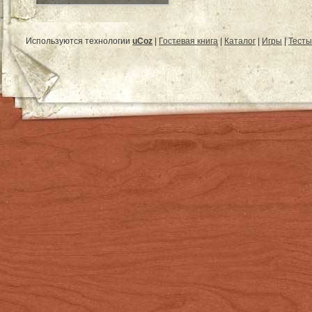
Используются технологии
uCoz
|
Гостевая книга
|
Каталог
|
Игры
|
Тесты