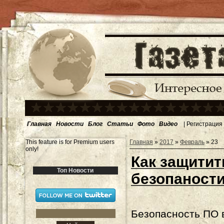
Главная
Новости
Блог
Статьи
Фото
Видео
|
Регистрация
This feature is for Premium users
Главная
»
2017
»
Февраль
»
23
only!
Как защитит
Топ Новости
безопаност
Безопасность ПО 