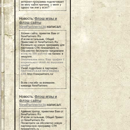
интернет-программа подглючивает
не могу найти причину, у меня у
одного так или у всех?
Новость:
Флэш игры и
флэш сайты
NewPartnerscig
написал:
Хозяин сайта, приветик Вам от
NewPartners.Ru
И всем остальным, Общий
Приветики от NewPartners.Ru
Взгляньте на новую программу для
партнеров СРА newpartners.ru
Обсолютно бесплатно предлагаем
всем по 500 рублей
на баланс в
аккаунте.
Оплачиваем весь Ваш трафик с
социальных сетей по высоким
ценам
!
Узнай подробнее в партнерке -
ПАРТНЕРСКАЯ ПРОГРАММА
СРА
http://newpartners.ru/
Всем спасибо за внимание,
команда NewPartners
Новость:
Флэш игры и
флэш сайты
NewPartnerscig
написал:
Администратор, приветики Вам от
NewPartners.Ru
И всем остальным, Общий Привет
от NewPartners.Ru
Посмотрите на обсолютно новую
партнерскую программу СРА
newpartners.ru