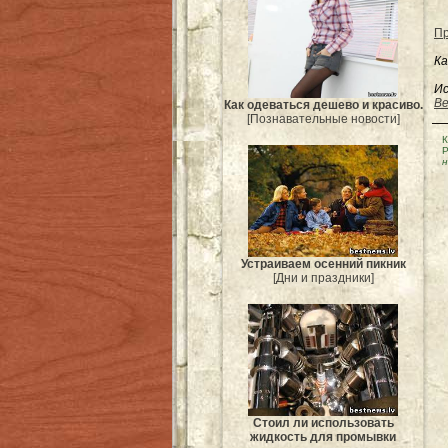
Пр
Ка
Ис
Be
Как одеваться дешево и красиво.
[Познавательные новости]
К
Р
н
Устраиваем осенний пикник
[Дни и праздники]
Стоил ли использовать
жидкость для промывки