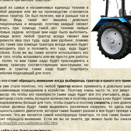
итывать при выборе трактора?
ной из самых и незаменимых единицы техники в
бой деревне или же на производстве становится
енно трактор. Он был полезен, как и раньше так и
ейчас. Ведь такая вот машина довольно
ункциональна и мощная, поэтому каждый сможет
делать при помощи такой вот техники любые
ловые задачи, которые вам надо было выполнить.
режде всего любой трактор всегда сможет вам
ревезти ваш груз туда, куда вам удобнее, помимо
ого также при помощи трактора всегда можно будет
иподнять груз и положить его туда, куда будет
обнее. Если же вы также хотите использовать его
я того, чтобы вспахивать или же просто для работы
 полях то вам также надо будет присоединять к
мому трактору соответствующие конструкции, но
акже и трактор также надо будет подобрать
иболее подходящий для этого.
 что стоит обращать внимание когда выбираешь трактор и какого его при
к уже стало понятно, что любой
трактор
можно применить в довольно шир
заменимым помощником в хозяйстве. Поэтому очень часто те, кто живут
актор. Но чтобы его приобрести также надо будет все это учитывать, вед
акторов стало очень большое количество и поэтому разница в них будет такж
едназначены больше для того, чтобы ездить и поэтому
скорость
у них довол
оторые должны будут также выдержать различные
нагрузки
, то здесь на
щность самого двигателя, которая также бывает разная и все будет прежде в
прочее. Что же касается самой
конструкции
трактора, то она также бывае
оит обращать внимание. Если же вы не знаете, где можно было бы заказа
tp://maz500.com.ua/belarus-892.html
.
 сайте у вас будет возможность: