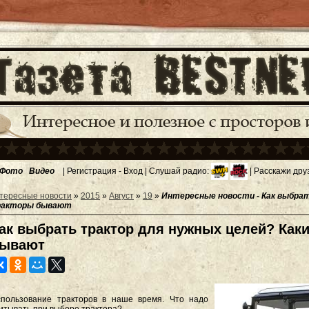
Фото
Видео
|
Регистрация
-
Вход
| Слушай радио:
| Расскажи дру
тересные новости
»
2015
»
Август
»
19
»
Интересные новости - Как выбрат
акторы бывают
ак выбрать трактор для нужных целей? Как
ывают
пользование тракторов в наше время. Что надо