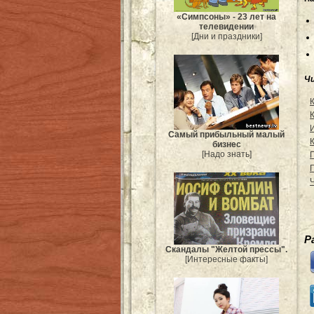
«Симпсоны» - 23 лет на
телевидении
[Дни и праздники]
Ч
Самый прибыльный малый
К
бизнес
[Надо знать]
Р
Скандалы "Желтой прессы".
[Интересные факты]