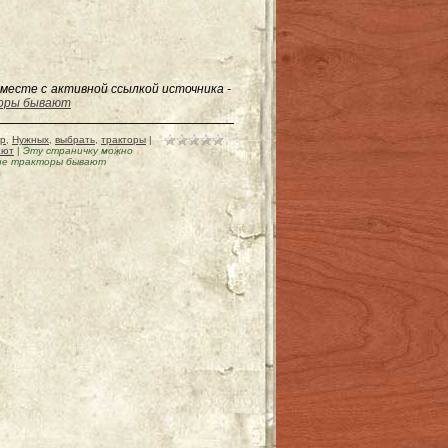
месте с активной ссылкой источника -
торы бывают
ор
,
Нужных
,
выбрать
,
тракторы
|
ают
|
Эту страничку можно
кие тракторы бывают