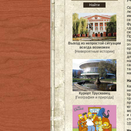
уч
Од
лю
им
с
ф
с
си
П
пе
Выход из непростой ситуации
эт
всегда возможен
пр
[Невероятные истории]
уд
дл
на
са
т
на
На
Ка
не
Курорт Трускавец
тр
[География и природа]
тр
пр
к
мо
и 
ст
ht
На