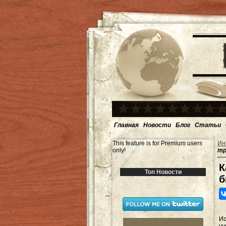
Главная
Новости
Блог
Статьи
This feature is for Premium users
Ин
only!
тр
К
Топ Новости
б
Ис