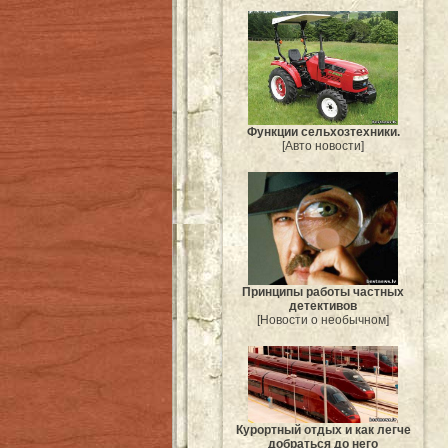
Функции сельхозтехники.
[Авто новости]
Принципы работы частных
детективов
[Новости о необычном]
Курортный отдых и как легче
добраться до него