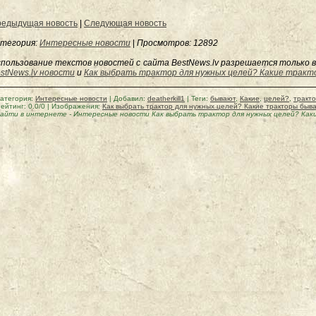
едыдущая новость
|
Следующая новость
тегория:
Интересные новости
|
Просмотров
: 12892
пользование текстов новостей с сайта BestNews.lv разрешается только в
stNews.lv новости
и
Как выбрать трактор для нужных целей? Какие трак
атегория
:
Интересные новости
|
Добавил
:
deatherkill1
|
Теги
:
бывают
,
Какие
,
целей?
,
тракт
ейтинг
:
0.0
/
0
| Изображения:
Как выбрать трактор для нужных целей? Какие тракторы быв
айти в интернете
-
Интересные новости Как выбрать трактор для нужных целей? Ка