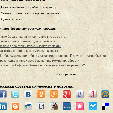
Почитать более подробно про трактор,
Узнать стоимость и прочую информацию,
Сделать заказ.
итать другие интересные новости:
Какие бывают ванны и как правильно выбрать
Какие корпоративные подарки выбрать
Из чего делаются и какие бывают жалюзи?
ак взять кредит, и какие условия бывают
Подбор сумочки под образ и стиль мероприятия. Где купить, какие бывают
Грузоподъемники. Какие бывают, где можно приобрести.
Чехлы для Айфонов. Какие они бывают и в чем их разница?
of your page -->
асскажи друзьям интересные новости: