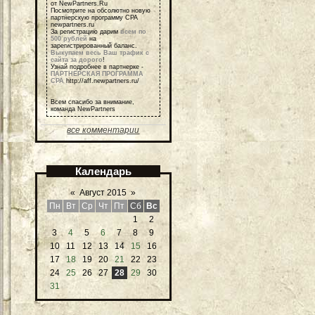
от NewPartners.Ru
Посмотрите на обсолютно новую
партнерскую программу СРА
newpartners.ru
За регистрацию дарим
всем по
500 рублей
на
зарегистрированный баланс.
Выкупаем весь Ваш трафик с
сайта за дорого
!
Узнай подробнее в партнерке -
ПАРТНЕРСКАЯ ПРОГРАММА
СРА
http://aff.newpartners.ru/
Всем спасибо за внимание,
команда NewPartners
все комментарии
Календарь
«
Август 2015
»
Пн
Вт
Ср
Чт
Пт
Сб
Вс
1
2
3
4
5
6
7
8
9
10
11
12
13
14
15
16
17
18
19
20
21
22
23
24
25
26
27
28
29
30
31