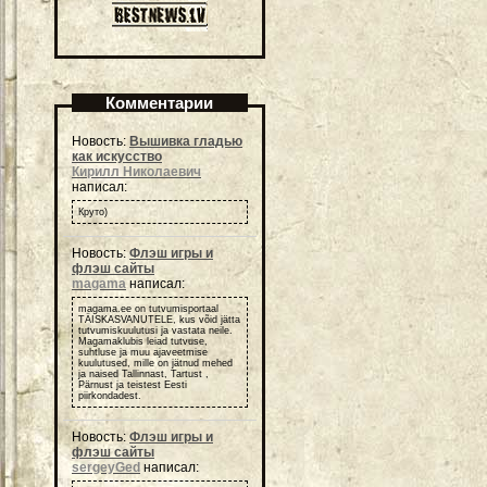
Комментарии
Новость:
Вышивка гладью
как искусство
Кирилл Николаевич
написал:
Круто)
Новость:
Флэш игры и
флэш сайты
magama
написал:
magama.ee on tutvumisportaal
TÄISKASVANUTELE, kus võid jätta
tutvumiskuulutusi ja vastata neile.
Magamaklubis leiad tutvuse,
suhtluse ja muu ajaveetmise
kuulutused, mille on jätnud mehed
ja naised Tallinnast, Tartust ,
Pärnust ja teistest Eesti
piirkondadest.
Новость:
Флэш игры и
флэш сайты
sergeyGed
написал: