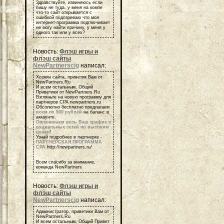
Здравствуйте, извиняюсь если
пишу не туда, у меня на компе
что-то сайт открывается с
ошибкой подозреваю что моя
интернет-программа подглючивает
не могу найти причину, у меня у
одного так или у всех?
Новость:
Флэш игры и
флэш сайты
NewPartnerscig
написал:
Хозяин сайта, приветик Вам от
NewPartners.Ru
И всем остальным, Общий
Приветики от NewPartners.Ru
Взгляньте на новую программу для
партнеров СРА newpartners.ru
Обсолютно бесплатно предлагаем
всем по 500 рублей
на баланс в
аккаунте.
Оплачиваем весь Ваш трафик с
социальных сетей по высоким
ценам
!
Узнай подробнее в партнерке -
ПАРТНЕРСКАЯ ПРОГРАММА
СРА
http://newpartners.ru/
Всем спасибо за внимание,
команда NewPartners
Новость:
Флэш игры и
флэш сайты
NewPartnerscig
написал:
Администратор, приветики Вам от
NewPartners.Ru
И всем остальным, Общий Привет