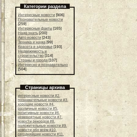
Категории раздела
Интересные новости
[906]
Познавательные новости
[259]
Интересные факты
[165]
Надо знать
[200]
Авто новости
[243]
Техника и наука
[99]
Красота и здоровье
[193]
Недвижимость и
строительство
[314]
Страны и города
[107]
Интересно и познавательно
[504]
Страницы архива
интересные новости #2
,
познавательные новости #3
,
хорошие новости #4
,
различные новости #5
,
позитивные новости #6
,
невероятные новости #7
,
новости рекордов #8
,
положительные новости #9
,
новости обо всём #10
,
сегодняйшие новости #11
,