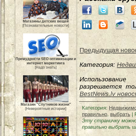
Магазины детских вещей
[Познавательные новости]
Предыдущая ново
Премудрости SEO оптимизации и
интернет маркетинга
Категория:
Недви
[Надо знать]
Использование
разрешается тол
BestNews.lv ново
Магазин "Спутников жизни"
Категория
:
Недвижимо
[Невероятные истории]
правильно
,
выбрать
|
Эту страничку можно
правильно выбрать 