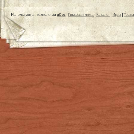
Используются технологии
uCoz
|
Гостевая книга
|
Каталог
|
Игры
|
Тесты