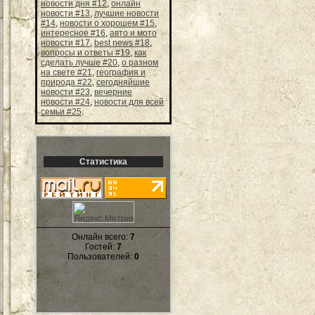
новости дня #12
,
онлайн
новости #13
,
лучшие новости
#14
,
новости о хорошем #15
,
интересное #16
,
авто и мото
новости #17
,
best news #18
,
вопросы и ответы #19
,
как
сделать лучше #20
,
о разном
на свете #21
,
география и
природа #22
,
сегодняйшие
новости #23
,
вечерние
новости #24
,
новости для всей
семьи #25
.
Статистика
Онлайн всего:
7
Гостей:
7
Пользователей:
0