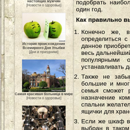
подобрать наибо
настоящих мужчин
[Новости о здоровье]
один год.
Как правильно в
Конечно же, в
определиться с
История происхождения
данное приобрет
Всемирного Дня Улыбки
весь дальнейши
[Дни и праздники]
популярными 
устанавливать д
Также не забыв
большие и мног
семья сможет 
Самая красивая больница в мире
назначение ком
[Новости о здоровье]
спальни желател
ящички для хран
Если же шкаф в
выбран в таком