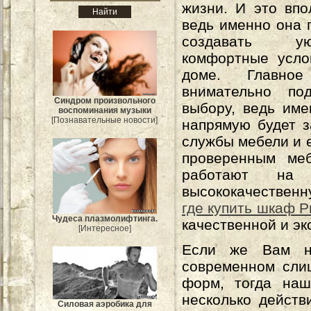
жизни. И это впо
ведь именно она 
создавать 
комфортные усло
доме. Главно
внимательно по
Синдром произвольного
выбору, ведь име
воспоминания музыки
[Познавательные новости]
напрямую будет з
службы мебели и 
проверенным ме
работают на 
высококачественн
где купить шкаф Р
Чудеса плазмолифтинга.
качественной и э
[Интересное]
Если же Вам н
современном сли
форм, тогда наш
несколько действ
Силовая аэробика для