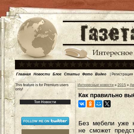
Главная
Новости
Блог
Статьи
Фото
Видео
|
Регистрация
This feature is for Premium users
Интересные новости
»
2015
»
Ав
only!
Как правильно вы
Топ Новости
Без мебели уже 
не сможет предс