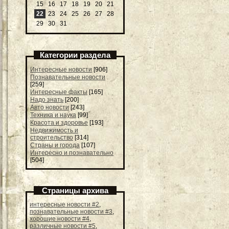
15
16
17
18
19
20
21
22
23
24
25
26
27
28
29
30
31
Категории раздела
Интересные новости
[906]
Познавательные новости
[259]
Интересные факты
[165]
Надо знать
[200]
Авто новости
[243]
Техника и наука
[99]
Красота и здоровье
[193]
Недвижимость и
строительство
[314]
Страны и города
[107]
Интересно и познавательно
[504]
Страницы архива
интересные новости #2
,
познавательные новости #3
,
хорошие новости #4
,
различные новости #5
,