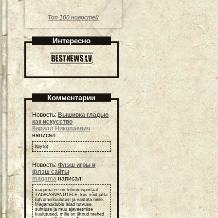
Топ 100 новостей
Интересно
Комментарии
Новость:
Вышивка гладью
как искусство
Кирилл Николаевич
написал:
Круто)
Новость:
Флэш игры и
флэш сайты
magama
написал:
magama.ee on tutvumisportaal
TÄISKASVANUTELE, kus võid jätta
tutvumiskuulutusi ja vastata neile.
Magamaklubis leiad tutvuse,
suhtluse ja muu ajaveetmise
kuulutused, mille on jätnud mehed