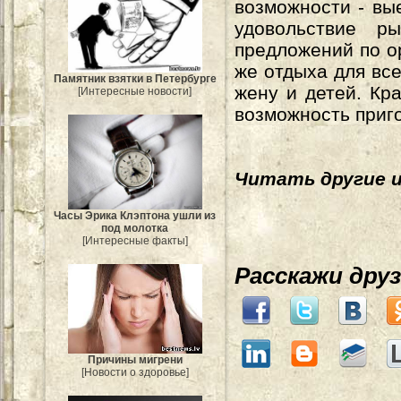
возможности - вы
удовольствие р
предложений по о
же отдыха для все
Памятник взятки в Петербурге
жену и детей. Кр
[Интересные новости]
возможность приг
Читать другие 
Часы Эрика Клэптона ушли из
под молотка
[Интересные факты]
Расскажи дру
Причины мигрени
[Новости о здоровье]