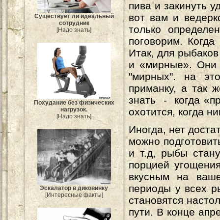
пива и закинуть у
вот вам и ведерк
Существует ли идеальный
сотрудник
только определе
[Надо знать]
поговорим. Когда
Итак, для рыбаков
и «мирные». Они 
"мирных". на эт
приманку, а так ж
знать - когда «п
Похудание без физических
нагрузок.
охотится, когда ни
[Надо знать]
Иногда, нет доста
можно подготовит
и т.д, рыбы стан
порцией угощения
вкусным на ваш
периоды у всех р
Эскалатор в диковинку
[Интересные факты]
становятся настол
пути. В конце апр