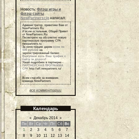
Новость:
Флэш игры и
флэш сайты
NewPartnerscig
написал:
Администратор, приветики Вам от
NewPartners.Ru
И всем остальным, Общий Привет
от NewPartners.Ru
Посмотрите на обсолютно новую
партнерскую программу СРА
newpartners.ru
За регистрацию дарим
всем по
500 рублей
на
зарегистрированный баланс.
Выкупаем весь Ваш трафик с
сайта за дорого
!
Узнай подробнее в партнерке -
ПАРТНЕРСКАЯ ПРОГРАММА
СРА
http://aff.newpartners.ru/
Всем спасибо за внимание,
команда NewPartners
все комментарии
Календарь
«
Декабрь 2014
»
Пн
Вт
Ср
Чт
Пт
Сб
Вс
1
2
3
4
5
6
7
8
9
10
11
12
13
14