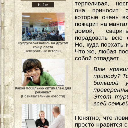
терпеливая, нес
она приносит с
которые очень в
пожарит на мангал
домой, свар
порадовать всю 
Супруги оказались на другом
Но, куда поехать 
конце света
Что же, любая пое
[Невероятные истории]
собой отпадает.
Вам нрави
природу? Т
большой 
Какой мобильник оптимален для
проверенны
ребёнка?
Этот тури
[Познавательные новости]
всей семье
Понятно, что лови
просто нравится с