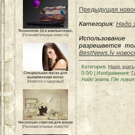
Предыдущая ново
Категория:
Надо 
Технология 3d в компьютерах.
[Познавательные новости]
Использование
разрешается тол
BestNews.lv ново
Категория
:
Надо знать
0.0
/
0
| Изображения:
Г
Специальная маска для
выпрямления волос
Надо знать Где лови
[Новости о здоровье]
Несколько советов для жизни
[Познавательные новости]