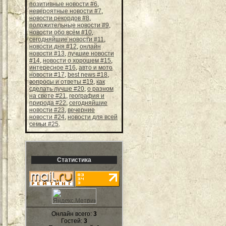
позитивные новости #6
,
невероятные новости #7
,
новости рекордов #8
,
положительные новости #9
,
новости обо всём #10
,
сегодняйшие новости #11
,
новости дня #12
,
онлайн
новости #13
,
лучшие новости
#14
,
новости о хорошем #15
,
интересное #16
,
авто и мото
новости #17
,
best news #18
,
вопросы и ответы #19
,
как
сделать лучше #20
,
о разном
на свете #21
,
география и
природа #22
,
сегодняйшие
новости #23
,
вечерние
новости #24
,
новости для всей
семьи #25
.
Статистика
Онлайн всего:
3
Гостей:
3