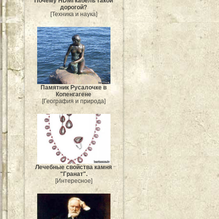
Почему HDMI кабель такой
дорогой?
[Техника и наука]
Памятник Русалочке в
Копенгагене
[География и природа]
Лечебные свойства камня
"Гранат".
[Интересное]