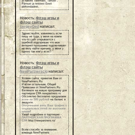
ja naised Tallinnast, Tartust ,
Pärnust ja teistest Eesti
piirkondadest.
Новость:
Флэш игры и
флэш сайты
sergeyGed
написал:
Здравствуйте, извиняюсь если
пишу не туда, у меня на компе
что-то сайт открывается с
ошибкой подозреваю что моя
интернет-программа подглючивает
не могу найти причину, у меня у
одного так или у всех?
Новость:
Флэш игры и
флэш сайты
NewPartnerscig
написал:
Хозяин сайта, приветик Вам от
NewPartners.Ru
И всем остальным, Общий
Приветики от NewPartners.Ru
Взгляньте на новую программу для
партнеров СРА newpartners.ru
Обсолютно бесплатно предлагаем
всем по 500 рублей
на баланс в
аккаунте.
Оплачиваем весь Ваш трафик с
социальных сетей по высоким
ценам
!
Узнай подробнее в партнерке -
ПАРТНЕРСКАЯ ПРОГРАММА
СРА
http://newpartners.ru/
Всем спасибо за внимание,
команда NewPartners