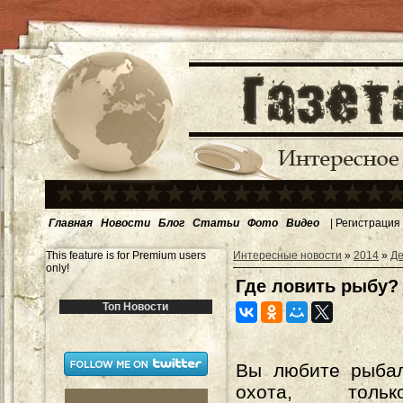
Главная
Новости
Блог
Статьи
Фото
Видео
|
Регистрация
This feature is for Premium users
Интересные новости
»
2014
»
Де
only!
Где ловить рыбу?
Топ Новости
Вы любите рыбал
охота, толь