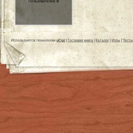
Пользователей:
0
Используются технологии
uCoz
|
Гостевая книга
|
Каталог
|
Игры
|
Тесты