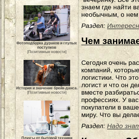
знаем где найти в
необычным, о нем 
Раздел:
Интересн
Чем занимае
Фотоподборка дураков и глупых
поступков
[Позитивные новости]
Сегодня очень ра
компаний, которые
логистики. Что эт
логист и что он д
История и значение брейк-данса.
вместе разбирать
[Позитивные новости]
профессиях. У вас
покупатели в ваше
миру. Что вы дела
Раздел:
Надо зна
Плюсы от бытовой техники