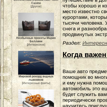
Casino
чтобы хорошо и ко
[Другое]
место известно с
курортами, котор
тысячи человека. 
снега и разнообра
продвинутых экст
Необычные проекты Марио
Беллини
Раздел:
Интерес
[Интересное]
Когда важен
Ваше авто предме
помощник во многи
Мировой рекорд водных
лыжников
и ему нужна помо
[Интересные факты]
автомобиль это ещ
будет служить вам
периодически пров
научитесь прислуш