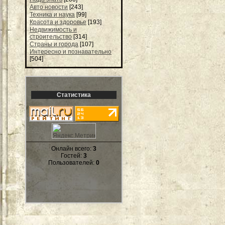
Авто новости
[243]
Техника и наука
[99]
Красота и здоровье
[193]
Недвижимость и
строительство
[314]
Страны и города
[107]
Интересно и познавательно
[504]
Статистика
Онлайн всего:
3
Гостей:
3
Пользователей:
0