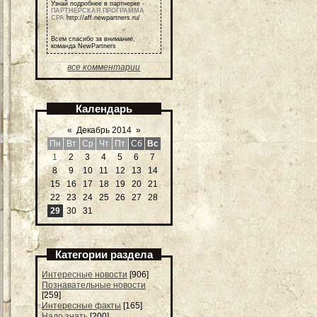
Узнай подробнее в партнерке -
ПАРТНЕРСКАЯ ПРОГРАММА
СРА
http://aff.newpartners.ru/
Всем спасибо за внимание,
команда NewPartners
все комментарии
Календарь
«
Декабрь 2014
»
Пн
Вт
Ср
Чт
Пт
Сб
Вс
1
2
3
4
5
6
7
8
9
10
11
12
13
14
15
16
17
18
19
20
21
22
23
24
25
26
27
28
29
30
31
Категории раздела
Интересные новости
[906]
Познавательные новости
[259]
Интересные факты
[165]
Надо знать
[200]