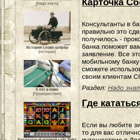
Карточка Сб
[Надо знать]
Консультанты в ба
правильно это сде
получилось - прок
банка поможет ва
История слово шофёр
[История]
заявление. Все эт
мобильному банку 
сможете использов
своим клиентам С
Раздел:
Надо зна
4 лет в коме
[Происшествия]
Где кататьс
Если вы любите зи
то для вас отличн
путешествие в До
Бесплатный игровой сайт Twist