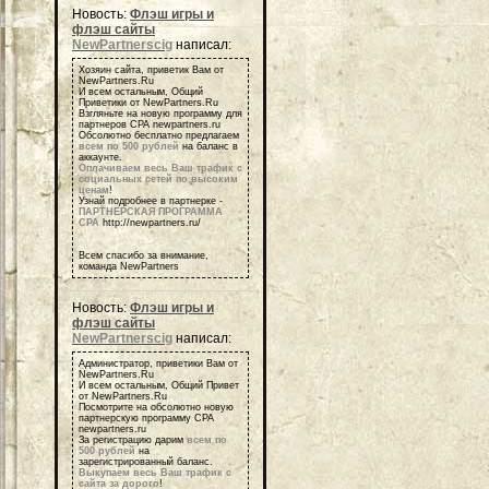
Новость:
Флэш игры и
флэш сайты
NewPartnerscig
написал:
Хозяин сайта, приветик Вам от
NewPartners.Ru
И всем остальным, Общий
Приветики от NewPartners.Ru
Взгляньте на новую программу для
партнеров СРА newpartners.ru
Обсолютно бесплатно предлагаем
всем по 500 рублей
на баланс в
аккаунте.
Оплачиваем весь Ваш трафик с
социальных сетей по высоким
ценам
!
Узнай подробнее в партнерке -
ПАРТНЕРСКАЯ ПРОГРАММА
СРА
http://newpartners.ru/
Всем спасибо за внимание,
команда NewPartners
Новость:
Флэш игры и
флэш сайты
NewPartnerscig
написал:
Администратор, приветики Вам от
NewPartners.Ru
И всем остальным, Общий Привет
от NewPartners.Ru
Посмотрите на обсолютно новую
партнерскую программу СРА
newpartners.ru
За регистрацию дарим
всем по
500 рублей
на
зарегистрированный баланс.
Выкупаем весь Ваш трафик с
сайта за дорого
!