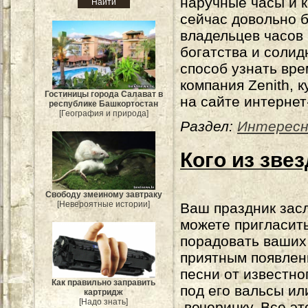
наручные часы и к
сейчас довольно 
владельцев часов 
богатства и солид
способ узнать вре
компания Zenith, к
Гостиницы города Салават в
на сайте интернет
республике Башкортостан
[География и природа]
Раздел:
Интересн
Кого из зве
Свободу змеиному завтраку
[Невероятные истории]
Ваш праздник засл
можете пригласить
порадовать ваших
приятным появле
песни от известно
Как правильно заправить
под его вальсы ил
картридж
[Надо знать]
вечеринку. Все эт