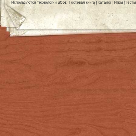
Используются технологии
uCoz
|
Гостевая книга
|
Каталог
|
Игры
|
Тесты