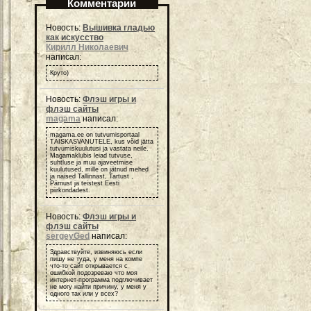
Комментарии
Новость:
Вышивка гладью
как искусство
Кирилл Николаевич
написал:
Круто)
Новость:
Флэш игры и
флэш сайты
magama
написал:
magama.ee on tutvumisportaal
TÄISKASVANUTELE, kus võid jätta
tutvumiskuulutusi ja vastata neile.
Magamaklubis leiad tutvuse,
suhtluse ja muu ajaveetmise
kuulutused, mille on jätnud mehed
ja naised Tallinnast, Tartust ,
Pärnust ja teistest Eesti
piirkondadest.
Новость:
Флэш игры и
флэш сайты
sergeyGed
написал:
Здравствуйте, извиняюсь если
пишу не туда, у меня на компе
что-то сайт открывается с
ошибкой подозреваю что моя
интернет-программа подглючивает
не могу найти причину, у меня у
одного так или у всех?