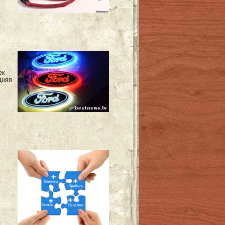
й
ек
дняя
.