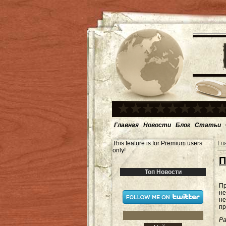
Главная
Новости
Блог
Статьи
This feature is for Premium users
Гл
only!
П
Топ Новости
Пр
не
не
пр
Ра