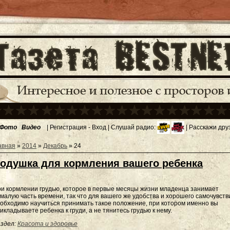
Фото
Видео
|
Регистрация
-
Вход
| Слушай радио:
| Расскажи дру
авная
»
2014
»
Декабрь
»
24
одушка для кормления вашего ребенка
и кормлении грудью, которое в первые месяцы жизни младенца занимает
малую часть времени, так что для вашего же удобства и хорошего самочувств
обходимо научиться принимать такое положение, при котором именно вы
икладываете ребенка к груди, а не тянитесь грудью к нему.
здел:
Красота и здоровье