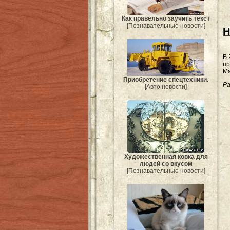
Как правельно заучить текст
[Познавательные новости]
Н
В 
пр
Ма
Приобретение спецтехники.
Ра
[Авто новости]
Художественная ковка для
людей со вкусом
[Познавательные новости]