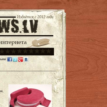
зьям:
ия,