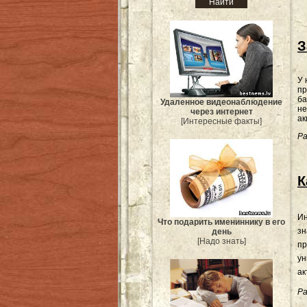
З
У 
пр
ба
Удаленное видеонаблюдение
не
через интернет
ак
[Интересные факты]
Ра
К
Ин
Что подарить имениннику в его
зн
день
[Надо знать]
пр
ун
ак
Ра