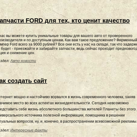
апчасти FORD для тех, кто ценит качество
нас вы можете купить уникальные товары для вашего авто от проверенного
оизводителя и по доступным ценам. Как вам такое предложение? Фирменны
мпер Ford всего за 9000 рублей? Все они есть у нас на складе, так что задерж
 будет - приезжайте и забирайте запчасти, ведь сейчас проходит преднового
ция и снижение цен.
здел:
Авто новости
ак создать сайт
тернет мощно и настойчиво ворвался в жизнь современного человека, заняв
ачимое место во всех аспектах жизнедеятельности. Сегодня невозможно
едставить себе жизнь абсолютного большинства жителей Планеты без этого
иверсального источника полезной информации, помощника в решении
туальных вопросов, ну, и, конечно, в распространении всевозможной рекламы
здел:
Интересные факты