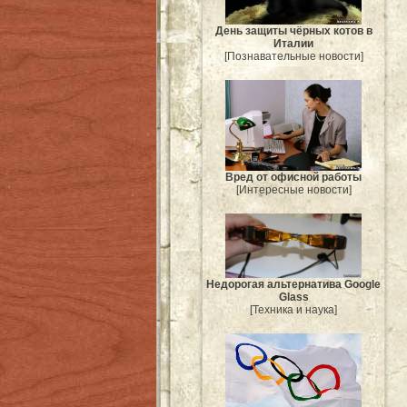
День защиты чёрных котов в
Италии
[Познавательные новости]
Вред от офисной работы
[Интересные новости]
Недорогая альтернатива Google
Glass
[Техника и наука]