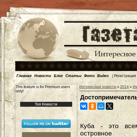
Главная
Новости
Блог
Статьи
Фото
Видео
|
Регистрация
This feature is for Premium users
Интересные новости
»
2014
»
И
only!
Достопримечател
Топ Новости
Куба - это все
островное го