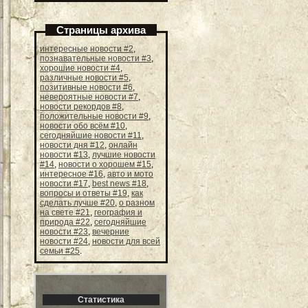
Страницы архива
интересные новости #2
,
познавательные новости #3
,
хорошие новости #4
,
различные новости #5
,
позитивные новости #6
,
невероятные новости #7
,
новости рекордов #8
,
положительные новости #9
,
новости обо всём #10
,
сегодняйшие новости #11
,
новости дня #12
,
онлайн
новости #13
,
лучшие новости
#14
,
новости о хорошем #15
,
интересное #16
,
авто и мото
новости #17
,
best news #18
,
вопросы и ответы #19
,
как
сделать лучше #20
,
о разном
на свете #21
,
география и
природа #22
,
сегодняйшие
новости #23
,
вечерние
новости #24
,
новости для всей
семьи #25
.
Статистика