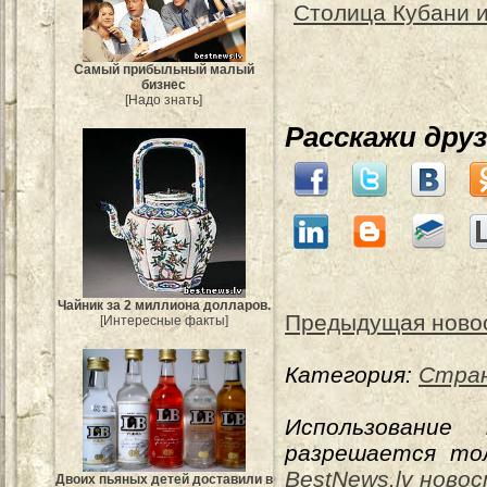
Столица Кубани 
Самый прибыльный малый
бизнес
[Надо знать]
Расскажи дру
Чайник за 2 миллиона долларов.
Предыдущая ново
[Интересные факты]
Категория:
Стран
Использование
разрешается тол
BestNews.lv ново
Двоих пьяных детей доставили в