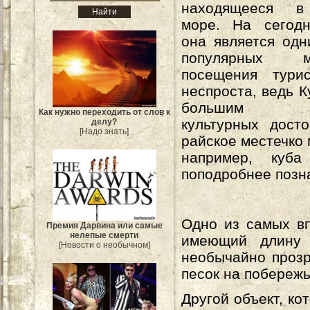
находящееся в
море. На сегод
она является од
популярных 
посещения тури
неспроста, ведь К
большим кол
Как нужно переходить от слов к
культурных дост
делу?
[Надо знать]
райское местечко 
например, куба
поподробнее позн
Одно из самых вп
Премия Дарвина или самые
нелепые смерти
имеющий длину 
[Новости о необычном]
необычайно прозр
песок на побережь
Другой объект, к