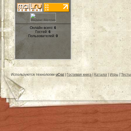
Онлайн всего:
6
Гостей:
6
Пользователей:
0
Используются технологии
uCoz
|
Гостевая книга
|
Каталог
|
Игры
|
Тесты