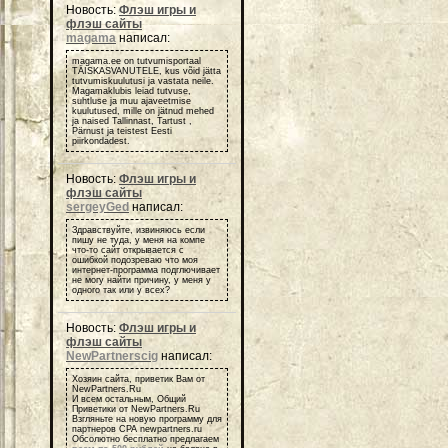
Новость:
Флэш игры и
флэш сайты
magama
написал:
magama.ee on tutvumisportaal
TÄISKASVANUTELE, kus võid jätta
tutvumiskuulutusi ja vastata neile.
Magamaklubis leiad tutvuse,
suhtluse ja muu ajaveetmise
kuulutused, mille on jätnud mehed
ja naised Tallinnast, Tartust ,
Pärnust ja teistest Eesti
piirkondadest.
Новость:
Флэш игры и
флэш сайты
sergeyGed
написал:
Здравствуйте, извиняюсь если
пишу не туда, у меня на компе
что-то сайт открывается с
ошибкой подозреваю что моя
интернет-программа подглючивает
не могу найти причину, у меня у
одного так или у всех?
Новость:
Флэш игры и
флэш сайты
NewPartnerscig
написал:
Хозяин сайта, приветик Вам от
NewPartners.Ru
И всем остальным, Общий
Приветики от NewPartners.Ru
Взгляньте на новую программу для
партнеров СРА newpartners.ru
Обсолютно бесплатно предлагаем