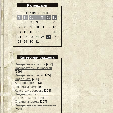
Календарь
«
Июль 2014
»
Пн
Вт
Ср
Чт
Пт
Сб
Вс
1
2
3
4
5
6
7
8
9
10
11
12
13
14
15
16
17
18
19
20
21
22
23
24
25
26
27
28
29
30
31
Категории раздела
Интересные новости
[906]
Познавательные новости
[259]
Интересные факты
[165]
Надо знать
[200]
Авто новости
[243]
Техника и наука
[99]
Красота и здоровье
[193]
Недвижимость и
строительство
[314]
Страны и города
[107]
Интересно и познавательно
[504]