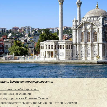
итать другие интересные новости:
Что хранят в себе Карпаты…
Город Блуа во Франции
Город Норильск на Крайнем Севере
Достопримечательности города Лондон, столицы Англии