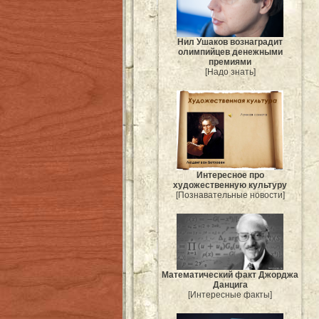
Нил Ушаков вознаградит
олимпийцев денежными
премиями
[Надо знать]
Интересное про
художественную культуру
[Познавательные новости]
Mатематический факт Джорджа
Данцига
[Интересные факты]