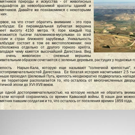
мятников природы и искусства - от живописных
андшафтов до невообразимой красоты зданий и
мятников. Давайте же познакомимся с некоторыми
 них.
рвое, на что стоит обратить внимание - это гора
албуздаг. Ее пирамидальная зубчатая вершина
меет высоту 4150 метра. К горе каждый год
езжаются тысячи паломников-мусульман со всей
ссии и стран ближнего зарубежья. Уникальность
лбуздаг состоит в том ее местоположении: она
сположена отдельно от другого горного хребта,
агодаря чему кажется высочайшей Дагестана. Вид
е очень живописен - снежные вершины
ивительным образом сочетаются с зеленью деревьев, растущих у подножья г
репость Нарын-Кала, которую еще называют "солнечной крепостью", 
стопримечательностей Дагестана . Ее богатая история насчитывает 2.5 тыс
ньше проходил Шелковый Путь, крепость неоднократно подвергалась нападе
 ее территории располагается то, что осталось от многочисленных двор
тичной эпохи до XVI-XVII веков.
е одной достопримечательностью, на которую нельзя не обратить вниман
татки которой сохранились со времен Кавказкой войны. В наши дни можно 
мятник павшим солдатам и то, что осталось от поселения времен 1859 года.