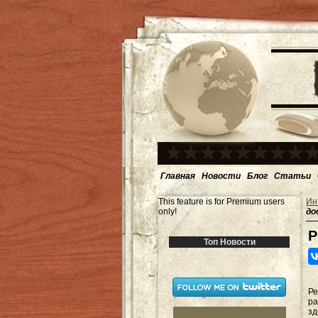
Главная
Новости
Блог
Статьи
This feature is for Premium users
Ин
only!
до
Р
Топ Новости
Р
р
з