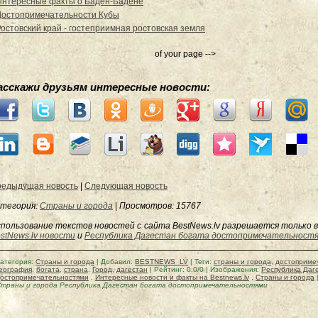
Интересные факты о Баден-Бадене
Достопримечательности Кубы
Ростовский край - гостеприимная ростовская земля
of your page -->
асскажи друзьям интересные новости:
едыдущая новость
|
Следующая новость
тегория:
Страны и города
|
Просмотров
: 15767
пользование текстов новостей с сайта BestNews.lv разрешается только в
stNews.lv новости
и
Республика Дагестан богата достопримечательност
атегория
:
Страны и города
|
Добавил
:
BESTNEWS_LV
|
Теги
:
страны и города
,
достоприме
еография
,
богата
,
страна
,
Город
,
дагестан
|
Рейтинг
:
0.0
/
0
| Изображения:
Республика Даг
остопримечательностями
,
Интересные новости и факты на Bestnews.lv
,
Страны и города
траны и города Республика Дагестан богата достопримечательностями