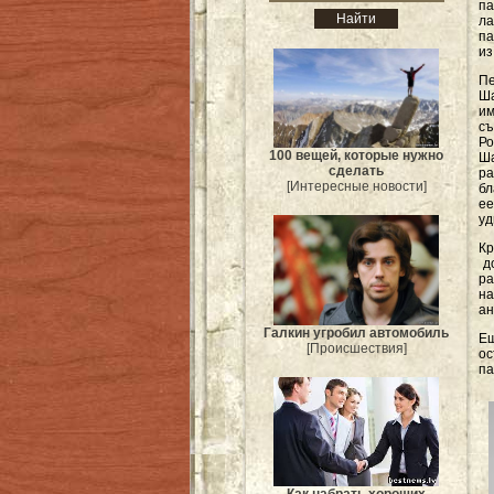
па
л
па
из
Пе
Ш
и
съ
Ро
100 вещей, которые нужно
Ша
сделать
ра
[Интересные новости]
бл
е
уд
К
до
ра
на
ан
Галкин угробил автомобиль
Ещ
[Происшествия]
ос
па