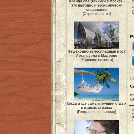
Аренда спецтехники в Москве -
это выгодно и экономически
оправданно
[Строительство]
Р
Пешеходно-велосипедный мост
Аргансуэла в Мадриде
[Хорошие новости]
Пр
Ка
Ис
Be
Когда и где самый лучший отдых
в жарких странах
К
[География и природа]
г
д
С