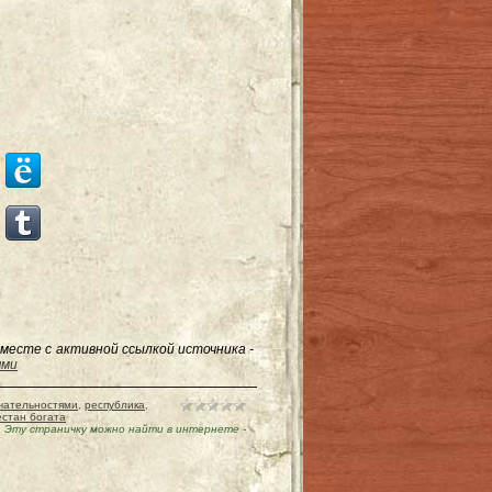
месте с активной ссылкой источника -
ями
чательностями
,
республика
,
естан богата
|
Эту страничку можно найти в интернете
-