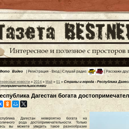
Фото
Видео
|
Регистрация
-
Вход
| Слушай радио:
| Расскажи дру
тересные новости
»
2014
»
Май
»
01
»
Страны и города - Республика Даге
стопримечательностями
еспублика Дагестан богата достопримечате
еспублика Дагестан невероятно богата на
азличного рода достопримечательности. Только
десь вы можете увидеть такое разнообразие