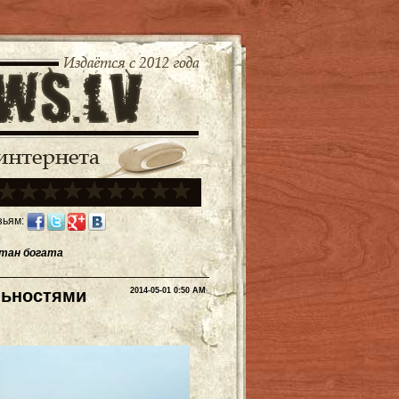
зьям:
стан богата
льностями
2014-05-01 0:50 AM