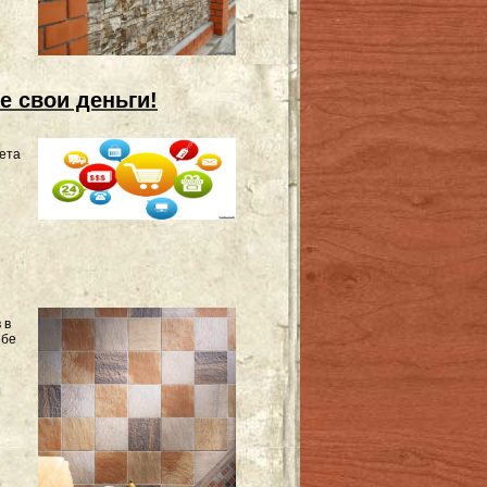
е свои деньги!
нета
 в
ебе