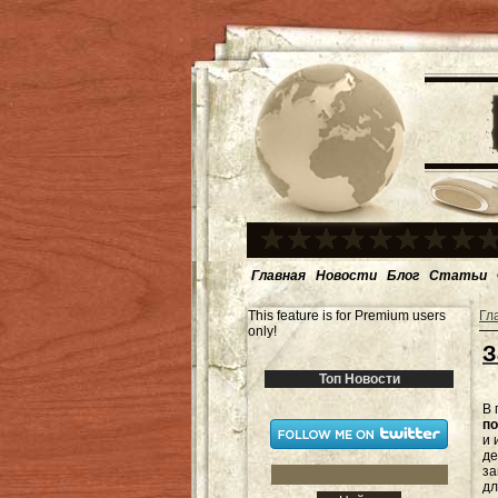
Главная
Новости
Блог
Статьи
This feature is for Premium users
Гл
only!
З
Топ Новости
В 
по
и 
де
за
дл