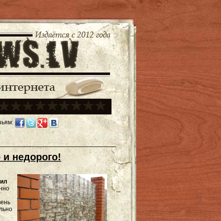
зьям:
 и недорого!
тил
енно
вень
ельно