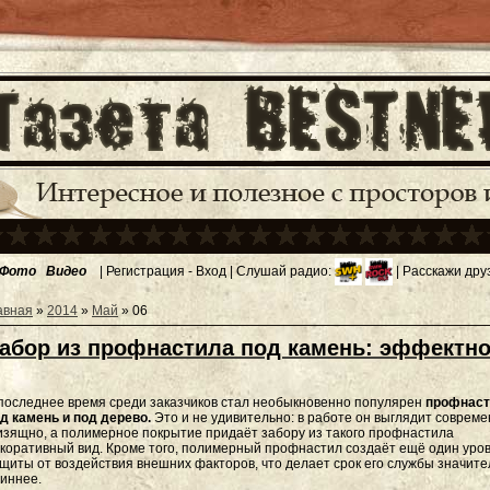
Фото
Видео
|
Регистрация
-
Вход
| Слушай радио:
| Расскажи дру
авная
»
2014
»
Май
»
06
абор из профнастила под камень: эффектно
последнее время среди заказчиков стал необыкновенно популярен
профнас
д камень и под дерево.
Это и не удивительно: в работе он выглядит соврем
изящно, а полимерное покрытие придаёт забору из такого профнастила
коративный вид. Кроме того, полимерный профнастил создаёт ещё один уро
щиты от воздействия внешних факторов, что делает срок его службы значит
иннее.