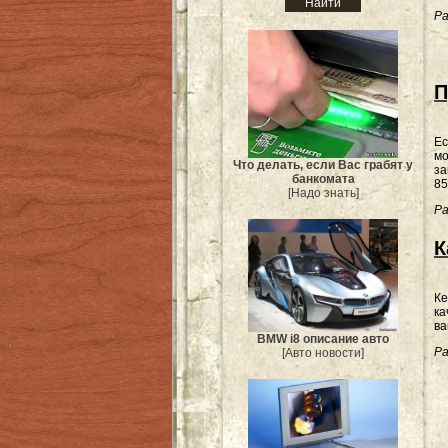
Ра
П
Ес
мо
Что делать, если Вас грабят у
за
банкомата
85
[Надо знать]
Ра
К
Ке
ка
ва
BMW i8 описание авто
Ра
[Авто новости]