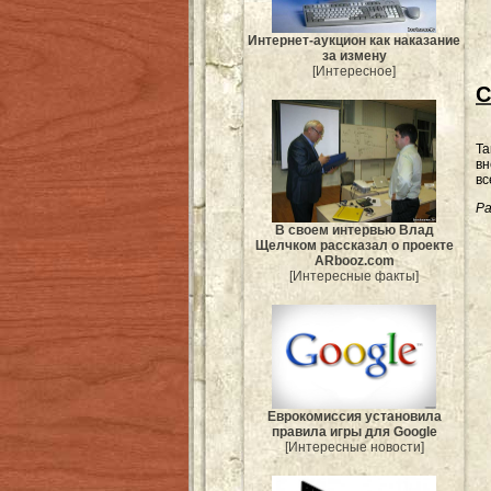
Интернет-аукцион как наказание
за измену
[Интересное]
С
Та
вн
вс
Ра
В своем интервью Влад
Щелчком рассказал о проекте
ARbooz.com
[Интересные факты]
Еврокомиссия установила
правила игры для Google
[Интересные новости]