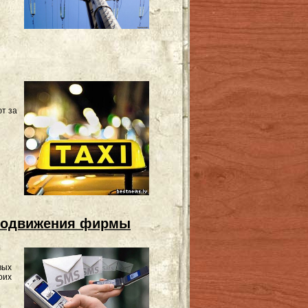
ют за
продвижения фирмы
вых
оих