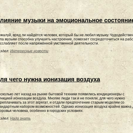
лияние музыки на эмоциональное состояни
жалуй, вряд ли найдётся человек, который бы не любил музыку. Чудодействе
ла музыки способна улучшить настроение, помогает сосредоточиться на раб
сслабляет после напряжённой умственной деятельности.
здел:
Интересные новости
ля чего нужна ионизация воздуха
сколько лет назад на рынке бытовой техники появились кондиционеры с
нкцией ионизации воздуха. Многие люди так и не поняли, для чего нужно
реплачивать за этот агрегат, и отдали предпочтение старым моделям со
андартным набором возможностей. Однако ионизация воздуха крайне важна 
оровья человека, особенно в городских условиях.
здел:
Надо знать