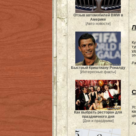
Отзыв автомобилей BMW в
Америке
[Авто новости]
Л
Ку
ту
уд
эт
Ра
Быстрый Криштиану Роналду
[Интересные факты]
С
Ус
ка
Как выбрать ресторан для
це
праздничного дня
[Дни и праздники]
Ра