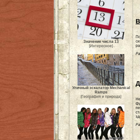
В
По
си
Значение числа 13
ра
[Интересное]
Ра
Д
Уличный эскалатор Mechanical
Ramps
[География и природа]
Не
фу
пе
ст
зд
Ра