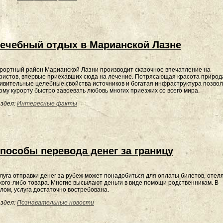
ечебный отдых в Марианской Лазне
рортный район Марианской Лазни производит сказочное впечатление на
ристов, впервые приехавших сюда на лечение. Потрясающая красота природ
ивительные целебные свойства источников и богатая инфраструктура позво
ому курорту быстро завоевать любовь многих приезжих со всего мира.
здел:
Интересные факты
пособы перевода денег за границу
луга отправки денег за рубеж может понадобиться для оплаты билетов, отеля
кого-либо товара. Многие высылают деньги в виде помощи родственникам. В
лом, услуга достаточно востребована.
здел:
Познавательные новости