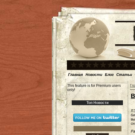
Главная
Новости
Блог
Статьи
This feature is for Premium users
Гл
only!
В
Топ Новости
ЛЭ
би
вы
сн
Ра