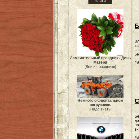
Б
Вл
за
за
бе
Замечательный праздник - День
Матери
Ра
[Дни и праздники]
С
Немного о фронтальном
погрузчике.
[Надо знать]
Бе
де
по
зн
Ра