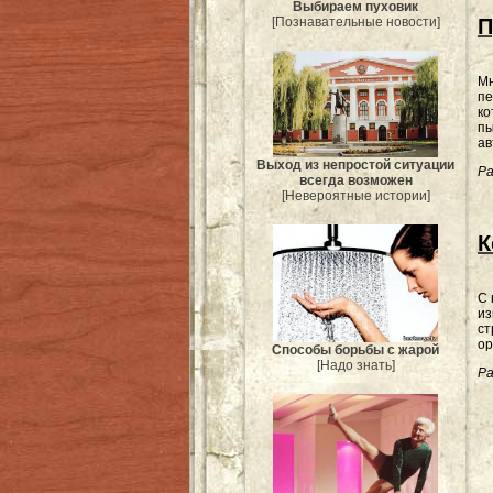
Выбираем пуховик
[Познавательные новости]
П
Мн
пе
ко
пы
ав
Выход из непростой ситуации
Ра
всегда возможен
[Невероятные истории]
К
С 
из
ст
ор
Способы борьбы с жарой
[Надо знать]
Ра