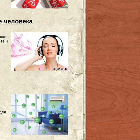
е человека
нная
оте и
для