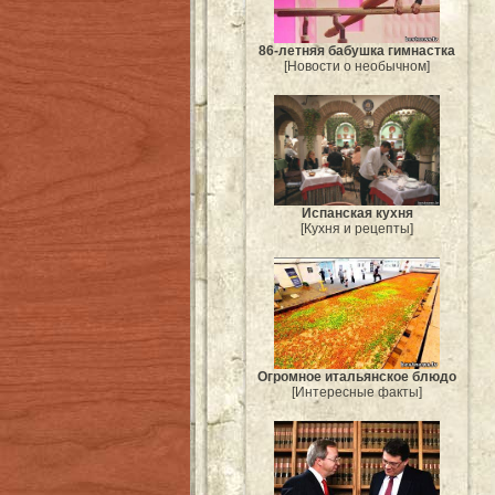
86-летняя бабушка гимнастка
[Новости о необычном]
Испанская кухня
[Кухня и рецепты]
Огромное итальянское блюдо
[Интересные факты]