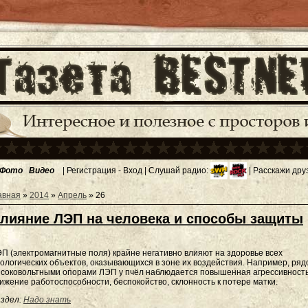
Фото
Видео
|
Регистрация
-
Вход
| Слушай радио:
| Расскажи дру
авная
»
2014
»
Апрель
»
26
лияние ЛЭП на человека и способы защиты
П (электромагнитные поля) крайне негативно влияют на здоровье всех
ологических объектов, оказывающихся в зоне их воздействия. Например, ряд
соковольтными опорами ЛЭП у пчёл наблюдается повышенная агрессивность
ижение работоспособности, беспокойство, склонность к потере матки.
здел:
Надо знать