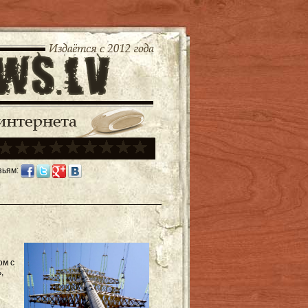
зьям:
ом с
,