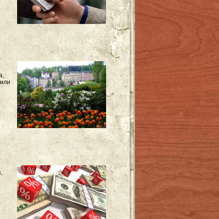
а,
лили
,