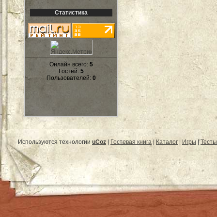
Статистика
Онлайн всего:
5
Гостей:
5
Пользователей:
0
Используются технологии
uCoz
|
Гостевая книга
|
Каталог
|
Игры
|
Тесты