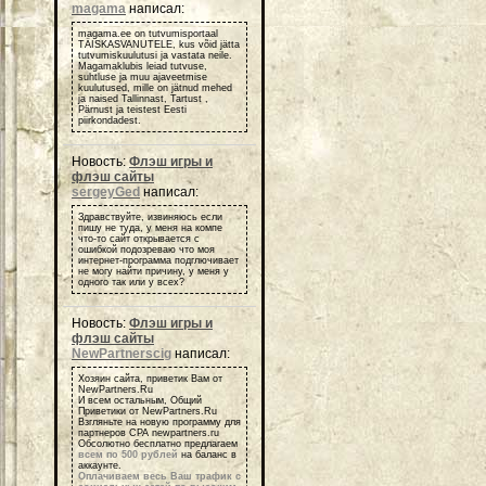
magama
написал:
magama.ee on tutvumisportaal
TÄISKASVANUTELE, kus võid jätta
tutvumiskuulutusi ja vastata neile.
Magamaklubis leiad tutvuse,
suhtluse ja muu ajaveetmise
kuulutused, mille on jätnud mehed
ja naised Tallinnast, Tartust ,
Pärnust ja teistest Eesti
piirkondadest.
Новость:
Флэш игры и
флэш сайты
sergeyGed
написал:
Здравствуйте, извиняюсь если
пишу не туда, у меня на компе
что-то сайт открывается с
ошибкой подозреваю что моя
интернет-программа подглючивает
не могу найти причину, у меня у
одного так или у всех?
Новость:
Флэш игры и
флэш сайты
NewPartnerscig
написал:
Хозяин сайта, приветик Вам от
NewPartners.Ru
И всем остальным, Общий
Приветики от NewPartners.Ru
Взгляньте на новую программу для
партнеров СРА newpartners.ru
Обсолютно бесплатно предлагаем
всем по 500 рублей
на баланс в
аккаунте.
Оплачиваем весь Ваш трафик с