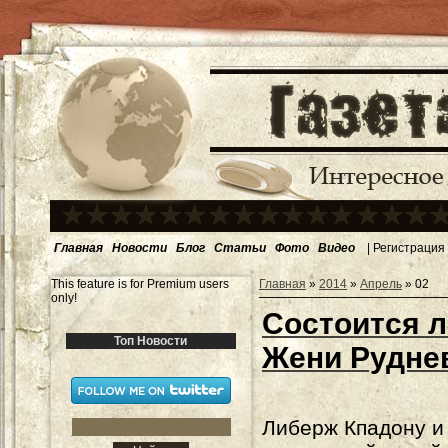
Главная
Новости
Блог
Статьи
Фото
Видео
|
Регистрация
This feature is for Premium users
Главная
»
2014
»
Апрель
»
02
only!
Состоится л
Топ Новости
Жени Рудне
Либерж Кпадону и