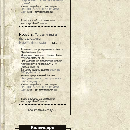
социальных сетей по высоким
ценам
!
Узнай подробнее в партнерке -
ПАРТНЕРСКАЯ ПРОГРАММА
СРА
http://newpartners.ru/
Всем спасибо за внимание,
команда NewPartners
Новость:
Флэш игры и
флэш сайты
NewPartnerscig
написал:
Администратор, приветики Вам от
NewPartners.Ru
И всем остальным, Общий Привет
от NewPartners.Ru
Посмотрите на обсолютно новую
партнерскую программу СРА
newpartners.ru
За регистрацию дарим
всем по
500 рублей
на
зарегистрированный баланс.
Выкупаем весь Ваш трафик с
сайта за дорого
!
Узнай подробнее в партнерке -
ПАРТНЕРСКАЯ ПРОГРАММА
СРА
http://aff.newpartners.ru/
Всем спасибо за внимание,
команда NewPartners
все комментарии
Календарь