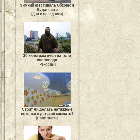
Зимний фестиваль Gőzölgő в
Будапеште
[Дни и праздники]
30 килограм пчёл на теле
пчеловода
[Рекорды]
Стоит ли делать натяжные
потолки в детской комнате?
[Надо знать]