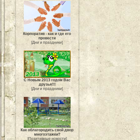
Корпоратив - как и где его
провести
[Дни и праздники]
С Новым 2013 годом Вас
друзья!!!
[Дни и праздники]
Как облагородить свой двор
многоэтажки?
[Позитивные новости]