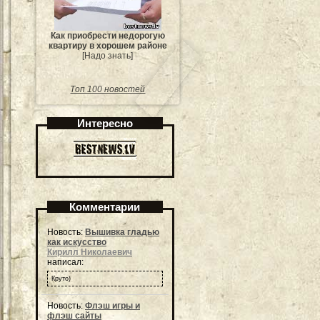
Как приобрести недорогую
квартиру в хорошем районе
[Надо знать]
Топ 100 новостей
Интересно
Комментарии
Новость:
Вышивка гладью
как искусство
Кирилл Николаевич
написал:
Круто)
Новость:
Флэш игры и
флэш сайты