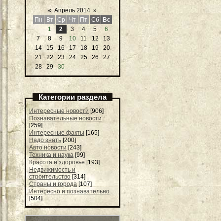
«
Апрель 2014
»
Пн
Вт
Ср
Чт
Пт
Сб
Вс
1
2
3
4
5
6
7
8
9
10
11
12
13
14
15
16
17
18
19
20
21
22
23
24
25
26
27
28
29
30
Категории раздела
Интересные новости
[906]
Познавательные новости
[259]
Интересные факты
[165]
Надо знать
[200]
Авто новости
[243]
Техника и наука
[99]
Красота и здоровье
[193]
Недвижимость и
строительство
[314]
Страны и города
[107]
Интересно и познавательно
[504]