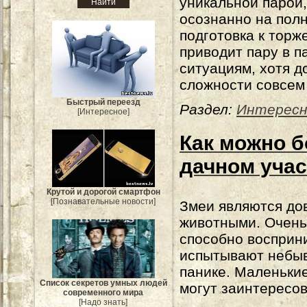
уникальной парой
осознанно на пол
подготовка к торж
приводит пару в п
ситуациям, хотя 
сложности совсем
Быстрый переезд
Раздел:
Интересн
[Интересное]
Как можно б
дачном учас
Крутой и дорогой смартфон
[Познавательные новости]
Змеи являются до
животными. Очень
способно восприни
испытывают небыв
панике. Маленькие
Список секретов умных людей
могут заинтересов
современного мира
[Надо знать]