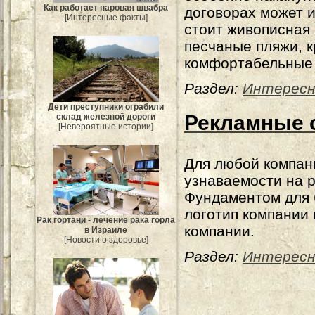
Как работает паровая швабра
договорах может и
[Интересные факты]
стоит живописная 
песчаные пляжи, к
комфортабельные 
Раздел:
Интересн
Дети преступники ограбили
Рекламные с
склад железной дороги
[Невероятные истории]
Для любой компан
узнаваемости на 
Фундаментом для 
логотип компании
Рак гортани - лечение рака горла
компании.
в Израиле
[Новости о здоровье]
Раздел:
Интересн