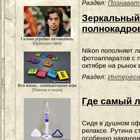
Раздел:
Познават
Зеркальный 
полнокадро
Галкин угробил автомобиль
[Происшествия]
Nikon пополняет л
фотоаппаратов с 
октябре на рынок 
Раздел:
Интересн
Вся жизнь - компьютерная игра
[Техника и наука]
Где самый 
Сидя в душном офи
релаксе. Рутина 
особенно накануне