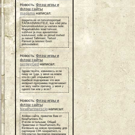
Новость:
Флэш игры и
флэш сайты
magama
написал:
magama.ee on tutvumisportaal
TÄISKASVANUTELE, kus võid jätta
tutvumiskuulutusi ja vastata neile.
Magamaklubis leiad tutvuse,
suhtluse ja muu ajaveetmise
kuulutused, mille on jätnud mehed
ja naised Tallinnast, Tartust ,
Pärnust ja teistest Eesti
piirkondadest.
Новость:
Флэш игры и
флэш сайты
sergeyGed
написал:
Здравствуйте, извиняюсь если
пишу не туда, у меня на компе
что-то сайт открывается с
ошибкой подозреваю что моя
интернет-программа подглючивает
не могу найти причину, у меня у
одного так или у всех?
Новость:
Флэш игры и
флэш сайты
NewPartnerscig
написал:
Хозяин сайта, приветик Вам от
NewPartners.Ru
И всем остальным, Общий
Приветики от NewPartners.Ru
Взгляньте на новую программу для
партнеров СРА newpartners.ru
Обсолютно бесплатно предлагаем