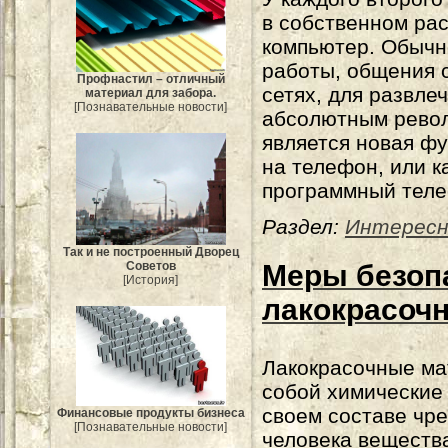
в собственном ра
компьютер. Обычн
работы, общения 
Профнастил – отличный
сетях, для развле
материал для забора.
[Познавательные новости]
абсолютным рево
является новая фу
на телефон, или к
программный теле
Раздел:
Интересн
Так и не построенный Дворец
Меры безопа
Советов
[История]
лакокрасоч
Лакокрасочные ма
собой химические
своем составе чр
Финансовые продукты бизнеса
[Познавательные новости]
человека веществ