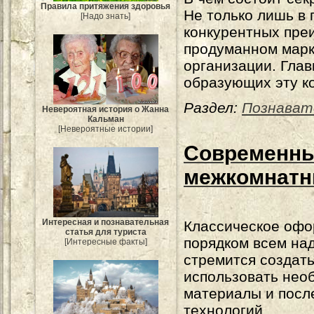
Правила притяжения здоровья
Не только лишь в
[Надо знать]
конкурентных пре
продуманном марк
организации. Глав
образующих эту к
Раздел:
Познават
Невероятная история о Жанна
Кальман
[Невероятные истории]
Современны
межкомнатн
Интересная и познавательная
Классическое офо
статья для туриста
порядком всем на
[Интересные факты]
стремится создат
использовать нео
материалы и посл
технологий.