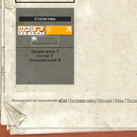
Статистика
Онлайн всего:
7
Гостей:
7
Пользователей:
0
Используются технологии
uCoz
|
Гостевая книга
|
Каталог
|
Игры
|
Тесты