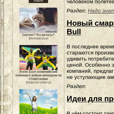
человеком полете
Раздел:
Надо зна
Новый смар
Bull
Скучно? Что делать?
[Интересное]
В последнее врем
стараются произв
удивить потребите
ценой. Особенно э
компаний, предла
Усейн Болт олимпийский
чемпион с новым рекордом на
не уступающие ам
стометровке
[Новости спорта]
Раздел:
Идеи для п
В чём состоит сек