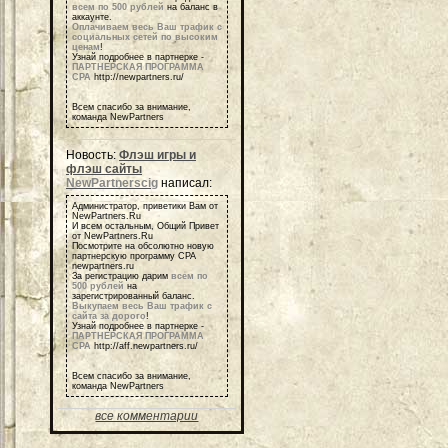
всем по 500 рублей
на баланс в
аккаунте.
Оплачиваем весь Ваш трафик с
социальных сетей по высоким
ценам
!
Узнай подробнее в партнерке -
ПАРТНЕРСКАЯ ПРОГРАММА
СРА
http://newpartners.ru/
Всем спасибо за внимание,
команда NewPartners
Новость:
Флэш игры и
флэш сайты
NewPartnerscig
написал:
Администратор, приветики Вам от
NewPartners.Ru
И всем остальным, Общий Привет
от NewPartners.Ru
Посмотрите на обсолютно новую
партнерскую программу СРА
newpartners.ru
За регистрацию дарим
всем по
500 рублей
на
зарегистрированный баланс.
Выкупаем весь Ваш трафик с
сайта за дорого
!
Узнай подробнее в партнерке -
ПАРТНЕРСКАЯ ПРОГРАММА
СРА
http://aff.newpartners.ru/
Всем спасибо за внимание,
команда NewPartners
все комментарии