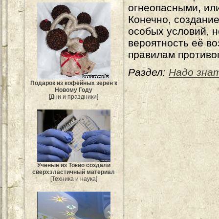
огнеопасными, ил
Конечно, создани
особых условий, 
вероятность её во
правилам противо
Раздел:
Надо зна
Подарок из кофейных зерен к
Новому Году
[Дни и праздники]
Учёные из Токио создали
сверхэластичный материал
[Техника и наука]