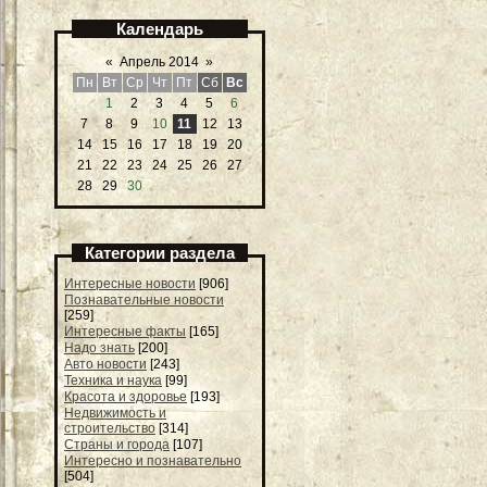
Календарь
«
Апрель 2014
»
Пн
Вт
Ср
Чт
Пт
Сб
Вс
1
2
3
4
5
6
7
8
9
10
11
12
13
14
15
16
17
18
19
20
21
22
23
24
25
26
27
28
29
30
Категории раздела
Интересные новости
[906]
Познавательные новости
[259]
Интересные факты
[165]
Надо знать
[200]
Авто новости
[243]
Техника и наука
[99]
Красота и здоровье
[193]
Недвижимость и
строительство
[314]
Страны и города
[107]
Интересно и познавательно
[504]