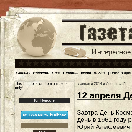
Главная
Новости
Блог
Статьи
Фото
Видео
|
Регистрация
This feature is for Premium users
Главная
»
2014
»
Апрель
»
11
only!
12 апреля Д
Топ Новости
Завтра День Космо
день в 1961 году 
Юрий Алексеевич 