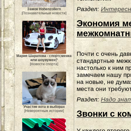
Раздел:
Интересн
Замок Hohenzollern
[Познавательные новости]
Экономия ме
межкомнатн
Почти с очень давн
Мария Шарапова - спортсменка
стандартные межк
или шоувумен?
[Новости спорта]
настолько к ним п
замечаем нашу пр
на новые, не дума
места они требуют
Раздел:
Надо зна
Участие кота в выборах
[Невероятные истории]
Звонки с ко
У каждого второго