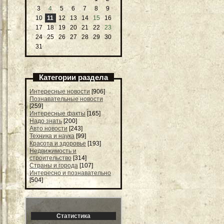
3
4
5
6
7
8
9
10
11
12
13
14
15
16
17
18
19
20
21
22
23
24
25
26
27
28
29
30
31
Категории раздела
Интересные новости
[906]
Познавательные новости
[259]
Интересные факты
[165]
Надо знать
[200]
Авто новости
[243]
Техника и наука
[99]
Красота и здоровье
[193]
Недвижимость и
строительство
[314]
Страны и города
[107]
Интересно и познавательно
[504]
Статистика