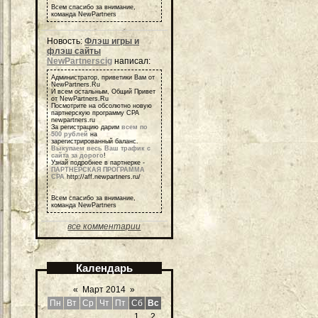
Всем спасибо за внимание,
команда NewPartners
Новость:
Флэш игры и
флэш сайты
NewPartnerscig
написал:
Администратор, приветики Вам от
NewPartners.Ru
И всем остальным, Общий Привет
от NewPartners.Ru
Посмотрите на обсолютно новую
партнерскую программу СРА
newpartners.ru
За регистрацию дарим
всем по
500 рублей
на
зарегистрированный баланс.
Выкупаем весь Ваш трафик с
сайта за дорого
!
Узнай подробнее в партнерке -
ПАРТНЕРСКАЯ ПРОГРАММА
СРА
http://aff.newpartners.ru/
Всем спасибо за внимание,
команда NewPartners
все комментарии
Календарь
«
Март 2014
»
Пн
Вт
Ср
Чт
Пт
Сб
Вс
1
2