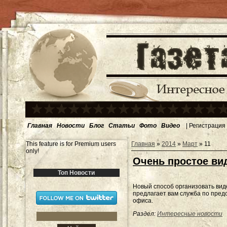
Главная
Новости
Блог
Статьи
Фото
Видео
|
Регистрация
This feature is for Premium users
Главная
»
2014
»
Март
»
11
only!
Очень простое в
Топ Новости
Новый способ организовать вид
предлагает вам служба по пред
офиса.
Раздел:
Интересные новости