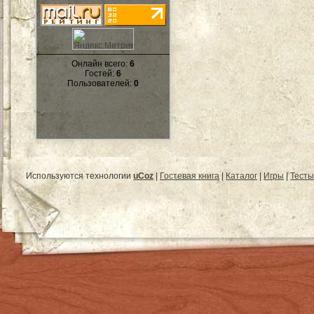
Онлайн всего:
6
Гостей:
6
Пользователей:
0
Используются технологии
uCoz
|
Гостевая книга
|
Каталог
|
Игры
|
Тесты