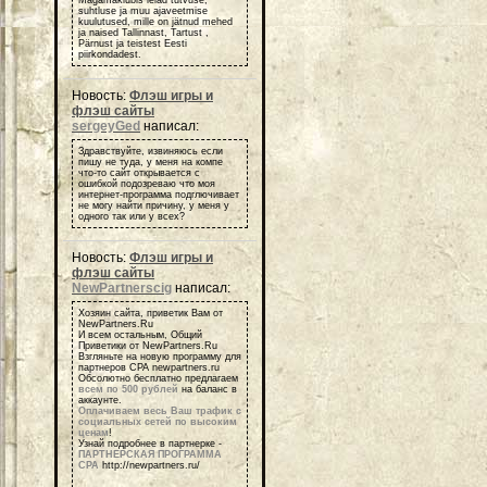
Magamaklubis leiad tutvuse,
suhtluse ja muu ajaveetmise
kuulutused, mille on jätnud mehed
ja naised Tallinnast, Tartust ,
Pärnust ja teistest Eesti
piirkondadest.
Новость:
Флэш игры и
флэш сайты
sergeyGed
написал:
Здравствуйте, извиняюсь если
пишу не туда, у меня на компе
что-то сайт открывается с
ошибкой подозреваю что моя
интернет-программа подглючивает
не могу найти причину, у меня у
одного так или у всех?
Новость:
Флэш игры и
флэш сайты
NewPartnerscig
написал:
Хозяин сайта, приветик Вам от
NewPartners.Ru
И всем остальным, Общий
Приветики от NewPartners.Ru
Взгляньте на новую программу для
партнеров СРА newpartners.ru
Обсолютно бесплатно предлагаем
всем по 500 рублей
на баланс в
аккаунте.
Оплачиваем весь Ваш трафик с
социальных сетей по высоким
ценам
!
Узнай подробнее в партнерке -
ПАРТНЕРСКАЯ ПРОГРАММА
СРА
http://newpartners.ru/