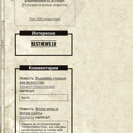
Беременность и спорт.
[Познавательные новости]
Топ 100 новостей
Интересно
Комментарии
Новость:
Вышивка гладью
как искусство
Кирилл Николаевич
написал:
Круто)
Новость:
Флэш игры и
флэш сайты
magama
написал:
magama.ee on tutvumisportaal
TÄISKASVANUTELE, kus võid jätta
tutvumiskuulutusi ja vastata neile.