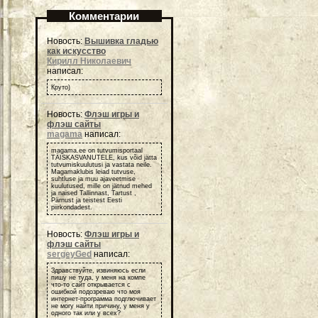
Комментарии
Новость:
Вышивка гладью
как искусство
Кирилл Николаевич
написал:
Круто)
Новость:
Флэш игры и
флэш сайты
magama
написал:
magama.ee on tutvumisportaal
TÄISKASVANUTELE, kus võid jätta
tutvumiskuulutusi ja vastata neile.
Magamaklubis leiad tutvuse,
suhtluse ja muu ajaveetmise
kuulutused, mille on jätnud mehed
ja naised Tallinnast, Tartust ,
Pärnust ja teistest Eesti
piirkondadest.
Новость:
Флэш игры и
флэш сайты
sergeyGed
написал:
Здравствуйте, извиняюсь если
пишу не туда, у меня на компе
что-то сайт открывается с
ошибкой подозреваю что моя
интернет-программа подглючивает
не могу найти причину, у меня у
одного так или у всех?