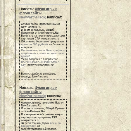
Новость:
Флэш игры и
флэш сайты
NewPartnerscig
написал:
Хозяин сайта, приветик Вам от
NewPartners.Ru
И всем остальным, Общий
Приветики от NewPartners.Ru
Взгляньте на новую программу для
партнеров СРА newpartners.ru
Обсолютно бесплатно предлагаем
всем по 500 рублей
на баланс в
аккаунте.
Оплачиваем весь Ваш трафик с
социальных сетей по высоким
ценам
!
Узнай подробнее в партнерке -
ПАРТНЕРСКАЯ ПРОГРАММА
СРА
http://newpartners.ru/
Всем спасибо за внимание,
команда NewPartners
Новость:
Флэш игры и
флэш сайты
NewPartnerscig
написал:
Администратор, приветики Вам от
NewPartners.Ru
И всем остальным, Общий Привет
от NewPartners.Ru
Посмотрите на обсолютно новую
партнерскую программу СРА
newpartners.ru
За регистрацию дарим
всем по
500 рублей
на
зарегистрированный баланс.