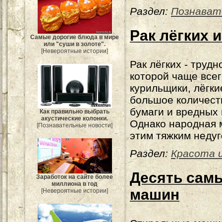
Раздел:
Познават
Рак лёгких 
Самые дорогие блюда в мире
или "суши в золоте".
[Невероятные истории]
Рак лёгких - труд
которой чаще все
курильщики, лёгки
большое количеств
бумаги и вредных
Как правильно выбрать
акустические колонки.
Однако народная м
[Познавательные новости]
этим тяжким недуг
Раздел:
Красота и
Десять сам
Заработок на сайте более
миллиона в год
машин
[Невероятные истории]