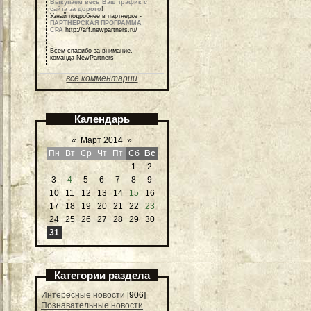
Выкупаем весь Ваш трафик с
сайта за дорого
!
Узнай подробнее в партнерке -
ПАРТНЕРСКАЯ ПРОГРАММА
СРА
http://aff.newpartners.ru/
Всем спасибо за внимание,
команда NewPartners
все комментарии
Календарь
«
Март 2014
»
Пн
Вт
Ср
Чт
Пт
Сб
Вс
1
2
3
4
5
6
7
8
9
10
11
12
13
14
15
16
17
18
19
20
21
22
23
24
25
26
27
28
29
30
31
Категории раздела
Интересные новости
[906]
Познавательные новости