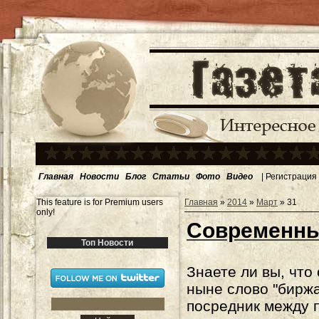
Главная
Новости
Блог
Статьи
Фото
Видео
|
Регистрация
This feature is for Premium users
Главная
»
2014
»
Март
»
31
only!
Современны
Топ Новости
Знаете ли вы, что
ныне слово "биржа
посредник между 