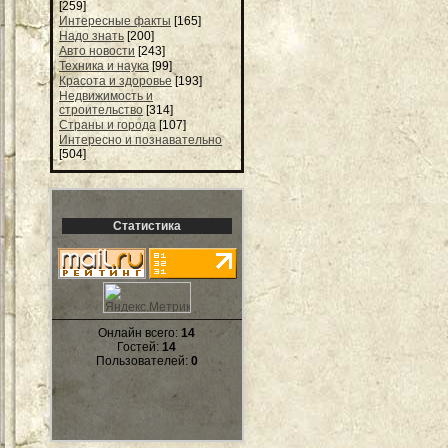
[259]
Интересные факты
[165]
Надо знать
[200]
Авто новости
[243]
Техника и наука
[99]
Красота и здоровье
[193]
Недвижимость и
строительство
[314]
Страны и города
[107]
Интересно и познавательно
[504]
Статистика
Онлайн всего:
14
Гостей:
14
Пользователей:
0