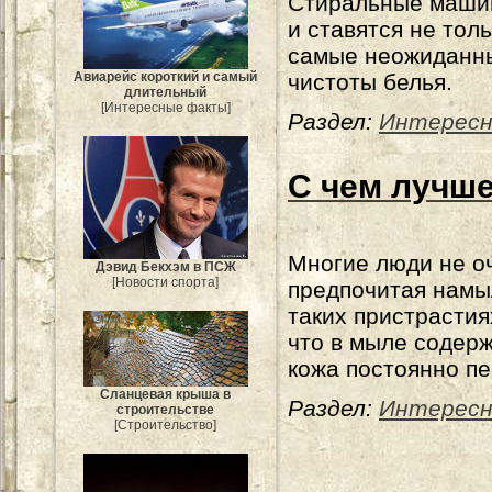
Стиральные машин
и ставятся не тол
самые неожиданны
Авиарейс короткий и самый
чистоты белья.
длительный
[Интересные факты]
Раздел:
Интересн
С чем лучше
Многие люди не о
Дэвид Бекхэм в ПСЖ
[Новости спорта]
предпочитая намы
таких пристрастия
что в мыле содерж
кожа постоянно п
Сланцевая крыша в
Раздел:
Интересн
строительстве
[Строительство]