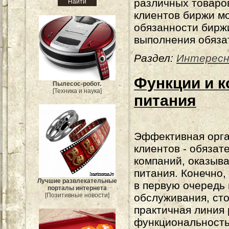
различных товаров
клиентов биржи мо
обязанности бирж
выполнения обяза
Раздел:
Интересн
Функции и к
Пылесос-робот.
[Техника и наука]
питания
Эффективная орга
клиентов - обязат
компаний, оказыв
питания. Конечно,
Лучшие развлекательные
в первую очередь
порталы интернета
[Позитивные новости]
обслуживания, сто
практичная линия 
функциональность