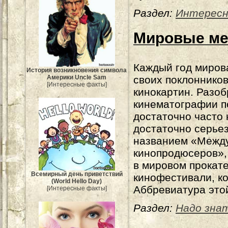
Раздел:
Интерес
Мировые ме
Каждый год миров
История возникновения символа
Америки Uncle Sam
своих поклоннико
[Интересные факты]
кинокартин. Разоб
кинематографии п
достаточно часто
достаточно серье
названием «Межд
кинопродюсеров», 
в мировом прокат
Всемирный день приветствий
кинофестивали, ко
(World Hello Day)
Аббревиатура это
[Интересные факты]
Раздел:
Надо зна