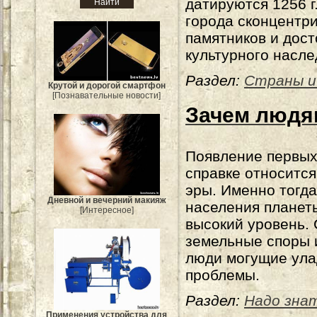
датируются 1256 г
города сконцентр
памятников и дос
культурного насле
Раздел:
Страны и
Крутой и дорогой смартфон
[Познавательные новости]
Зачем людя
Появление первых
справке относится
эры. Именно тогд
Дневной и вечерний макияж
населения планет
[Интересное]
высокий уровень. 
земельные споры 
люди могущие ул
проблемы.
Раздел:
Надо зна
Применения устройства для