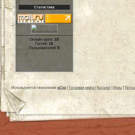
Статистика
Онлайн всего:
10
Гостей:
10
Пользователей:
0
Используются технологии
uCoz
|
Гостевая книга
|
Каталог
|
Игры
|
Тесты