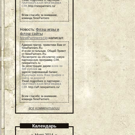
ПАРТНЕРСКАЯ ПРОГРАММА
СРА
http://newpartners.ru/
Всем спасибо за внимание,
команда NewPartners
Новость:
Флэш игры и
флэш сайты
NewPartnerscig
написал:
Администратор, приветики Вам от
NewPartners.Ru
И всем остальным, Общий Привет
от NewPartners.Ru
Посмотрите на обсолютно новую
партнерскую программу СРА
newpartners.ru
За регистрацию дарим
всем по
500 рублей
на
зарегистрированный баланс.
Выкупаем весь Ваш трафик с
сайта за дорого
!
Узнай подробнее в партнерке -
ПАРТНЕРСКАЯ ПРОГРАММА
СРА
http://aff.newpartners.ru/
Всем спасибо за внимание,
команда NewPartners
все комментарии
Календарь
«
Март 2014
»