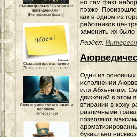
но сам факт набо
Съемки фильма “Охотники за
позже. Произошло 
привидениями”
[Интересные факты]
как в одном из го
работников центра
заменить их было 
Раздел:
Интерес
Аюрведичес
Создавая идеи из ничего
[Познавательные новости]
Один из основных
исполнении Аюрве
или Абхьянгам. С
движений в этом в
втирании в кожу р
Ученые умеют читать мысли
человека.
различными трава
[Интересное]
позволяют максим
ароматизированны
буквально наскво