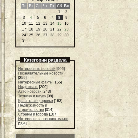
Пн
Вт
Ср
Чт
Пт
Сб
Вс
1
2
3
4
5
6
7
8
9
10
11
12
13
14
15
16
17
18
19
20
21
22
23
24
25
26
27
28
29
30
31
Категории раздела
Интересные новости
[906]
Познавательные новости
[259]
Интересные факты
[165]
Надо знать
[200]
Авто новости
[243]
Техника и наука
[99]
Красота и здоровье
[193]
Недвижимость и
строительство
[314]
Страны и города
[107]
Интересно и познавательно
[504]