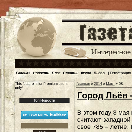
Главная
Новости
Блог
Статьи
Фото
Видео
|
Регистрация
This feature is for Premium users
Главная
»
2014
»
Март
»
08
only!
Город Льёв 
Топ Новости
В этом году 3 мая
считают западной 
свое 785 – летие.