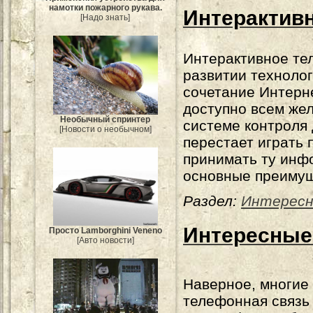
намотки пожарного рукава.
Интерактив
[Надо знать]
Интерактивное тел
развитии технолог
сочетание Интерн
доступно всем же
Необычный спринтер
системе контроля 
[Новости о необычном]
перестает играть 
принимать ту инфо
основные преимущ
Раздел:
Интересн
Интересные
Просто Lamborghini Veneno
[Авто новости]
Наверное, многие 
телефонная связь