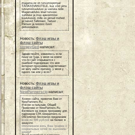
magama.ee on tutvumisportaal
TÄISKASVANUTELE, kus võid jätta
tutvumiskuulutusi ja vastata neile.
Magamaklubis leiad tutvuse,
suhtluse ja muu ajaveetmise
kuulutused, mille on jätnud mehed
ja naised Tallinnast, Tartust ,
Pärnust ja teistest Eesti
piirkondadest.
Новость:
Флэш игры и
флэш сайты
sergeyGed
написал:
Здравствуйте, извиняюсь если
пишу не туда, у меня на компе
что-то сайт открывается с
ошибкой подозреваю что моя
интернет-программа подглючивает
не могу найти причину, у меня у
одного так или у всех?
Новость:
Флэш игры и
флэш сайты
NewPartnerscig
написал:
Хозяин сайта, приветик Вам от
NewPartners.Ru
И всем остальным, Общий
Приветики от NewPartners.Ru
Взгляньте на новую программу для
партнеров СРА newpartners.ru
Обсолютно бесплатно предлагаем
всем по 500 рублей
на баланс в
аккаунте.
Оплачиваем весь Ваш трафик с
социальных сетей по высоким
ценам
!
Узнай подробнее в партнерке -