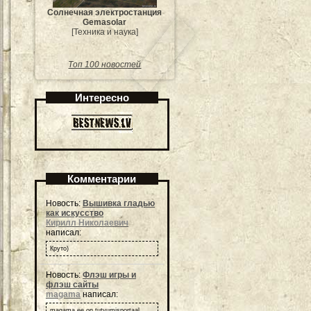
Солнечная электростанция
Gemasolar
[Техника и наука]
Топ 100 новостей
Интересно
Комментарии
Новость:
Вышивка гладью
как искусство
Кирилл Николаевич
написал:
Круто)
Новость:
Флэш игры и
флэш сайты
magama
написал:
magama.ee on tutvumisportaal