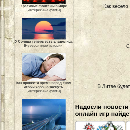
Как весело
Красивые фонтаны в мире
[Интересные факты]
У Солнца теперь есть владелица
С
[Невероятные истории]
Как провести время перед сном
В Литве будет
чтобы хорошо заснуть.
[Интересные факты]
Надоели новости
онлайн игр найдё