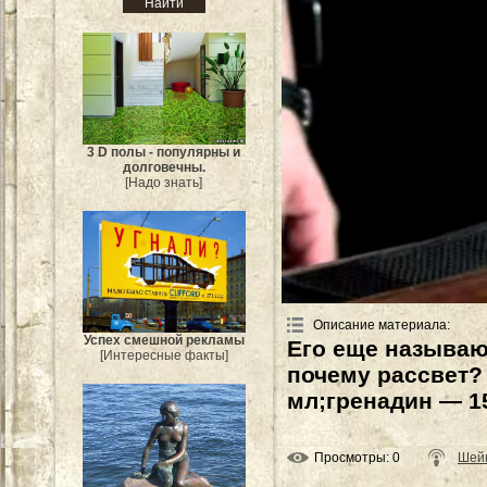
3 D полы - популярны и
долговечны.
[Надо знать]
Описание материала
:
Успех смешной рекламы
Его еще называю
[Интересные факты]
почему рассвет?
мл;гренадин — 1
Просмотры
: 0
Шей