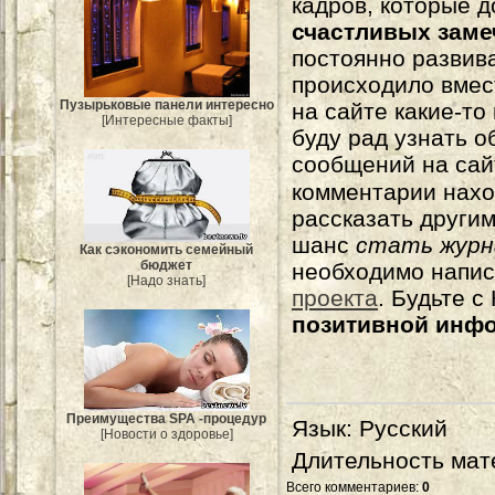
кадров, которые 
счастливых зам
постоянно развива
происходило вмес
Пузырьковые панели интересно
на сайте какие-то
[Интересные факты]
буду рад узнать о
сообщений на сай
комментарии нахо
рассказать другим
шанс
стать журн
Как сэкономить семейный
бюджет
необходимо напи
[Надо знать]
проекта
. Будьте 
позитивной инф
Преимущества SPA -процедур
Язык
: Русский
[Новости о здоровье]
Длительность мат
Всего комментариев
:
0