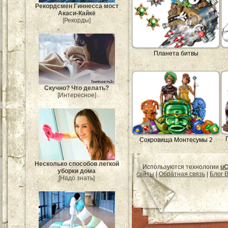
Рекордсмен Гиннесса мост
Акаси-Кайкё
[Рекорды]
Планета битвы
Скучно? Что делать?
[Интересное]
Сокровища Монтесумы 2
Несколько способов легкой
Используются технологии
uC
уборки дома
сайты
|
Обратная связь
|
Блог B
[Надо знать]