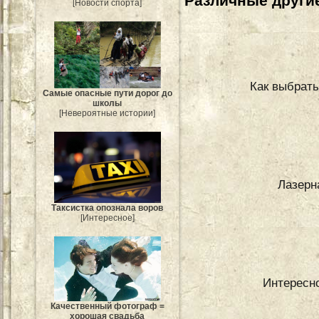
Различные другие
[Новости спорта]
Как выбрать
Самые опасные пути дорог до
школы
[Невероятные истории]
Лазерн
Таксистка опознала воров
[Интересное]
Интересн
Качественный фотограф =
хорошая свадьба