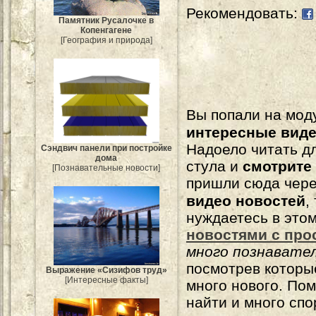
Рекомендовать:
Памятник Русалочке в
Копенгагене
[География и природа]
Вы попали на мо
интересные вид
Надоело читать 
Сэндвич панели при постройке
дома
стула и
смотрите
[Познавательные новости]
пришли сюда чере
видео новостей
,
нуждаетесь в это
новостями с про
много познавате
посмотрев которы
Выражение «Сизифов труд»
[Интересные факты]
много нового. По
найти и много сп