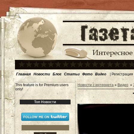
Главная
Новости
Блог
Статьи
Фото
Видео
|
Регистрация
This feature is for Premium users
Новости с интернета
»
Видео
»
only!
Топ Новости