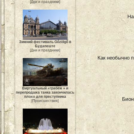
[Дни и праздники]
На
Зимний фестиваль Gőzölgő в
Будапеште
[Дни и праздники]
Как необычно 
Виртуальный «грабёж » и
перепродажа танка закончилась
плохо для преступника
Бион
[Происшествия]