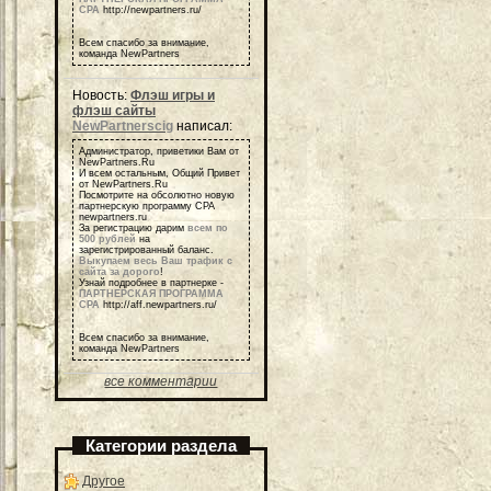
СРА
http://newpartners.ru/
Всем спасибо за внимание,
команда NewPartners
Новость:
Флэш игры и
флэш сайты
NewPartnerscig
написал:
Администратор, приветики Вам от
NewPartners.Ru
И всем остальным, Общий Привет
от NewPartners.Ru
Посмотрите на обсолютно новую
партнерскую программу СРА
newpartners.ru
За регистрацию дарим
всем по
500 рублей
на
зарегистрированный баланс.
Выкупаем весь Ваш трафик с
сайта за дорого
!
Узнай подробнее в партнерке -
ПАРТНЕРСКАЯ ПРОГРАММА
СРА
http://aff.newpartners.ru/
Всем спасибо за внимание,
команда NewPartners
все комментарии
Категории раздела
Другое