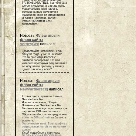
TÄISKASVANUTELE, kus võid jätta
tutvumiskuulutusi ja vastata neile.
Magamaklubis leiad tutvuse,
suhtluse ja muu ajaveetmise
kuulutused, mille on jätnud mehed
ja naised Tallinnast, Tartust ,
Pärnust ja teistest Eesti
piirkondadest.
Новость:
Флэш игры и
флэш сайты
sergeyGed
написал:
Здравствуйте, извиняюсь если
пишу не туда, у меня на компе
что-то сайт открывается с
ошибкой подозреваю что моя
интернет-программа подглючивает
не могу найти причину, у меня у
одного так или у всех?
Новость:
Флэш игры и
флэш сайты
NewPartnerscig
написал:
Хозяин сайта, приветик Вам от
NewPartners.Ru
И всем остальным, Общий
Приветики от NewPartners.Ru
Взгляньте на новую программу для
партнеров СРА newpartners.ru
Обсолютно бесплатно предлагаем
всем по 500 рублей
на баланс в
аккаунте.
Оплачиваем весь Ваш трафик с
социальных сетей по высоким
ценам
!
Узнай подробнее в партнерке -
ПАРТНЕРСКАЯ ПРОГРАММА