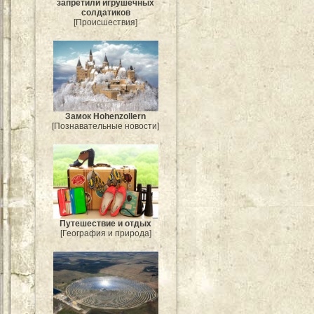
запретили игрушечных
солдатиков
[Происшествия]
Замок Hohenzollern
[Познавательные новости]
Путешествие и отдых
[География и природа]