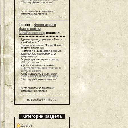
СРА
http://newpartners.ru/
Всем спасибо за внимание,
команда NewPartners
Новость:
Флэш игры и
флэш сайты
NewPartnerscig
написал:
Администратор, приветики Вам от
NewPartners.Ru
И всем остальным, Общий Привет
от NewPartners.Ru
Посмотрите на обсолютно новую
партнерскую программу СРА
newpartners.ru
За регистрацию дарим
всем по
500 рублей
на
зарегистрированный баланс.
Выкупаем весь Ваш трафик с
сайта за дорого
!
Узнай подробнее в партнерке -
ПАРТНЕРСКАЯ ПРОГРАММА
СРА
http://aff.newpartners.ru/
Всем спасибо за внимание,
команда NewPartners
все комментарии
Категории раздела
Другое