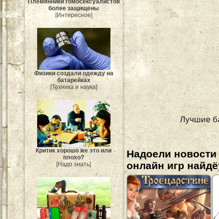
Племянники гомосексуалистов
более защищены
[Интересное]
Физики создали одежду на
батарейках
[Техника и наука]
Лучшие ба
Критик хорошо же это или
Надоели новости
плохо?
онлайн игр найдё
[Надо знать]