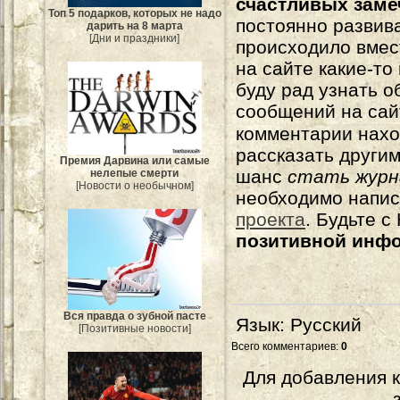
счастливых зам
Топ 5 подарков, которых не надо
постоянно развива
дарить на 8 марта
[Дни и праздники]
происходило вмес
на сайте какие-то
буду рад узнать о
сообщений на сай
комментарии нахо
рассказать другим
Премия Дарвина или самые
шанс
стать журн
нелепые смерти
[Новости о необычном]
необходимо напи
проекта
. Будьте 
позитивной инф
Вся правда о зубной пасте
Язык
: Русский
[Позитивные новости]
Всего комментариев
:
0
Для добавления 