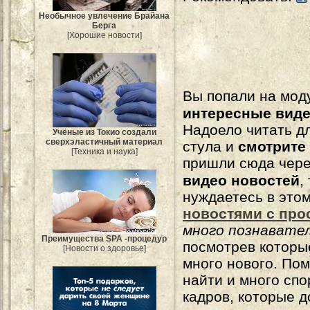
Необычное увлечение Брайана
Берга
[Хорошие новости]
Вы попали на мо
интересные вид
Надоело читать 
Учёные из Токио создали
сверхэластичный материал
стула и
смотрите
[Техника и наука]
пришли сюда чере
видео новостей
,
нуждаетесь в это
новостями с про
много познавате
Преимущества SPA -процедур
посмотрев которы
[Новости о здоровье]
много нового. По
найти и много сп
кадров, которые 