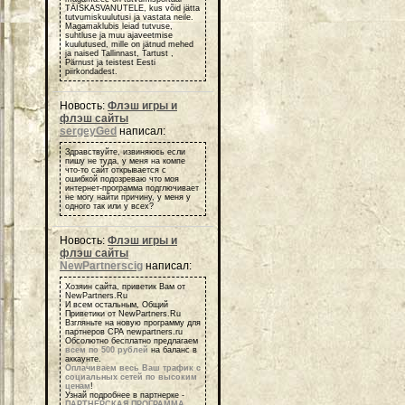
TÄISKASVANUTELE, kus võid jätta
tutvumiskuulutusi ja vastata neile.
Magamaklubis leiad tutvuse,
suhtluse ja muu ajaveetmise
kuulutused, mille on jätnud mehed
ja naised Tallinnast, Tartust ,
Pärnust ja teistest Eesti
piirkondadest.
Новость:
Флэш игры и
флэш сайты
sergeyGed
написал:
Здравствуйте, извиняюсь если
пишу не туда, у меня на компе
что-то сайт открывается с
ошибкой подозреваю что моя
интернет-программа подглючивает
не могу найти причину, у меня у
одного так или у всех?
Новость:
Флэш игры и
флэш сайты
NewPartnerscig
написал:
Хозяин сайта, приветик Вам от
NewPartners.Ru
И всем остальным, Общий
Приветики от NewPartners.Ru
Взгляньте на новую программу для
партнеров СРА newpartners.ru
Обсолютно бесплатно предлагаем
всем по 500 рублей
на баланс в
аккаунте.
Оплачиваем весь Ваш трафик с
социальных сетей по высоким
ценам
!
Узнай подробнее в партнерке -
ПАРТНЕРСКАЯ ПРОГРАММА