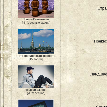
Стра
Языки Полинезии
[Интересные факты]
Прекес
Петропавловская крепость
[История]
Ландшаф
Выбор джинс
[Интересное]