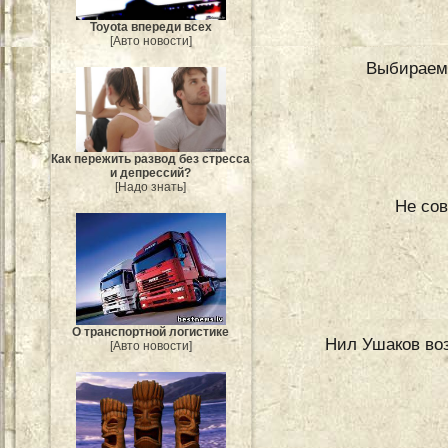
Toyota впереди всех
[Авто новости]
Выбираем 
Как пережить развод без стресса
и депрессий?
[Надо знать]
Не со
О транспортной логистике
Нил Ушаков воз
[Авто новости]