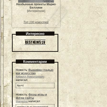
Необычные проекты Марио
Беллини
[Интересное]
Топ 100 новостей
Интересно
Комментарии
Новость:
Вышивка гладью
как искусство
Кирилл Николаевич
написал:
Круто)
Новость:
Флэш игры и
флэш сайты
magama
написал:
magama.ee on tutvumisportaal