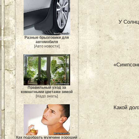
У Солнц
Разные брызговики для
автомобиля
[Авто новости]
«Симпсоны
Правильный уход за
комнатными цветами зимой
[Надо знать]
Какой дол
Как подобрать мужчине хороший