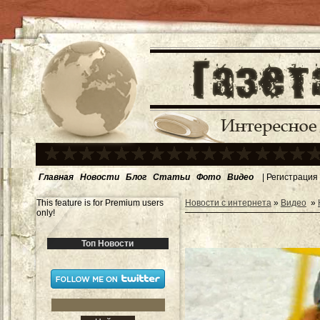
Главная
Новости
Блог
Статьи
Фото
Видео
|
Регистрация
This feature is for Premium users
Новости с интернета
»
Видео
»
only!
Топ Новости