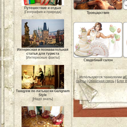
Путешествие и отдых
[География и природа]
Троецарствие
Интересная и познавательная
статья для туриста
[Интересные факты]
Свадебный салон
Используются технологии
uC
сайты
|
Обратная связь
|
Блог B
Танцуем по латышски Gangnam
Style
[Надо знать]