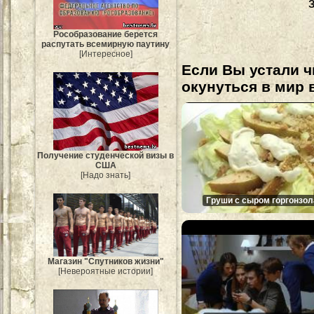
Рособразование берется
распутать всемирную паутину
[Интересное]
Если Вы устали ч
окунуться в мир 
Получение студенческой визы в
США
[Надо знать]
Груши с сыром горгонзол
Магазин "Спутников жизни"
[Невероятные истории]