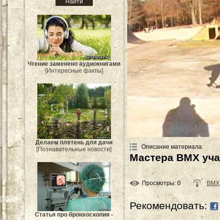
Чтение заменено аудиокнигами
[Интересные факты]
Делаем плетень для дачи
Описание материала
:
[Познавательные новости]
Мастера BMX уча
Просмотры
: 0
BMX
Рекомендовать:
Статья про бронхоскопия -