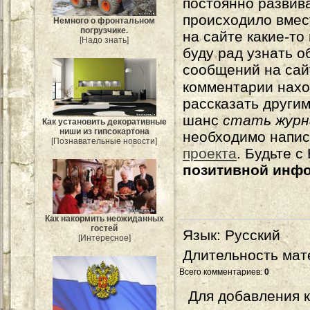
постоянно развива
происходило вмес
Немного о фронтальном
погрузчике.
на сайте какие-то
[Надо знать]
буду рад узнать о
сообщений на сай
комментарии нахо
рассказать другим
шанс
стать журн
Как установить декоративные
ниши из гипсокартона
необходимо напи
[Познавательные новости]
проекта
. Будьте 
позитивной инф
Как накормить неожиданных
гостей
Язык
: Русский
[Интересное]
Длительность мат
Всего комментариев
:
0
Для добавления 