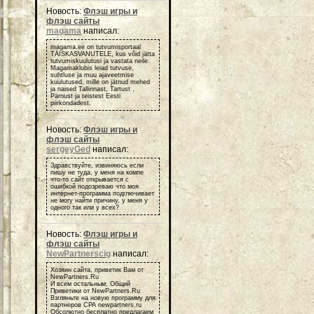
Новость:
Флэш игры и
флэш сайты
magama
написал:
magama.ee on tutvumisportaal
TÄISKASVANUTELE, kus võid jätta
tutvumiskuulutusi ja vastata neile.
Magamaklubis leiad tutvuse,
suhtluse ja muu ajaveetmise
kuulutused, mille on jätnud mehed
ja naised Tallinnast, Tartust ,
Pärnust ja teistest Eesti
piirkondadest.
Новость:
Флэш игры и
флэш сайты
sergeyGed
написал:
Здравствуйте, извиняюсь если
пишу не туда, у меня на компе
что-то сайт открывается с
ошибкой подозреваю что моя
интернет-программа подглючивает
не могу найти причину, у меня у
одного так или у всех?
Новость:
Флэш игры и
флэш сайты
NewPartnerscig
написал:
Хозяин сайта, приветик Вам от
NewPartners.Ru
И всем остальным, Общий
Приветики от NewPartners.Ru
Взгляньте на новую программу для
партнеров СРА newpartners.ru
Обсолютно бесплатно предлагаем