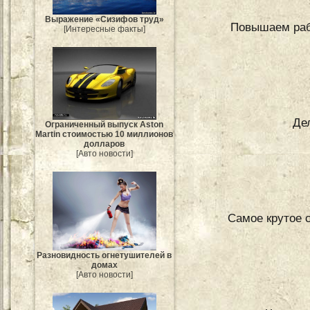
Выражение «Сизифов труд»
Повышаем раб
[Интересные факты]
Де
Ограниченный выпуск Aston
Martin стоимостью 10 миллионов
долларов
[Авто новости]
Самое крутое 
Разновидность огнетушителей в
домах
[Авто новости]