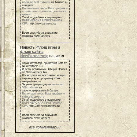
всем по 500 рублей
на баланс в
аккаунте.
Оплачиваем весь Ваш трафик с
социальных сетей по высоким
ценам
!
Узнай подробнее в партнерке -
ПАРТНЕРСКАЯ ПРОГРАММА
СРА
http://newpartners.ru/
Всем спасибо за внимание,
команда NewPartners
Новость:
Флэш игры и
флэш сайты
NewPartnerscig
написал:
Администратор, приветики Вам от
NewPartners.Ru
И всем остальным, Общий Привет
от NewPartners.Ru
Посмотрите на обсолютно новую
партнерскую программу СРА
newpartners.ru
За регистрацию дарим
всем по
500 рублей
на
зарегистрированный баланс.
Выкупаем весь Ваш трафик с
сайта за дорого
!
Узнай подробнее в партнерке -
ПАРТНЕРСКАЯ ПРОГРАММА
СРА
http://aff.newpartners.ru/
Всем спасибо за внимание,
команда NewPartners
все комментарии