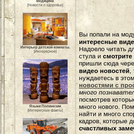
медицина
[Новости о здоровье]
Вы попали на мо
интересные вид
Интерьер детской комнаты.
Надоело читать 
[Интересное]
стула и
смотрите
пришли сюда чере
видео новостей
,
нуждаетесь в это
новостями с про
много познавате
посмотрев которы
много нового. По
Языки Полинезии
[Интересные факты]
найти и много сп
кадров, которые 
счастливых зам