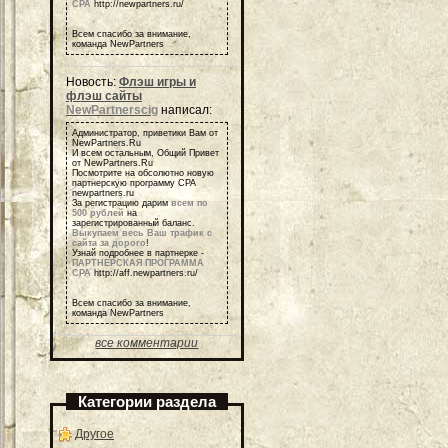
СРА
http://newpartners.ru/
Всем спасибо за внимание,
команда NewPartners
Новость:
Флэш игры и
флэш сайты
NewPartnerscig
написал:
Администратор, приветики Вам от
NewPartners.Ru
И всем остальным, Общий Привет
от NewPartners.Ru
Посмотрите на обсолютно новую
партнерскую программу СРА
newpartners.ru
За регистрацию дарим
всем по
500 рублей
на
зарегистрированный баланс.
Выкупаем весь Ваш трафик с
сайта за дорого
!
Узнай подробнее в партнерке -
ПАРТНЕРСКАЯ ПРОГРАММА
СРА
http://aff.newpartners.ru/
Всем спасибо за внимание,
команда NewPartners
все комментарии
Категории раздела
Другое