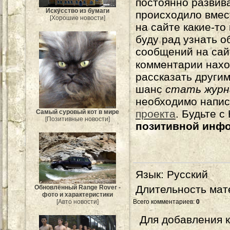
постоянно развива
Искусство из бумаги
происходило вмес
[Хорошие новости]
на сайте какие-то
буду рад узнать о
сообщений на сай
комментарии нахо
рассказать другим
шанс
стать журн
необходимо напи
проекта
. Будьте 
Самый суровый кот в мире
[Позитивные новости]
позитивной инф
Язык
: Русский
Длительность мат
Обновлённый Range Rover -
фото и характеристики
[Авто новости]
Всего комментариев
:
0
Для добавления 