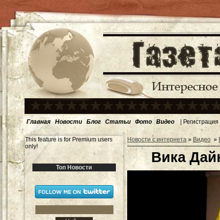
Главная
Новости
Блог
Статьи
Фото
Видео
|
Регистрация
This feature is for Premium users
Новости с интернета
»
Видео
»
only!
Вика Дай
Топ Новости