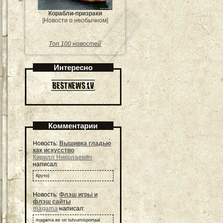
Корабли-призраки
[Новости о необычном]
Топ 100 новостей
Интересно
Комментарии
Новость:
Вышивка гладью
как искусство
Кирилл Николаевич
написал:
Круто)
Новость:
Флэш игры и
флэш сайты
magama
написал:
magama.ee on tutvumisportaal