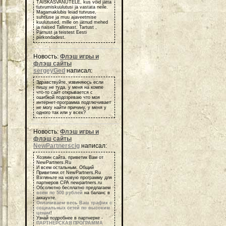
TÄISKASVANUTELE, kus võid jätta
tutvumiskuulutusi ja vastata neile.
Magamaklubis leiad tutvuse,
suhtluse ja muu ajaveetmise
kuulutused, mille on jätnud mehed
ja naised Tallinnast, Tartust ,
Pärnust ja teistest Eesti
piirkondadest.
Новость:
Флэш игры и
флэш сайты
sergeyGed
написал:
Здравствуйте, извиняюсь если
пишу не туда, у меня на компе
что-то сайт открывается с
ошибкой подозреваю что моя
интернет-программа подглючивает
не могу найти причину, у меня у
одного так или у всех?
Новость:
Флэш игры и
флэш сайты
NewPartnerscig
написал:
Хозяин сайта, приветик Вам от
NewPartners.Ru
И всем остальным, Общий
Приветики от NewPartners.Ru
Взгляньте на новую программу для
партнеров СРА newpartners.ru
Обсолютно бесплатно предлагаем
всем по 500 рублей
на баланс в
аккаунте.
Оплачиваем весь Ваш трафик с
социальных сетей по высоким
ценам
!
Узнай подробнее в партнерке -
ПАРТНЕРСКАЯ ПРОГРАММА