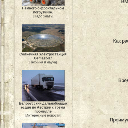
BM
Немного о фронтальном
погрузчике.
[Надо знать]
Как р
Солнечная электростанция
Gemasolar
[Техника и наука]
Вре
Белорусский дальнобойщик
ездил по Австрии с тремя
промилле
[Интересные новости]
Преиму