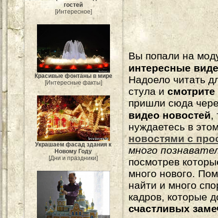
гостей
[Интересное]
Вы попали на мо
интересные вид
Красивые фонтаны в мире
Надоело читать 
[Интересные факты]
стула и
смотрите
пришли сюда чере
видео новостей
,
нуждаетесь в это
новостями с про
Украшаем фасад здания к
много познавате
Новому Году
[Дни и праздники]
посмотрев которы
много нового. По
найти и много сп
кадров, которые 
счастливых зам