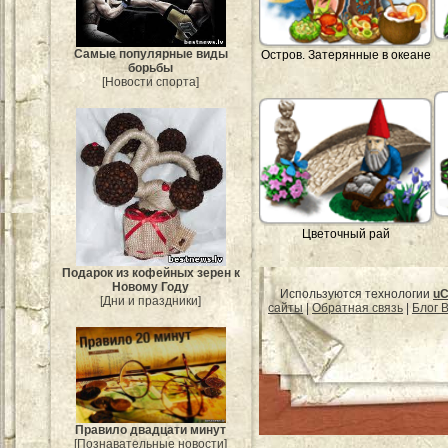
Самые популярные виды
Остров. Затерянные в океане
борьбы
[Новости спорта]
Цветочный рай
Подарок из кофейных зерен к
Новому Году
Используются технологии
uC
[Дни и праздники]
сайты
|
Обратная связь
|
Блог B
Правило двадцати минут
[Познавательные новости]