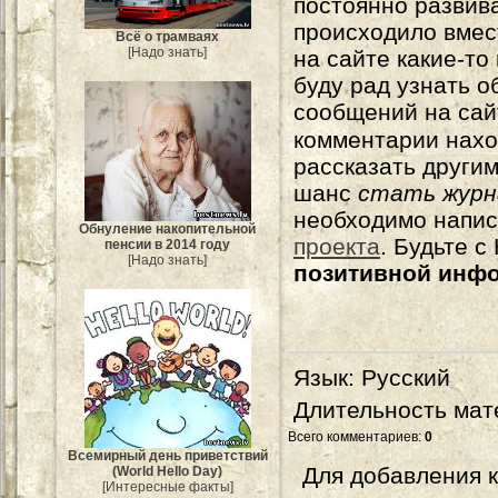
постоянно развива
происходило вмес
Всё о трамваях
[Надо знать]
на сайте какие-то
буду рад узнать о
сообщений на сай
комментарии нахо
рассказать другим
шанс
стать журн
необходимо напи
Обнуление накопительной
проекта
. Будьте 
пенсии в 2014 году
[Надо знать]
позитивной инф
Язык
: Русский
Длительность мат
Всего комментариев
:
0
Всемирный день приветствий
Для добавления 
(World Hello Day)
[Интересные факты]