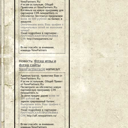
NewPartners.Ru
И всем остальным, Общий
Приветики от NewPartners.Ru
Взгляньте на новую программу для
партнеров СРА newpartners.ru
Обсолютно бесплатно предлагаем
всем по 500 рублей
на баланс в
аккаунте.
Оплачиваем весь Ваш трафик с
социальных сетей по высоким
ценам
!
Узнай подробнее в партнерке -
ПАРТНЕРСКАЯ ПРОГРАММА
СРА
http://newpartners.ru/
Всем спасибо за внимание,
команда NewPartners
Новость:
Флэш игры и
флэш сайты
NewPartnerscig
написал:
Администратор, приветики Вам от
NewPartners.Ru
И всем остальным, Общий Привет
от NewPartners.Ru
Посмотрите на обсолютно новую
партнерскую программу СРА
newpartners.ru
За регистрацию дарим
всем по
500 рублей
на
зарегистрированный баланс.
Выкупаем весь Ваш трафик с
сайта за дорого
!
Узнай подробнее в партнерке -
ПАРТНЕРСКАЯ ПРОГРАММА
СРА
http://aff.newpartners.ru/
Всем спасибо за внимание,
команда NewPartners