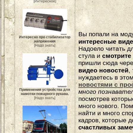
[Интересное]
Вы попали на мо
Интересно про стабилизатор
интересные вид
напряжения
[Надо знать]
Надоело читать 
стула и
смотрите
пришли сюда чере
видео новостей
,
нуждаетесь в это
новостями с про
Применения устройства для
много познавате
намотки пожарного рукава.
посмотрев которы
[Надо знать]
много нового. По
найти и много сп
кадров, которые 
счастливых зам