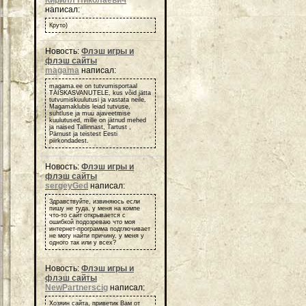
написал:
Круто)
Новость:
Флэш игры и
флэш сайты
magama
написал:
magama.ee on tutvumisportaal
TÄISKASVANUTELE, kus võid jätta
tutvumiskuulutusi ja vastata neile.
Magamaklubis leiad tutvuse,
suhtluse ja muu ajaveetmise
kuulutused, mille on jätnud mehed
ja naised Tallinnast, Tartust ,
Pärnust ja teistest Eesti
piirkondadest.
Новость:
Флэш игры и
флэш сайты
sergeyGed
написал:
Здравствуйте, извиняюсь если
пишу не туда, у меня на компе
что-то сайт открывается с
ошибкой подозреваю что моя
интернет-программа подглючивает
не могу найти причину, у меня у
одного так или у всех?
Новость:
Флэш игры и
флэш сайты
NewPartnerscig
написал:
Хозяин сайта, приветик Вам от