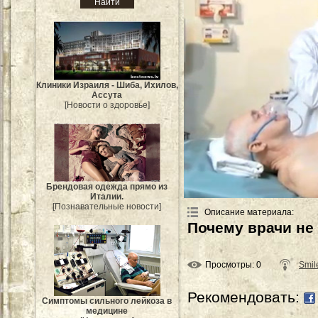
Клиники Израиля - Шиба, Ихилов,
Ассута
[Новости о здоровье]
Брендовая одежда прямо из
Италии.
[Познавательные новости]
Описание материала
:
Почему врачи не
Просмотры
: 0
Smil
Рекомендовать:
Симптомы сильного лейкоза в
медицине