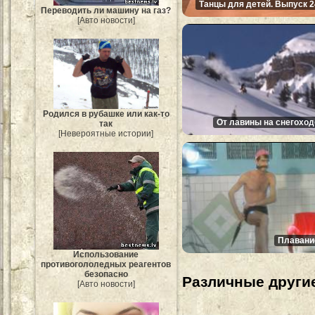
Танцы для детей. Выпуск 2
Переводить ли машину на газ?
[Авто новости]
Родился в рубашке или как-то
От лавины на снегоход
так
[Невероятные истории]
Плавани
Использование
противогололедных реагентов
безопасно
Различные другие
[Авто новости]