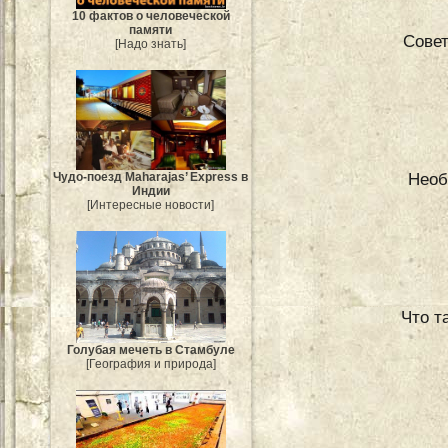
10 фактов о человеческой
памяти
Совет
[Надо знать]
Необ
Чудо-поезд Maharajas’ Express в
Индии
[Интересные новости]
Что т
Голубая мечеть в Стамбуле
[География и природа]