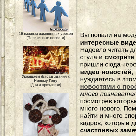
Вы попали на мо
19 важных жизненных уроков
[Позитивные новости]
интересные вид
Надоело читать 
стула и
смотрите
пришли сюда чере
видео новостей
,
Украшаем фасад здания к
нуждаетесь в это
Новому Году
новостями с про
[Дни и праздники]
много познавате
посмотрев которы
много нового. По
найти и много сп
кадров, которые 
счастливых зам