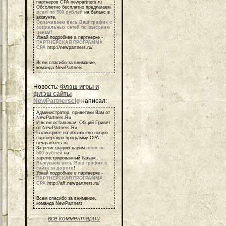
партнеров СРА newpartners.ru
Обсолютно бесплатно предлагаем
всем по 500 рублей
на баланс в
аккаунте.
Оплачиваем весь Ваш трафик с
социальных сетей по высоким
ценам
!
Узнай подробнее в партнерке -
ПАРТНЕРСКАЯ ПРОГРАММА
СРА
http://newpartners.ru/
Всем спасибо за внимание,
команда NewPartners
Новость:
Флэш игры и
флэш сайты
NewPartnerscig
написал:
Администратор, приветики Вам от
NewPartners.Ru
И всем остальным, Общий Привет
от NewPartners.Ru
Посмотрите на обсолютно новую
партнерскую программу СРА
newpartners.ru
За регистрацию дарим
всем по
500 рублей
на
зарегистрированный баланс.
Выкупаем весь Ваш трафик с
сайта за дорого
!
Узнай подробнее в партнерке -
ПАРТНЕРСКАЯ ПРОГРАММА
СРА
http://aff.newpartners.ru/
Всем спасибо за внимание,
команда NewPartners
все комментарии