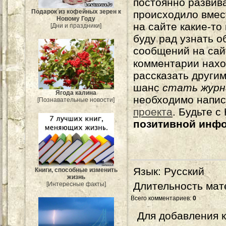
постоянно развива
Подарок из кофейных зерен к
происходило вмес
Новому Году
на сайте какие-то
[Дни и праздники]
буду рад узнать о
сообщений на сай
комментарии нахо
рассказать другим
шанс
стать журн
Ягода калина
необходимо напи
[Познавательные новости]
проекта
. Будьте 
позитивной инф
Язык
: Русский
Книги, способные изменить
жизнь
Длительность мат
[Интересные факты]
Всего комментариев
:
0
Для добавления 