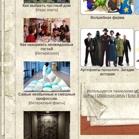
Как выбрать частный дом
[Надо знать]
Волшебная ферма
Как накормить неожиданных
гостей
[Интересное]
Артефакты прошлого. Загадки
истории
Используются технологии
uC
Самые необычные и смешные
сайты
|
Обратная связь
|
Блог B
профессии.
[Интересные факты]