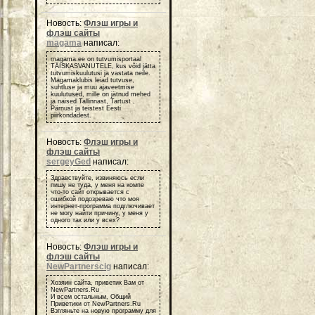
Новость:
Флэш игры и
флэш сайты
magama
написал:
magama.ee on tutvumisportaal
TÄISKASVANUTELE, kus võid jätta
tutvumiskuulutusi ja vastata neile.
Magamaklubis leiad tutvuse,
suhtluse ja muu ajaveetmise
kuulutused, mille on jätnud mehed
ja naised Tallinnast, Tartust ,
Pärnust ja teistest Eesti
piirkondadest.
Новость:
Флэш игры и
флэш сайты
sergeyGed
написал:
Здравствуйте, извиняюсь если
пишу не туда, у меня на компе
что-то сайт открывается с
ошибкой подозреваю что моя
интернет-программа подглючивает
не могу найти причину, у меня у
одного так или у всех?
Новость:
Флэш игры и
флэш сайты
NewPartnerscig
написал:
Хозяин сайта, приветик Вам от
NewPartners.Ru
И всем остальным, Общий
Приветики от NewPartners.Ru
Взгляньте на новую программу для