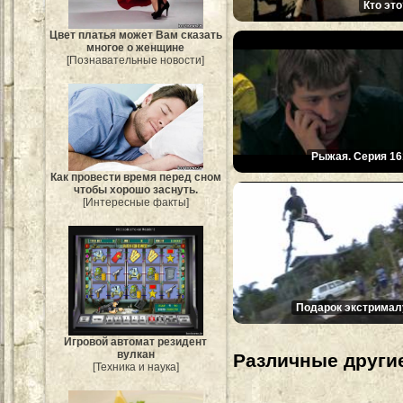
Кто это
Цвет платья может Вам сказать
многое о женщине
[Познавательные новости]
Рыжая. Серия 16
Как провести время перед сном
чтобы хорошо заснуть.
[Интересные факты]
Подарок экстримал
Игровой автомат резидент
вулкан
Различные другие
[Техника и наука]