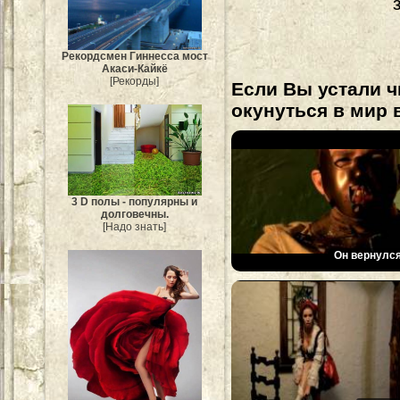
Рекордсмен Гиннесса мост
Акаси-Кайкё
[Рекорды]
Если Вы устали ч
окунуться в мир 
3 D полы - популярны и
долговечны.
[Надо знать]
Он вернулся