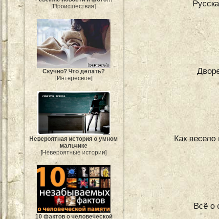
Русска
[Происшествия]
Двор
Скучно? Что делать?
[Интересное]
Как весело
Невероятная история о умном
мальчике
[Невероятные истории]
Всё о 
10 фактов о человеческой