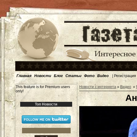
Главная
Новости
Блог
Статьи
Фото
Видео
|
Регистрация
This feature is for Premium users
Новости с интернета
»
Видео
»
only!
Ан
Топ Новости