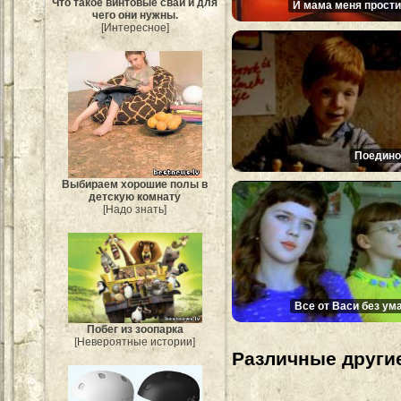
Что такое винтовые сваи и для
И мама меня прости
чего они нужны.
[Интересное]
Поедино
Выбираем хорошие полы в
детскую комнату
[Надо знать]
Все от Васи без ума
Побег из зоопарка
[Невероятные истории]
Различные другие