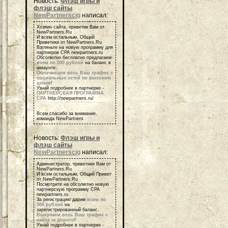
Новость:
Флэш игры и
флэш сайты
NewPartnerscig
написал:
Хозяин сайта, приветик Вам от
NewPartners.Ru
И всем остальным, Общий
Приветики от NewPartners.Ru
Взгляньте на новую программу для
партнеров СРА newpartners.ru
Обсолютно бесплатно предлагаем
всем по 500 рублей
на баланс в
аккаунте.
Оплачиваем весь Ваш трафик с
социальных сетей по высоким
ценам
!
Узнай подробнее в партнерке -
ПАРТНЕРСКАЯ ПРОГРАММА
СРА
http://newpartners.ru/
Всем спасибо за внимание,
команда NewPartners
Новость:
Флэш игры и
флэш сайты
NewPartnerscig
написал:
Администратор, приветики Вам от
NewPartners.Ru
И всем остальным, Общий Привет
от NewPartners.Ru
Посмотрите на обсолютно новую
партнерскую программу СРА
newpartners.ru
За регистрацию дарим
всем по
500 рублей
на
зарегистрированный баланс.
Выкупаем весь Ваш трафик с
сайта за дорого
!
Узнай подробнее в партнерке -