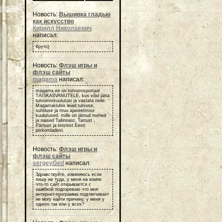
Новость:
Вышивка гладью
как искусство
Кирилл Николаевич
написал:
Круто)
Новость:
Флэш игры и
флэш сайты
magama
написал:
magama.ee on tutvumisportaal
TÄISKASVANUTELE, kus võid jätta
tutvumiskuulutusi ja vastata neile.
Magamaklubis leiad tutvuse,
suhtluse ja muu ajaveetmise
kuulutused, mille on jätnud mehed
ja naised Tallinnast, Tartust ,
Pärnust ja teistest Eesti
piirkondadest.
Новость:
Флэш игры и
флэш сайты
sergeyGed
написал:
Здравствуйте, извиняюсь если
пишу не туда, у меня на компе
что-то сайт открывается с
ошибкой подозреваю что моя
интернет-программа подглючивает
не могу найти причину, у меня у
одного так или у всех?