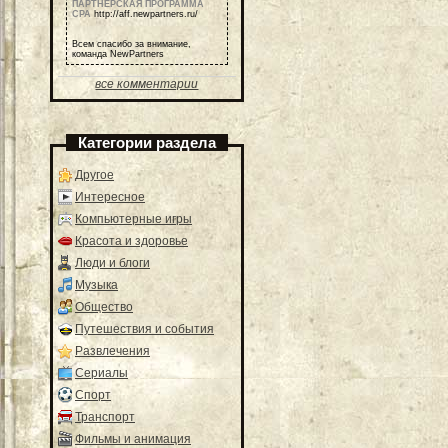
ПАРТНЕРСКАЯ ПРОГРАММА
СРА
http://aff.newpartners.ru/
Всем спасибо за внимание,
команда NewPartners
все комментарии
Категории раздела
Другое
Интересное
Компьютерные игры
Красота и здоровье
Люди и блоги
Музыка
Общество
Путешествия и события
Развлечения
Сериалы
Спорт
Транспорт
Фильмы и анимация