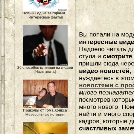
Новый Год не за горами...
[Интересные факты]
Вы попали на мо
интересные вид
Надоело читать 
стула и
смотрите
пришли сюда чере
20 способов влияния на людей
видео новостей
,
[Надо знать]
нуждаетесь в это
новостями с про
много познавате
посмотрев которы
много нового. По
Приколы от Тома Хэнкса
найти и много сп
[Невероятные истории]
кадров, которые 
счастливых зам