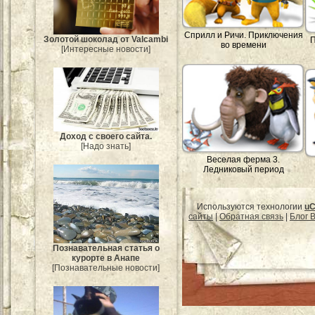
Сприлл и Ричи. Приключения
Золотой шоколад от Valcambi
П
во времени
[Интересные новости]
Доход с своего сайта.
[Надо знать]
Веселая ферма 3.
Ледниковый период
Используются технологии
uC
сайты
|
Обратная связь
|
Блог B
Познавательная статья о
курорте в Анапе
[Познавательные новости]