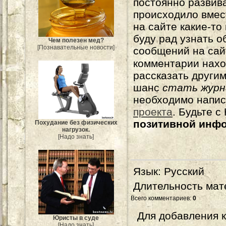
постоянно развива
происходило вмес
на сайте какие-то
буду рад узнать о
Чем полезен мед?
[Познавательные новости]
сообщений на сай
комментарии нахо
рассказать другим
шанс
стать журн
необходимо напи
проекта
. Будьте 
позитивной инф
Похудание без физических
нагрузок.
[Надо знать]
Язык
: Русский
Длительность мат
Всего комментариев
:
0
Для добавления 
Юристы в суде
[Надо знать]