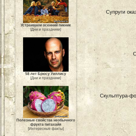
Супруги ока
Устраиваем осенний пикник
[Дни и праздники]
С
58 лет Брюсу Уиллису
[Дни и праздники]
Скульптура-фо
Полезные свойства необычного
фрукта питахайя
[Интересные факты]