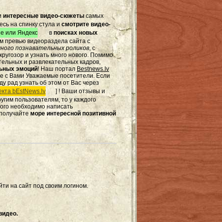
и
интересные видео-сюжеты
самых
есь на спинку стула и
смотрите видео-
e или Яндекс
в
поисках новых
том превью видеораздела сайта с
ного познавательных роликов
, с
ругозор и узнать много нового. Помимо
тельных и развлекательных кадров,
льных эмоций
! Наш портал
Bestnews.lv
те с Вами Уважаемые посетители. Если
ду рад узнать об этом от Вас через
кта bEstNews.lv
] ! Ваши отзывы и
другим пользователям, то у каждого
этого необходимо написать
 получайте
море интересной позитивной
ти на сайт под своим логином.
видео.