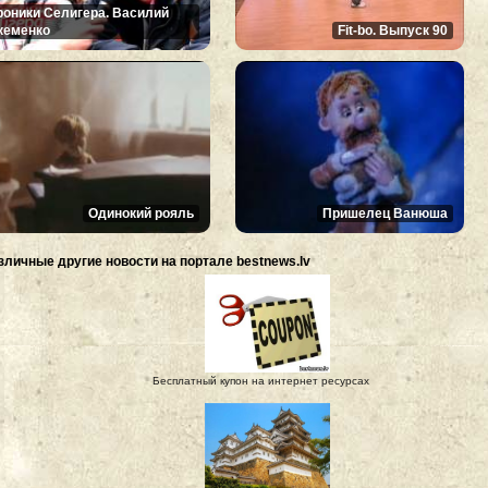
роники Селигера. Василий
кеменко
Fit-bo. Выпуск 90
Одинокий рояль
Пришелец Ванюша
зличные другие новости на портале bestnews.lv
Бесплатный купон на интернет ресурсах