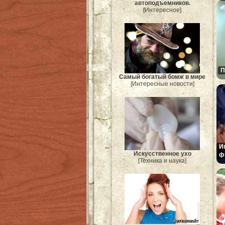
автоподъемников.
[Интересное]
П
Самый богатый бомж в мире
[Интересные новости]
И
Искусственное ухо
ф
[Техника и наука]