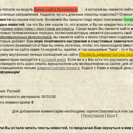
ы попали на модуль
Видео сайта Bestnews.lv
, в котором вы сможете найт
азличных направлений. Надоело читать длинные
тексты новостей
? Откиньт
овости
на нашем портале. Возможно Вы пришли сюда через поисковики
Googl
идео новостей
, так что Вы уже нашли то, что искали, и Вы не нуждаетесь в э
учшими новостями с просторов интернета
. Среди видео Вы сможете найти
м
оповых телевизионных передач, посмотрев которые сможете расширить свой к
нформационных видеороликов
, вы сможете найти и много спортивно содержа
оторые добавят Вам
море позитивного настроения и счастливых замечате
остоянно развивается и Нам бы очень хотелось, чтобы это происходило вмес
 нашли на сайте какие-то недочёты, ошибки, и так назыаемые "баги" - то я бу
лужбу внутренних личных сообщений на сайте [
Профиль администратора прое
омментарии находятся в
гостевой книге
. Если же и у Вас есть что рассказать 
елающего есть шанс
стать журналистом или модератором на сайте
, для 
отивационное письмо
администратору проекта
. Будьте с Нами и каждый день
нформации
!
зык
: Русский
лительность материала
: 00:53:00
его комментариев
:
0
Для добавления комментарии необходимо зарегистрироваться или зай
[
Регистрация
|
Вход
]
ли Вы устали читать тексты новостей, то предлагаю Вам окунуться в мир 