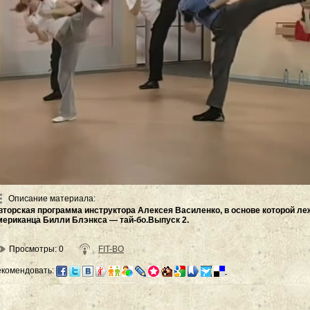
Описание материала
:
вторская программа инструктора Алексея Василенко, в основе которой ле
мериканца Билли Блэнкса — тай-бо.Выпуск 2.
Просмотры
: 0
FIT-BO
екомендовать: