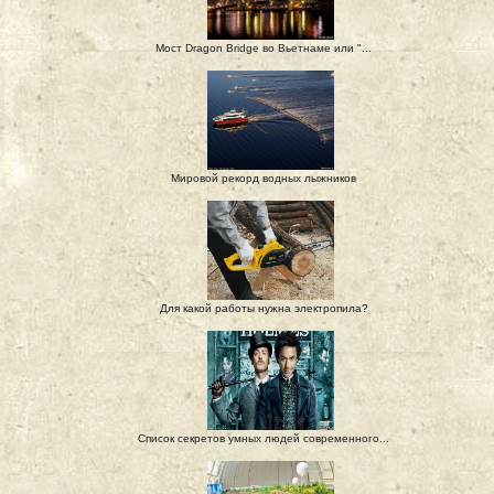
Мост Dragon Bridge во Вьетнаме или "...
Мировой рекорд водных лыжников
Для какой работы нужна электропила?
Список секретов умных людей современного...