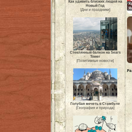
Как удивить близких людей на
Х
Новый Год
Я
[Дни и праздники]
Стеклянный балкон на Sears
Tower
[Позитивные новости]
Ра
Голубая мечеть в Стамбуле
[География и природа]