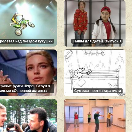
ролетая над гнездом кукушки
Танцы для детей. Выпуск 3
гривые ручки Шэрон Стоун в
ильме «Основной истинкт»
Сумоист против каратиста