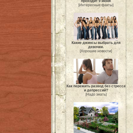
проходит 9 июня
[Интересные факты]
Какие джинсы выбрать для
девочки.
[Хорошие новости]
Как пережить развод без стресса
и депрессий?
[Надо знать]