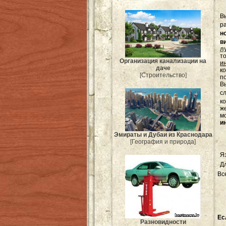
В
р
н
в
л
т
Организация канализации на
и
даче
к
[Строительство]
п
Вы
с
к
ж
м
и
Эмираты и Дубаи из Краснодара
[География и природа]
Я
Д
Вс
Ес
Разновидности