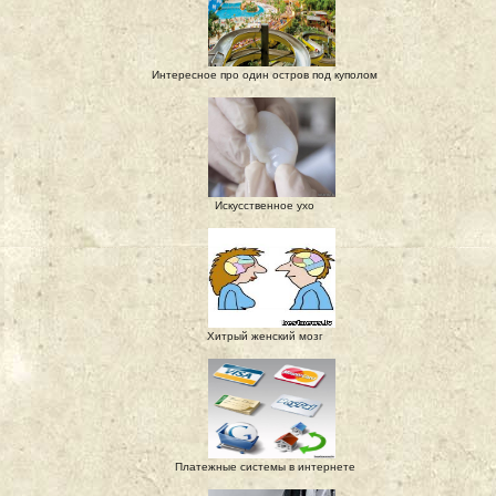
Интересное про один остров под куполом
Искусственное ухо
Хитрый женский мозг
Платежные системы в интернете