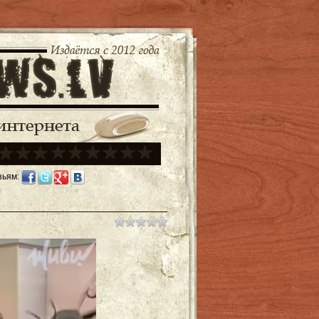
зьям: