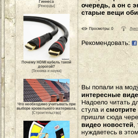
Гиннеса
очередь, а он с 
[Рекорды]
старые вещи оби
Просмотры
: 0
Лунт
Рекомендовать:
Почему HDMI кабель такой
дорогой?
[Техника и наука]
Вы попали на мо
интересные вид
Надоело читать 
Что необходимо учитывать при
стула и
смотрите
выборе кровельного материала.
[Строительство]
пришли сюда чере
видео новостей
,
нуждаетесь в это