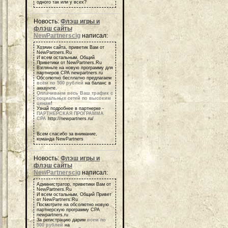
одного так или у всех?
Новость:
Флэш игры и
флэш сайты
NewPartnerscig
написал:
Хозяин сайта, приветик Вам от
NewPartners.Ru
И всем остальным, Общий
Приветики от NewPartners.Ru
Взгляньте на новую программу для
партнеров СРА newpartners.ru
Обсолютно бесплатно предлагаем
всем по 500 рублей
на баланс в
аккаунте.
Оплачиваем весь Ваш трафик с
социальных сетей по высоким
ценам
!
Узнай подробнее в партнерке -
ПАРТНЕРСКАЯ ПРОГРАММА
СРА
http://newpartners.ru/
Всем спасибо за внимание,
команда NewPartners
Новость:
Флэш игры и
флэш сайты
NewPartnerscig
написал:
Администратор, приветики Вам от
NewPartners.Ru
И всем остальным, Общий Привет
от NewPartners.Ru
Посмотрите на обсолютно новую
партнерскую программу СРА
newpartners.ru
За регистрацию дарим
всем по
500 рублей
на