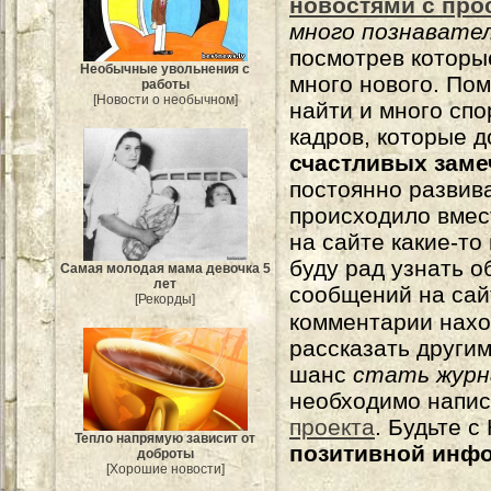
новостями с про
много познавате
посмотрев которы
Необычные увольнения с
много нового. По
работы
[Новости о необычном]
найти и много сп
кадров, которые 
счастливых зам
постоянно развива
происходило вмес
на сайте какие-то
буду рад узнать о
Самая молодая мама девочка 5
лет
сообщений на сай
[Рекорды]
комментарии нахо
рассказать другим
шанс
стать журн
необходимо напи
проекта
. Будьте 
Тепло напрямую зависит от
позитивной инф
доброты
[Хорошие новости]