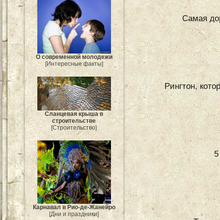
Самая до
О современной молодежи
[Интересные факты]
Рингтон, кото
Сланцевая крыша в
строительстве
[Строительство]
5
Карнавал в Рио-де-Жанейро
[Дни и праздники]