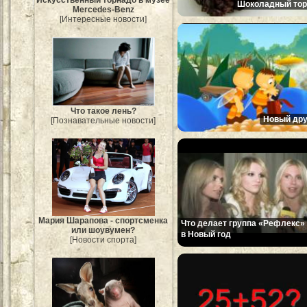
Шоколадный тор
Mercedes-Benz
[Интересные новости]
Что такое лень?
Новый дру
[Познавательные новости]
Мария Шарапова - спортсменка
Что делает группа «Рефлекс»
или шоувумен?
в Новый год
[Новости спорта]