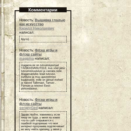
Комментарии
Новость:
Вышивка гладью
как искусство
Кирилл Николаевич
написал:
Круто)
Новость:
Флэш игры и
флэш сайты
magama
написал:
magama.ee on tutvumisportaal
TÄISKASVANUTELE, kus võid jätta
tutvumiskuulutusi ja vastata neile.
Magamaklubis leiad tutvuse,
suhtluse ja muu ajaveetmise
kuulutused, mille on jätnud mehed
ja naised Tallinnast, Tartust ,
Pärnust ja teistest Eesti
piirkondadest.
Новость:
Флэш игры и
флэш сайты
sergeyGed
написал:
Здравствуйте, извиняюсь если
пишу не туда, у меня на компе
что-то сайт открывается с
ошибкой подозреваю что моя
интернет-программа подглючивает
не могу найти причину, у меня у