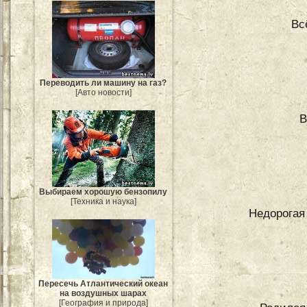
Вс
Переводить ли машину на газ?
[Авто новости]
В
Выбираем хорошую бензопилу
[Техника и наука]
Недорогая
Пересечь Атлантический океан
на воздушных шарах
[География и природа]