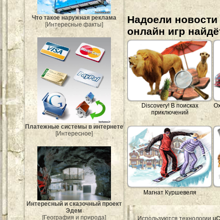
Надоели новости
Что такое наружная реклама
[Интересные факты]
онлайн игр найдё
Discovery! В поисках
Ох
приключений
Платежные системы в интернете
[Интересное]
Магнат Куршевеля
Интересный и сказочный проект
Эдем
[География и природа]
Используются технологии
uC