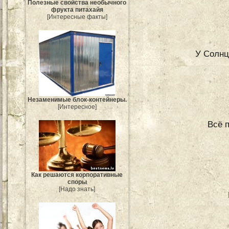
Полезные свойства необычного
фрукта питахайя
[Интересные факты]
У Солнц
Незаменимые блок-контейнеры.
[Интересное]
Всё 
Как решаются корпоративные
споры
[Надо знать]