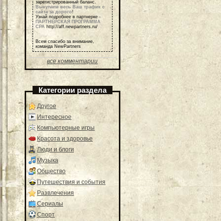
зарегистрированный баланс.
Выкупаем весь Ваш трафик с
сайта за дорого
!
Узнай подробнее в партнерке -
ПАРТНЕРСКАЯ ПРОГРАММА
СРА
http://aff.newpartners.ru/
Всем спасибо за внимание,
команда NewPartners
все комментарии
Категории раздела
Другое
Интересное
Компьютерные игры
Красота и здоровье
Люди и блоги
Музыка
Общество
Путешествия и события
Развлечения
Сериалы
Спорт