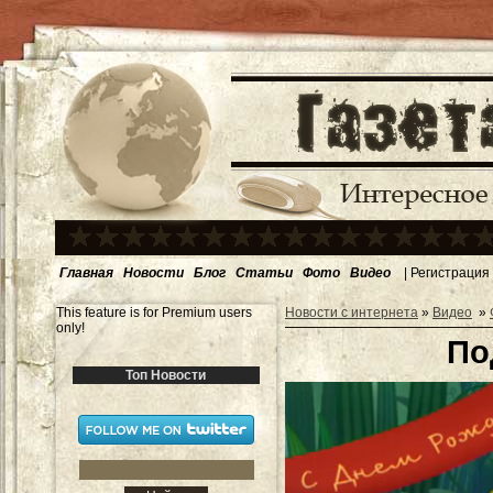
Главная
Новости
Блог
Статьи
Фото
Видео
|
Регистрация
This feature is for Premium users
Новости с интернета
»
Видео
»
only!
По
Топ Новости