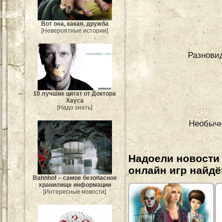
Вот она, какая, дружба
[Невероятные истории]
Разнови
10 лучших цитат от Доктора
Хауса
[Надо знать]
Необычн
Надоели новости
онлайн игр найдё
Bahnhof – самое безопасное
хранилище информации
[Интересные новости]