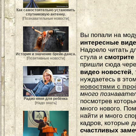
Как самостоятельно установить
спутниковую антенну.
[Познавательные новости]
Вы попали на мо
интересные вид
Надоело читать 
История и значение брейк-данса.
стула и
смотрите
[Позитивные новости]
пришли сюда чере
видео новостей
,
нуждаетесь в это
новостями с про
много познавате
Радио няня для ребёнка
посмотрев которы
[Надо знать]
много нового. По
найти и много сп
кадров, которые 
счастливых зам