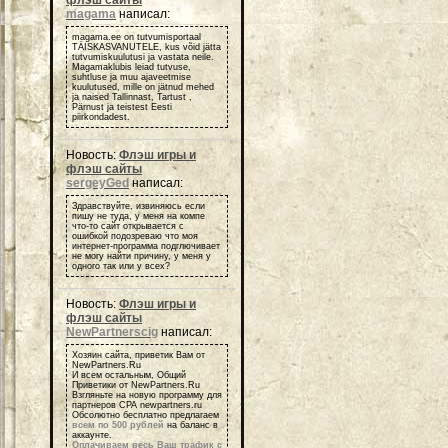
флэш сайты
magama
написал:
magama.ee on tutvumisportaal
TÄISKASVANUTELE, kus võid jätta
tutvumiskuulutusi ja vastata neile.
Magamaklubis leiad tutvuse,
suhtluse ja muu ajaveetmise
kuulutused, mille on jätnud mehed
ja naised Tallinnast, Tartust ,
Pärnust ja teistest Eesti
piirkondadest.
Новость:
Флэш игры и
флэш сайты
sergeyGed
написал:
Здравствуйте, извиняюсь если
пишу не туда, у меня на компе
что-то сайт открывается с
ошибкой подозреваю что моя
интернет-программа подглючивает
не могу найти причину, у меня у
одного так или у всех?
Новость:
Флэш игры и
флэш сайты
NewPartnerscig
написал:
Хозяин сайта, приветик Вам от
NewPartners.Ru
И всем остальным, Общий
Приветики от NewPartners.Ru
Взгляньте на новую программу для
партнеров СРА newpartners.ru
Обсолютно бесплатно предлагаем
всем по 500 рублей
на баланс в
аккаунте.
Оплачиваем весь Ваш трафик с