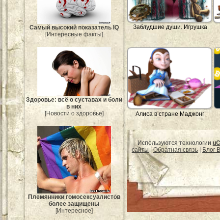
Заблудшие души. Игрушка
Самый высокий показатель IQ
[Интересные факты]
Здоровье: всё о суставах и боли
в них
[Новости о здоровье]
Алиса в стране Маджонг
Используются технологии
uC
сайты
|
Обратная связь
|
Блог B
Племянники гомосексуалистов
более защищены
[Интересное]