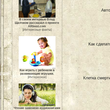
Авто
В своем интервью Влад
Щелчком рассказал о проекте
ARbooz.com
[Интересные факты]
Как сделат
Как играть с ребенком в
развивающие игрушки.
[Интересное]
Клетка смерти
Чтение заменено аудиокнигами