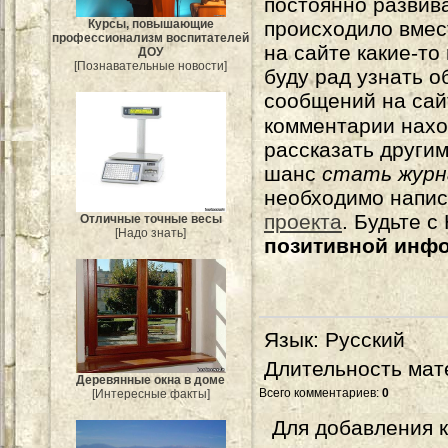
постоянно развива
происходило вмес
Курсы, повышающие
профессионализм воспитателей
на сайте какие-то
ДОУ
[Познавательные новости]
буду рад узнать о
сообщений на сай
комментарии нахо
рассказать другим
шанс
стать журн
необходимо напи
проекта
. Будьте 
Отличные точные весы
[Надо знать]
позитивной инф
Язык
: Русский
Длительность мат
Деревянные окна в доме
Всего комментариев
:
0
[Интересные факты]
Для добавления 