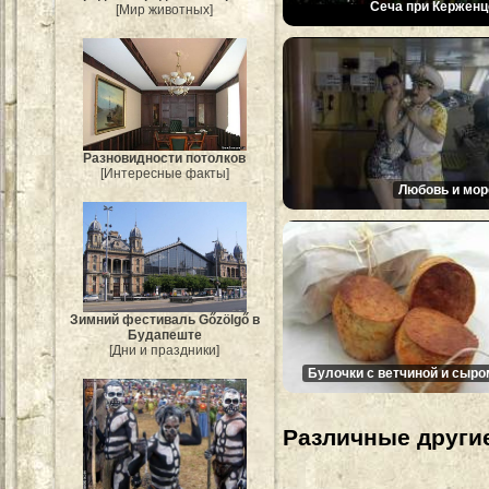
Сеча при Керженц
[Мир животных]
Разновидности потолков
[Интересные факты]
Любовь и мор
Зимний фестиваль Gőzölgő в
Будапеште
[Дни и праздники]
Булочки с ветчиной и сыро
Различные другие