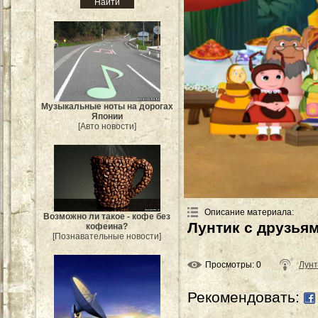
Музыкальные ноты на дорогах
Японии
[Авто новости]
Описание материала
:
Возможно ли такое - кофе без
Лунтик с друзьям
кофеина?
[Познавательные новости]
Просмотры
: 0
Лунт
Рекомендовать: