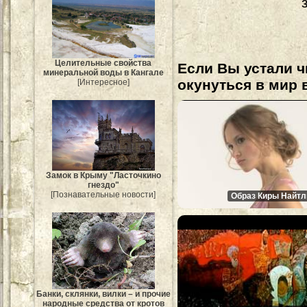
Целительные свойства
Если Вы устали ч
минеральной воды в Кангале
окунуться в мир 
[Интересное]
Замок в Крыму "Ласточкино
гнездо"
[Познавательные новости]
Образ Киры Найтл
Банки, склянки, вилки – и прочие
народные средства от кротов