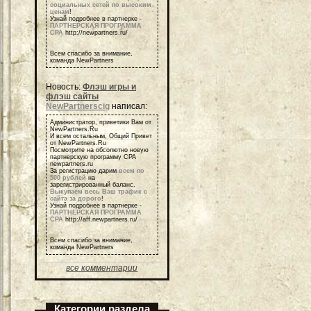
социальных сетей по высоким
ценам
!
Узнай подробнее в партнерке -
ПАРТНЕРСКАЯ ПРОГРАММА
СРА
http://newpartners.ru/
Всем спасибо за внимание,
команда NewPartners
Новость:
Флэш игры и
флэш сайты
NewPartnerscig
написал:
Администратор, приветики Вам от
NewPartners.Ru
И всем остальным, Общий Привет
от NewPartners.Ru
Посмотрите на обсолютно новую
партнерскую программу СРА
newpartners.ru
За регистрацию дарим
всем по
500 рублей
на
зарегистрированный баланс.
Выкупаем весь Ваш трафик с
сайта за дорого
!
Узнай подробнее в партнерке -
ПАРТНЕРСКАЯ ПРОГРАММА
СРА
http://aff.newpartners.ru/
Всем спасибо за внимание,
команда NewPartners
все комментарии
Категории раздела