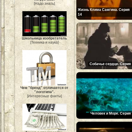
[Надо знать]
Жизнь Клима Самгина. Серия
14
Школьница изобретатель
[Техника и наука]
Собачье сердце. Серия 
Чем "бренд" отличается от
"логотипа".
[Интересные факты]
Человек и Море. Серия 