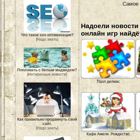
Самое 
Надоели новости
онлайн игр найдё
Что такое seo оптимизация?
[Надо знать]
Поплавать с белым медведем?
[Интересные новости]
Пазл делюкс
Как правильно продвинуть свой
сайт.
[Надо знать]
Кафе Амели. Рождество