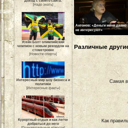
Доход с своего сайта.
[Надо знать]
Антонов: «Деньги меня давно
не интересуют»
Усейн Болт олимпийский
Различные другие
чемпион с новым рекордом на
стометровке
[Новости спорта]
Интересный мир шоу бизнеса и
Самая в
политики
[Интересные факты]
Как правил
Курортный отдых и как легче
добраться до него
[Познавательные новости]