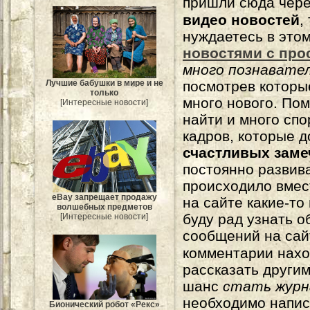
пришли сюда чере
видео новостей
,
нуждаетесь в это
новостями с про
много познавате
посмотрев которы
Лучшие бабушки в мире и не
только
много нового. По
[Интересные новости]
найти и много сп
кадров, которые 
счастливых зам
постоянно развива
происходило вмес
eBay запрещает продажу
на сайте какие-то
волшебных предметов
буду рад узнать о
[Интересные новости]
сообщений на сай
комментарии нахо
рассказать другим
шанс
стать журн
необходимо напи
Бионический робот «Рекс»