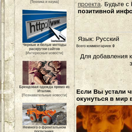
[Техника и наука]
проекта
. Будьте 
позитивной инф
Язык
: Русский
Черные и белые методы
Всего комментариев
:
0
раскрутки сайтов
[Интересные новости]
Для добавления 
Брендовая одежда прямо из
Если Вы устали ч
Италии.
[Познавательные новости]
окунуться в мир 
Немного о фронтальном
погрузчике.