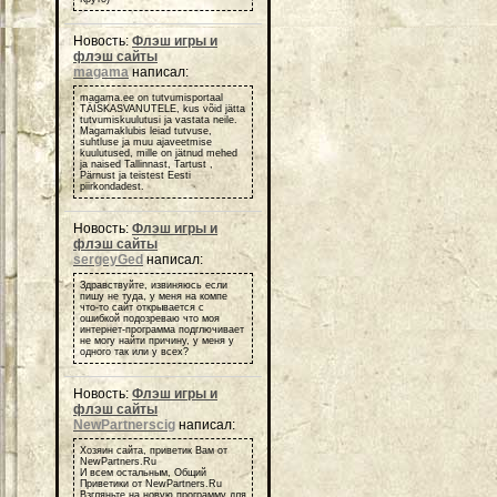
Новость:
Флэш игры и
флэш сайты
magama
написал:
magama.ee on tutvumisportaal
TÄISKASVANUTELE, kus võid jätta
tutvumiskuulutusi ja vastata neile.
Magamaklubis leiad tutvuse,
suhtluse ja muu ajaveetmise
kuulutused, mille on jätnud mehed
ja naised Tallinnast, Tartust ,
Pärnust ja teistest Eesti
piirkondadest.
Новость:
Флэш игры и
флэш сайты
sergeyGed
написал:
Здравствуйте, извиняюсь если
пишу не туда, у меня на компе
что-то сайт открывается с
ошибкой подозреваю что моя
интернет-программа подглючивает
не могу найти причину, у меня у
одного так или у всех?
Новость:
Флэш игры и
флэш сайты
NewPartnerscig
написал:
Хозяин сайта, приветик Вам от
NewPartners.Ru
И всем остальным, Общий
Приветики от NewPartners.Ru
Взгляньте на новую программу для