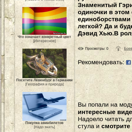
Знаменитый Гэри
одиночки в этом
единоборствами 
легкой? Да и буд
Дэвид Хью.В роля
Что означает конкретный цвет
[Интересное]
Просмотры
: 0
Боев
Рекомендовать:
Посетите Лёвенбург в Германии
[География и природа]
Вы попали на мо
интересные вид
Надоело читать 
Покупка авиабилетов
стула и
смотрите
[Надо знать]