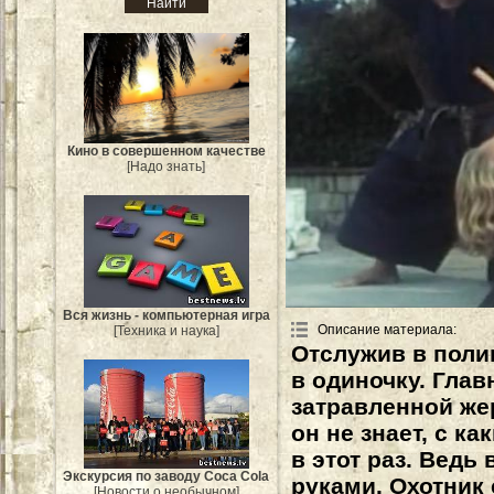
Кино в совершенном качестве
[Надо знать]
Вся жизнь - компьютерная игра
Описание материала
:
[Техника и наука]
Отслужив в поли
в одиночку. Глав
затравленной же
он не знает, с к
в этот раз. Ведь
Экскурсия по заводу Coca Cola
руками. Охотник
[Новости о необычном]