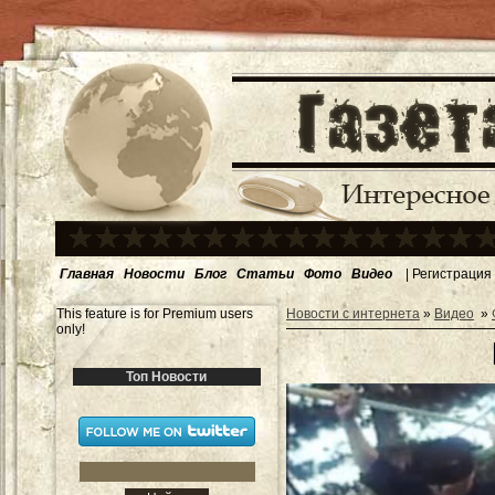
Главная
Новости
Блог
Статьи
Фото
Видео
|
Регистрация
This feature is for Premium users
Новости с интернета
»
Видео
»
only!
Топ Новости