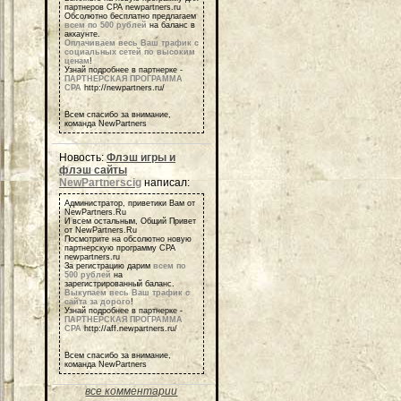
партнеров СРА newpartners.ru
Обсолютно бесплатно предлагаем
всем по 500 рублей
на баланс в
аккаунте.
Оплачиваем весь Ваш трафик с
социальных сетей по высоким
ценам
!
Узнай подробнее в партнерке -
ПАРТНЕРСКАЯ ПРОГРАММА
СРА
http://newpartners.ru/
Всем спасибо за внимание,
команда NewPartners
Новость:
Флэш игры и
флэш сайты
NewPartnerscig
написал:
Администратор, приветики Вам от
NewPartners.Ru
И всем остальным, Общий Привет
от NewPartners.Ru
Посмотрите на обсолютно новую
партнерскую программу СРА
newpartners.ru
За регистрацию дарим
всем по
500 рублей
на
зарегистрированный баланс.
Выкупаем весь Ваш трафик с
сайта за дорого
!
Узнай подробнее в партнерке -
ПАРТНЕРСКАЯ ПРОГРАММА
СРА
http://aff.newpartners.ru/
Всем спасибо за внимание,
команда NewPartners
все комментарии