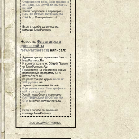
Оплачиваем весь Ваш трафик с
социальных сетей по высоким
ценам
!
Узнай подробнее в партнерке -
ПАРТНЕРСКАЯ ПРОГРАММА
СРА
http://newpartners.ru/
Всем спасибо за внимание,
команда NewPartners
Новость:
Флэш игры и
флэш сайты
NewPartnerscig
написал:
Администратор, приветики Вам от
NewPartners.Ru
И всем остальным, Общий Привет
от NewPartners.Ru
Посмотрите на обсолютно новую
партнерскую программу СРА
newpartners.ru
За регистрацию дарим
всем по
500 рублей
на
зарегистрированный баланс.
Выкупаем весь Ваш трафик с
сайта за дорого
!
Узнай подробнее в партнерке -
ПАРТНЕРСКАЯ ПРОГРАММА
СРА
http://aff.newpartners.ru/
Всем спасибо за внимание,
команда NewPartners
все комментарии