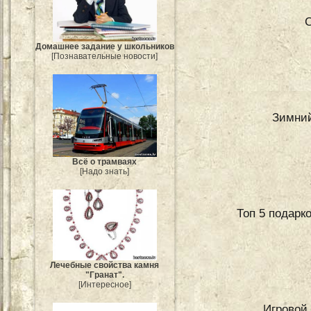
С
Домашнее задание у школьников
[Познавательные новости]
Зимний
Всё о трамваях
[Надо знать]
Топ 5 подарко
Лечебные свойства камня
"Гранат".
[Интересное]
Игровой