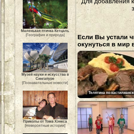
Для добавления 
Маленькая птичка Кетцаль
[География и природа]
Если Вы устали ч
окунуться в мир 
Музей науки и искусства в
Сингапуре
[Познавательные новости]
Телятина по-кастилианск
Приколы от Тома Хэнкса
[Невероятные истории]