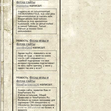
флэш сайты
magama
написал:
magama.ee on tutvumisportaal
TÄISKASVANUTELE, kus võid jätta
tutvumiskuulutusi ja vastata neile.
Magamaklubis leiad tutvuse,
suhtluse ja muu ajaveetmise
kuulutused, mille on jätnud mehed
ja naised Tallinnast, Tartust ,
Pärnust ja teistest Eesti
piirkondadest.
Новость:
Флэш игры и
флэш сайты
sergeyGed
написал:
Здравствуйте, извиняюсь если
пишу не туда, у меня на компе
что-то сайт открывается с
ошибкой подозреваю что моя
интернет-программа подглючивает
не могу найти причину, у меня у
одного так или у всех?
Новость:
Флэш игры и
флэш сайты
NewPartnerscig
написал:
Хозяин сайта, приветик Вам от
NewPartners.Ru
И всем остальным, Общий
Приветики от NewPartners.Ru
Взгляньте на новую программу для
партнеров СРА newpartners.ru
Обсолютно бесплатно предлагаем
всем по 500 рублей
на баланс в
аккаунте.