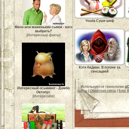
Youda Суши шеф
Мачо или маменькин сынок - кого
выбрать?
[Интересные факты]
Кэти Кидман. В погоне за
сенсацией
Используются технологии
uC
Интересный осьминог - Дамбо
сайты
|
Обратная связь
|
Блог B
Октопус
[Интересное]