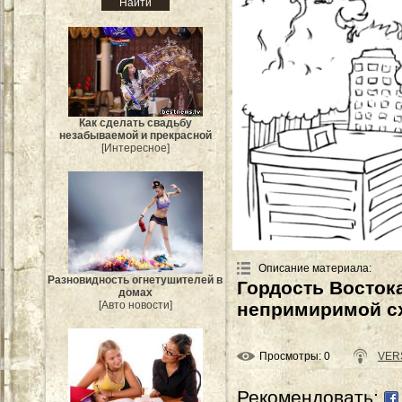
Как сделать свадьбу
незабываемой и прекрасной
[Интересное]
Описание материала
:
Разновидность огнетушителей в
Гордость Восток
домах
непримиримой сх
[Авто новости]
Просмотры
: 0
VERS
Рекомендовать: