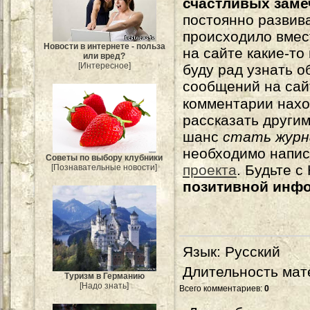
счастливых зам
постоянно развива
происходило вмес
Новости в интернете - польза
на сайте какие-то
или вред?
[Интересное]
буду рад узнать о
сообщений на сай
комментарии нахо
рассказать другим
шанс
стать журн
необходимо напи
Советы по выбору клубники
проекта
. Будьте 
[Познавательные новости]
позитивной инф
Язык
: Русский
Длительность мат
Туризм в Германию
[Надо знать]
Всего комментариев
:
0