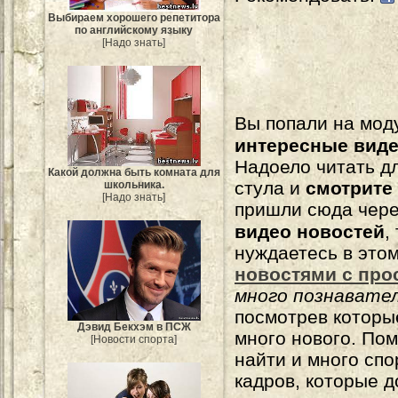
Выбираем хорошего репетитора
по английскому языку
[Надо знать]
Вы попали на мо
интересные вид
Надоело читать 
Какой должна быть комната для
стула и
смотрите
школьника.
[Надо знать]
пришли сюда чере
видео новостей
,
нуждаетесь в это
новостями с про
много познавате
посмотрев которы
Дэвид Бекхэм в ПСЖ
много нового. По
[Новости спорта]
найти и много сп
кадров, которые 