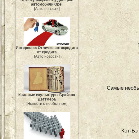
автомобили Opel
[Авто новости]
Интересно: Отличие автокредита
от кредита
[Авто новости]
Самые необы
Книжные скульптуры Брайана
Деттмера
[Новости о необычном]
Кот-Бэ