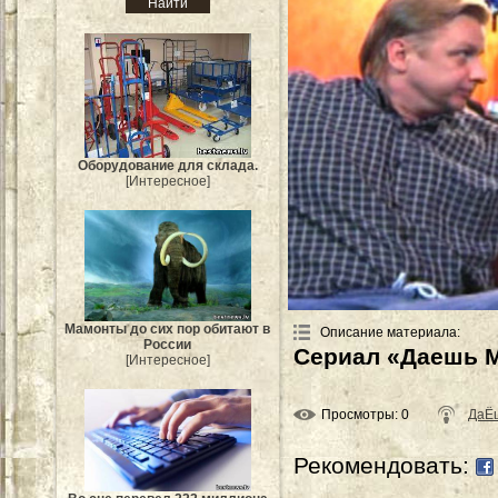
Оборудование для склада.
[Интересное]
Мамонты до сих пор обитают в
Описание материала
:
России
Сериал «Даешь М
[Интересное]
Просмотры
: 0
ДаЁ
Рекомендовать: