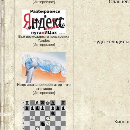
Сланцева
[Интересное]
Все возможности поисковика
Чудо-холодильн
Yandex
[Интересное]
Надо знать про ирригатор - что
это такое
[Интересное]
Кино в