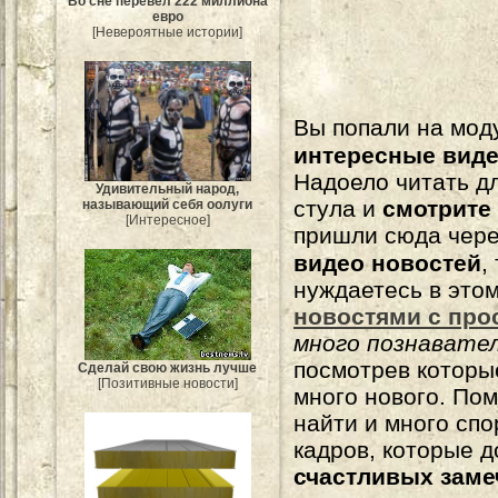
Во сне перевел 222 миллиона
евро
[Невероятные истории]
Вы попали на мо
интересные вид
Надоело читать 
Удивительный народ,
стула и
смотрите
называющий себя оолуги
[Интересное]
пришли сюда чере
видео новостей
,
нуждаетесь в это
новостями с про
много познавате
посмотрев которы
Сделай свою жизнь лучше
[Позитивные новости]
много нового. По
найти и много сп
кадров, которые 
счастливых зам