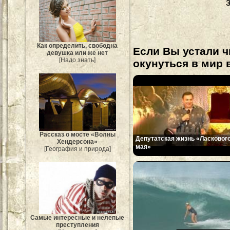
Как определить, свободна
Если Вы устали ч
девушка или же нет
[Надо знать]
окунуться в мир 
Рассказ о мосте «Волны
Депутатская жизнь «Ласковог
Хендерсона»
мая»
[География и природа]
Самые интересные и нелепые
преступления