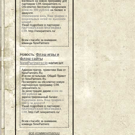
Взгляньте на новую программу для
партнеров СРА newpartners.ru
Обсолютно бесплатно предлагаем
всем по 500 рублей
на баланс в
аккаунте.
Оплачиваем весь Ваш трафик с
социальных сетей по высоким
ценам
!
Узнай подробнее в партнерке -
ПАРТНЕРСКАЯ ПРОГРАММА
СРА
http://newpartners.ru/
Всем спасибо за внимание,
команда NewPartners
Новость:
Флэш игры и
флэш сайты
NewPartnerscig
написал:
Администратор, приветики Вам от
NewPartners.Ru
И всем остальным, Общий Привет
от NewPartners.Ru
Посмотрите на обсолютно новую
партнерскую программу СРА
newpartners.ru
За регистрацию дарим
всем по
500 рублей
на
зарегистрированный баланс.
Выкупаем весь Ваш трафик с
сайта за дорого
!
Узнай подробнее в партнерке -
ПАРТНЕРСКАЯ ПРОГРАММА
СРА
http://aff.newpartners.ru/
Всем спасибо за внимание,
команда NewPartners
все комментарии