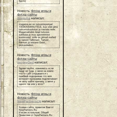
Круто)
Новость:
Флэш игры и
флэш сайты
magama
написал:
magama.ee on tutvumisportaal
TÄISKASVANUTELE, kus võid jätta
tutvumiskuulutusi ja vastata neile.
Magamaklubis leiad tutvuse,
suhtluse ja muu ajaveetmise
kuulutused, mille on jätnud mehed
ja naised Tallinnast, Tartust ,
Pärnust ja teistest Eesti
piirkondadest.
Новость:
Флэш игры и
флэш сайты
sergeyGed
написал:
Здравствуйте, извиняюсь если
пишу не туда, у меня на компе
что-то сайт открывается с
ошибкой подозреваю что моя
интернет-программа подглючивает
не могу найти причину, у меня у
одного так или у всех?
Новость:
Флэш игры и
флэш сайты
NewPartnerscig
написал:
Хозяин сайта, приветик Вам от
NewPartners.Ru
И всем остальным, Общий
Приветики от NewPartners.Ru