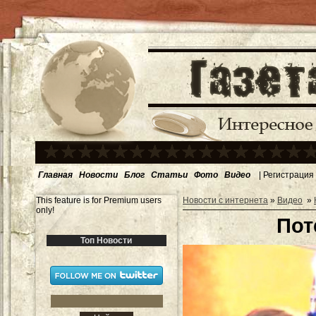
Главная
Новости
Блог
Статьи
Фото
Видео
|
Регистрация
This feature is for Premium users
Новости с интернета
»
Видео
»
only!
Пот
Топ Новости