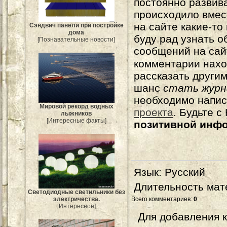
постоянно развива
происходило вмес
на сайте какие-то
Сэндвич панели при постройке
дома
буду рад узнать о
[Познавательные новости]
сообщений на сай
комментарии нахо
рассказать другим
шанс
стать журн
необходимо напи
Мировой рекорд водных
проекта
. Будьте 
лыжников
[Интересные факты]
позитивной инф
Язык
: Русский
Длительность мат
Светодиодные светильники без
Всего комментариев
:
0
электричества.
[Интересное]
Для добавления 