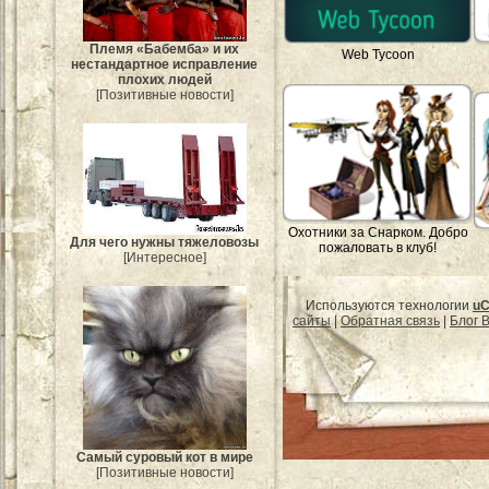
Племя «Бабемба» и их
Web Tycoon
нестандартное исправление
плохих людей
[Позитивные новости]
Охотники за Снарком. Добро
Для чего нужны тяжеловозы
пожаловать в клуб!
[Интересное]
Используются технологии
uC
сайты
|
Обратная связь
|
Блог B
Самый суровый кот в мире
[Позитивные новости]