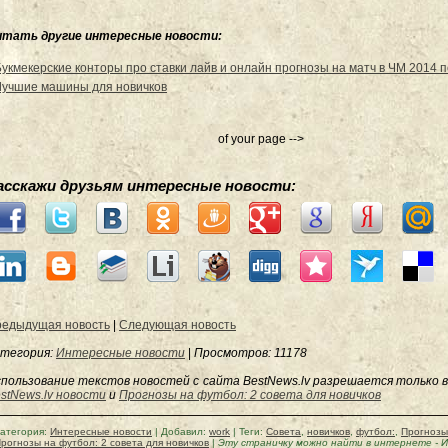
итать другие интересные новости:
Букмекерские конторы про ставки лайв и онлайн прогнозы на матч в ЧМ 2014 
Лучшие машины для новичков
of your page -->
асскажи друзьям интересные новости:
едыдущая новость
|
Следующая новость
тегория:
Интересные новости
|
Просмотров
: 11178
пользование текстов новостей с сайта BestNews.lv разрешается только в
stNews.lv новости
и
Прогнозы на футбол: 2 совета для новичков
атегория
:
Интересные новости
|
Добавил
:
work
|
Теги
:
Совета
,
новичков
,
футбол:
,
Прогнозы
рогнозы на футбол: 2 совета для новичков
|
Эту страничку можно найти в интернете
-
И