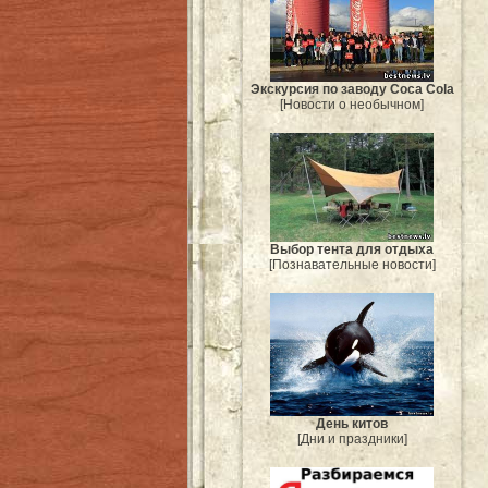
Экскурсия по заводу Coca Cola
[Новости о необычном]
Выбор тента для отдыха
[Познавательные новости]
День китов
[Дни и праздники]