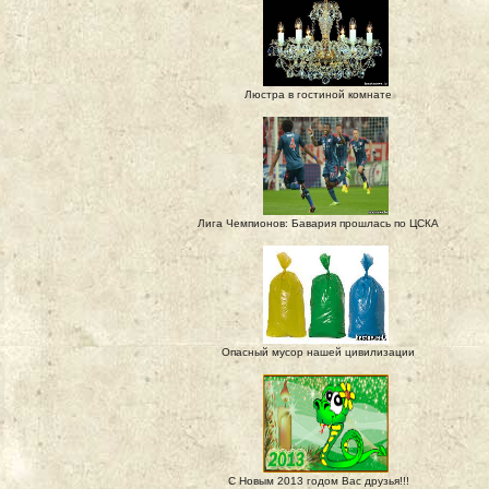
Люстра в гостиной комнате
Лига Чемпионов: Бавария прошлась по ЦСКА
Опасный мусор нашей цивилизации
С Новым 2013 годом Вас друзья!!!