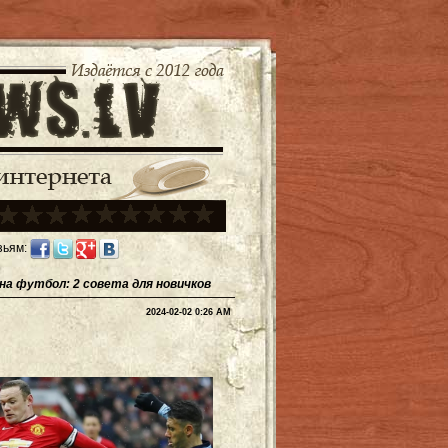
зьям:
на футбол: 2 совета для новичков
2024-02-02 0:26 AM