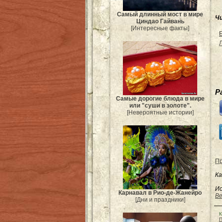
Самый длинный мост в мире
Ч
Циндао Гайвань
[Интересные факты]
Р
Самые дорогие блюда в мире
или "суши в золоте".
[Невероятные истории]
Пр
Ка
Ис
Карнавал в Рио-де-Жанейро
Be
[Дни и праздники]
К
П