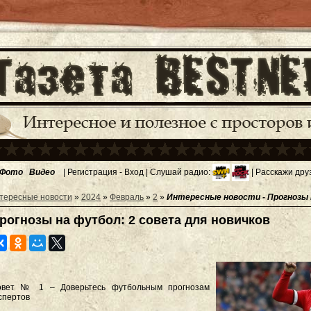
Фото
Видео
|
Регистрация
-
Вход
| Слушай радио:
| Расскажи дру
тересные новости
»
2024
»
Февраль
»
2
»
Интересные новости - Прогнозы 
рогнозы на футбол: 2 совета для новичков
овет № 1 – Доверьтесь футбольным прогнозам
спертов