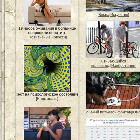
Весна
[
Искусство
]
19 часов ожидания в больнице
попросили оплатить
[Позитивные новости]
Сгибающийся
велосипед
[
Изобретения
]
Тест на психологиское состояние
[Надо знать]
Собачий питьевой фонтан
[
Юм