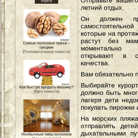
Отправьте вашег
летний отдых.
Он должен пр
самостоятельной 
которые на протя
растут без ма
Самые полезные орехи –
моментально 
грецкие
[Познавательные новости]
открывают в 
качества.
Вам обязательно 
Выбирайте курорт
Как быстро продать машину?
должно быть мног
[Авто новости]
лагеря дети недо
покупать пирожки 
На морских пляжа
отправлять дете
дыхательными пу
Необычные типы потолков