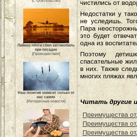
[Строительство]
чистились от водо
Недостатки у так
не уследишь. Тог
Пара неосторожны
это будет отвеча
одна из воспитате
Лайнер почти сбил автомобиль
при посадке
Поэтому детиш
[Происшествия]
спасательные жил
в них. Также сле
многих пляжах яв
Наш позитив зависит только от
нас самих
Читать другие 
[Интересные новости]
Преимущества от
Преимущества от
Преимущества от