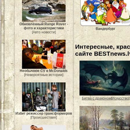
Обновлённый Range Rover -
фото и характеристики
Вандербург
[Авто новости]
Интересные, кра
сайте BESTnews.l
Необычное CV в McDonalds
[Невероятные истории]
Битва с драконом
[
Искусство
]
Избит режиссер трансформеров
[Происшествия]