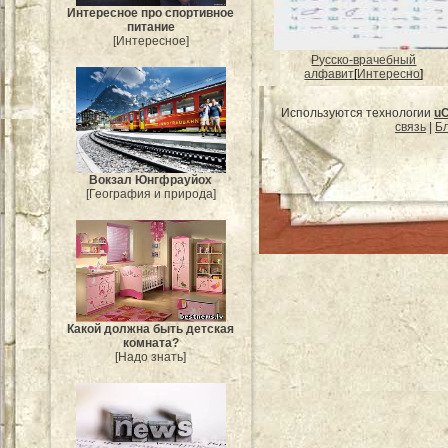
Интересное про спортивное
питание
[Интересное]
Русско-врачебный
алфавит
[
Интересно
]
Используются технологии
u
связь
|
Бл
Вокзал Юнгфрауйох
[География и природа]
Какой должна быть детская
комната?
[Надо знать]