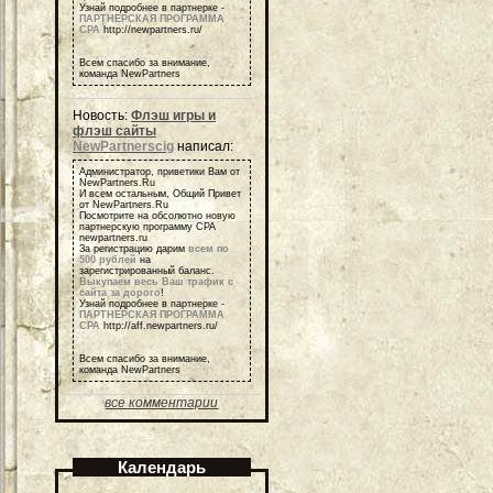
Узнай подробнее в партнерке -
ПАРТНЕРСКАЯ ПРОГРАММА
СРА
http://newpartners.ru/
Всем спасибо за внимание,
команда NewPartners
Новость:
Флэш игры и
флэш сайты
NewPartnerscig
написал:
Администратор, приветики Вам от
NewPartners.Ru
И всем остальным, Общий Привет
от NewPartners.Ru
Посмотрите на обсолютно новую
партнерскую программу СРА
newpartners.ru
За регистрацию дарим
всем по
500 рублей
на
зарегистрированный баланс.
Выкупаем весь Ваш трафик с
сайта за дорого
!
Узнай подробнее в партнерке -
ПАРТНЕРСКАЯ ПРОГРАММА
СРА
http://aff.newpartners.ru/
Всем спасибо за внимание,
команда NewPartners
все комментарии
Календарь