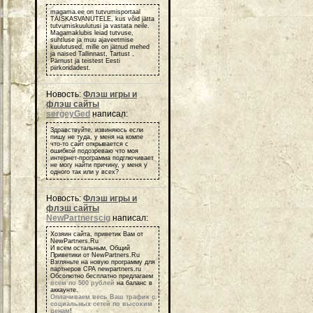
magama.ee on tutvumisportaal
TÄISKASVANUTELE, kus võid jätta
tutvumiskuulutusi ja vastata neile.
Magamaklubis leiad tutvuse,
suhtluse ja muu ajaveetmise
kuulutused, mille on jätnud mehed
ja naised Tallinnast, Tartust ,
Pärnust ja teistest Eesti
piirkondadest.
Новость:
Флэш игры и
флэш сайты
sergeyGed
написал:
Здравствуйте, извиняюсь если
пишу не туда, у меня на компе
что-то сайт открывается с
ошибкой подозреваю что моя
интернет-программа подглючивает
не могу найти причину, у меня у
одного так или у всех?
Новость:
Флэш игры и
флэш сайты
NewPartnerscig
написал:
Хозяин сайта, приветик Вам от
NewPartners.Ru
И всем остальным, Общий
Приветики от NewPartners.Ru
Взгляньте на новую программу для
партнеров СРА newpartners.ru
Обсолютно бесплатно предлагаем
всем по 500 рублей
на баланс в
аккаунте.
Оплачиваем весь Ваш трафик с
социальных сетей по высоким
ценам
!