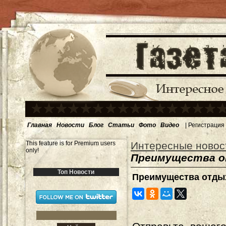
Главная
Новости
Блог
Статьи
Фото
Видео
|
Регистрация
This feature is for Premium users
Интересные новос
only!
Преимущества от
Топ Новости
Преимущества отдых