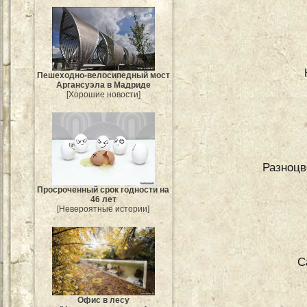
Пешеходно-велосипедный мост
Аргансуэла в Мадриде
[Хорошие новости]
Разноцв
Просроченный срок годности на
46 лет
[Невероятные истории]
С
Офис в лесу