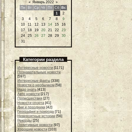
«
Январь 2022
»
Пн
Вт
Ср
Чт
Пт
Сб
Вс
1
2
3
4
5
6
7
8
9
10
11
12
13
14
15
16
17
18
19
20
21
22
23
24
25
26
27
28
29
30
31
Категории раздела
Интересные новости
[1171]
Познавательные новости
[597]
Интересные факты
[338]
Новости о необычном
[58]
Надо знать
[413]
Авто новости
[217]
Происшествия
[27]
Новости спорта
[41]
Дни и праздники
[42]
География и природа
[71]
Невероятные истории
[56]
Рекорды
[25]
Позитивные новости
[97]
Хорошие новости
[103]