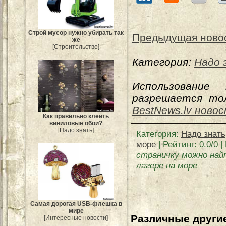
Строй мусор нужно убирать так
Предыдущая ново
же
[Строительство]
Категория:
Надо 
Использование
разрешается тол
BestNews.lv ново
Как правильно клеить
виниловые обои?
[Надо знать]
Категория
:
Надо знать
море
|
Рейтинг
:
0.0
/
0
|
страничку можно най
лагере на море
Самая дорогая USB-флешка в
мире
Различные другие
[Интересные новости]