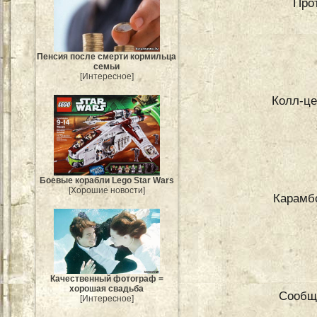
Про
Пенсия после смерти кормильца
семьи
[Интересное]
Колл-це
Боевые корабли Lego Star Wars
[Хорошие новости]
Карамбо
Качественный фотограф =
хорошая свадьба
Сообщ
[Интересное]