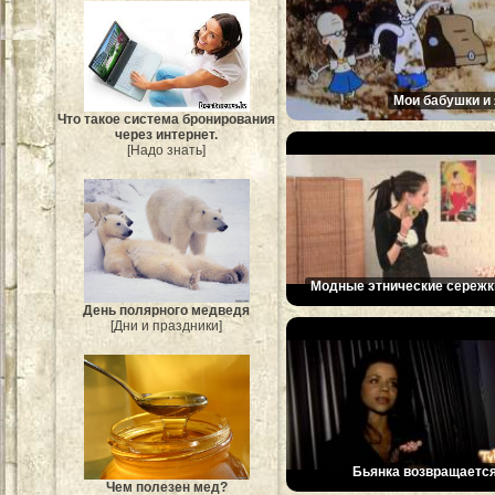
Мои бабушки и 
Что такое система бронирования
через интернет.
[Надо знать]
Модные этнические сережк
День полярного медведя
[Дни и праздники]
Бьянка возвращается
Чем полезен мед?