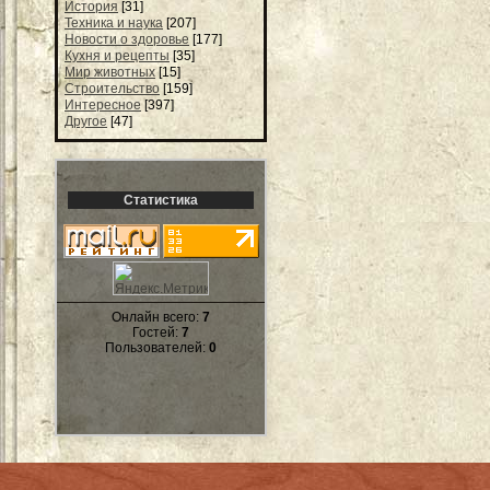
История
[31]
Техника и наука
[207]
Новости о здоровье
[177]
Кухня и рецепты
[35]
Мир животных
[15]
Строительство
[159]
Интересное
[397]
Другое
[47]
Статистика
Онлайн всего:
7
Гостей:
7
Пользователей:
0