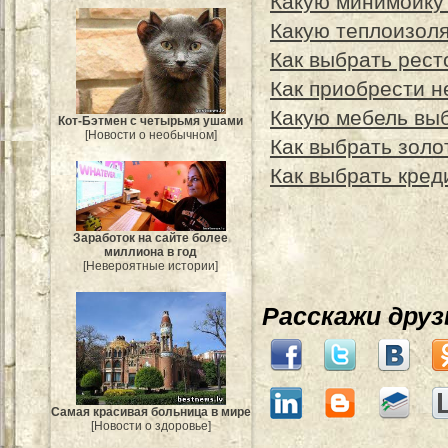
Какую минимойку
Какую теплоизол
Как выбрать рест
Как приобрести н
Какую мебель выб
Кот-Бэтмен с четырьмя ушами
[Новости о необычном]
Как выбрать золо
Как выбрать кред
Заработок на сайте более
миллиона в год
[Невероятные истории]
Расскажи дру
Самая красивая больница в мире
[Новости о здоровье]