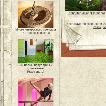
Гейрангер-фьорд
[
Природа
]
Используются технологии
u
связь
|
Бл
Много интересного про часы
[Интересные факты]
3 D полы - популярны и
долговечны.
[Надо знать]