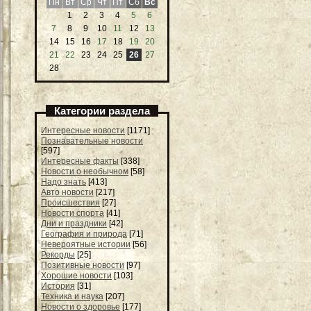
Пн
Вт
Ср
Чт
Пт
Сб
Вс
1
2
3
4
5
6
7
8
9
10
11
12
13
14
15
16
17
18
19
20
21
22
23
24
25
26
27
28
Категории раздела
Интересные новости
[1171]
Познавательные новости
[597]
Интересные факты
[338]
Новости о необычном
[58]
Надо знать
[413]
Авто новости
[217]
Происшествия
[27]
Новости спорта
[41]
Дни и праздники
[42]
География и природа
[71]
Невероятные истории
[56]
Рекорды
[25]
Позитивные новости
[97]
Хорошие новости
[103]
История
[31]
Техника и наука
[207]
Новости о здоровье
[177]