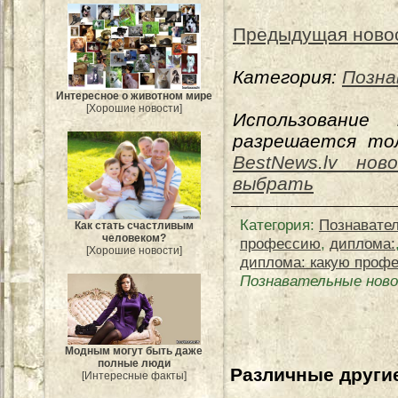
Предыдущая ново
Категория:
Позна
Интересное о животном мире
[Хорошие новости]
Использование
разрешается тол
BestNews.lv нов
выбрать
Категория
:
Познавате
Как стать счастливым
человеком?
профессию
,
диплома:
[Хорошие новости]
диплома: какую проф
Познавательные ново
Модным могут быть даже
полные люди
Различные другие
[Интересные факты]