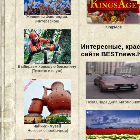
Женщины Финляндии.
[Интересное]
KingsAge
Интересные, кра
сайте BESTnews.l
Выбираем хорошую бензопилу
[Техника и наука]
Новая Лада джип
[
Автомобил
Чайник - музей
[Новости о необычном]