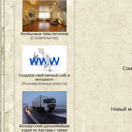
Необычные типы потолков
[Строительство]
Сом
Создаём свой личный сайт в
интернете
[Познавательные новости]
Новый ме
Белорусский дальнобойщик
ездил по Австрии с тремя