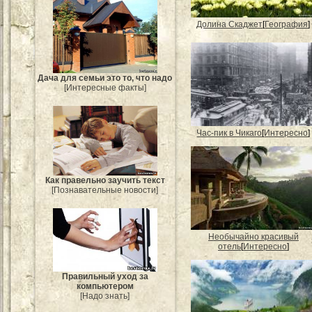
Долина Скаджет
[
География
]
Дача для семьи это то, что надо
[Интересные факты]
Час-пик в Чикаго
[
Интересно
]
Как правельно заучить текст
[Познавательные новости]
Необычайно красивый
отель
[
Интересно
]
Правильный уход за
компьютером
[Надо знать]