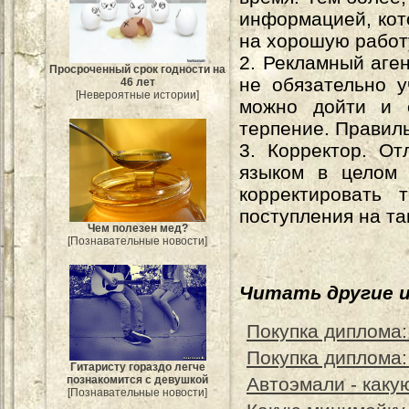
информацией, кото
на хорошую работ
2. Рекламный аге
Просроченный срок годности на
не обязательно у
46 лет
[Невероятные истории]
можно дойти и с
терпение. Правил
3. Корректор. От
языком в целом 
корректировать 
поступления на т
Чем полезен мед?
[Познавательные новости]
Читать другие 
Покупка диплома
Покупка диплома
Гитаристу гораздо легче
познакомится с девушкой
Автоэмали - каку
[Познавательные новости]