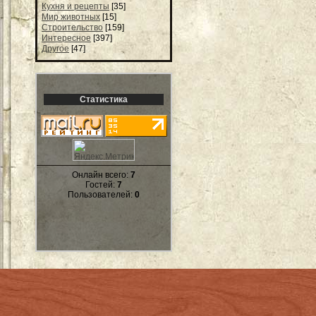
Кухня и рецепты
[35]
Мир животных
[15]
Строительство
[159]
Интересное
[397]
Другое
[47]
Статистика
Онлайн всего:
7
Гостей:
7
Пользователей:
0