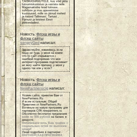
TÄISKASVANUTELE, kus võid jätta
tutvumiskuulutusi ja vastata neile.
Magamaklubis leiad tutvuse,
suhtluse ja muu ajaveetmise
kuulutused, mille on jätnud mehed
ja naised Tallinnast, Tartust ,
Pärnust ja teistest Eesti
piirkondadest.
Новость:
Флэш игры и
флэш сайты
sergeyGed
написал:
Здравствуйте, извиняюсь если
пишу не туда, у меня на компе
что-то сайт открывается с
ошибкой подозреваю что моя
интернет-программа подглючивает
не могу найти причину, у меня у
одного так или у всех?
Новость:
Флэш игры и
флэш сайты
NewPartnerscig
написал:
Хозяин сайта, приветик Вам от
NewPartners.Ru
И всем остальным, Общий
Приветики от NewPartners.Ru
Взгляньте на новую программу для
партнеров СРА newpartners.ru
Обсолютно бесплатно предлагаем
всем по 500 рублей
на баланс в
аккаунте.
Оплачиваем весь Ваш трафик с
социальных сетей по высоким
ценам
!
Узнай подробнее в партнерке -
ПАРТНЕРСКАЯ ПРОГРАММА