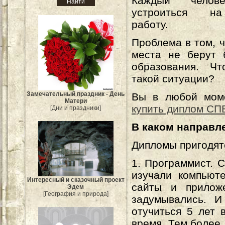
Каждый челов
устроиться н
работу.
Проблема в том, ч
места не берут 
образования. Ч
такой ситуации?
Замечательный праздник - День
Вы в любой мом
Матери
купить диплом СП
[Дни и праздники]
В каком направл
Дипломы пригодят
1. Программист. 
изучали компьют
Интересный и сказочный проект
сайты и прилож
Эдем
[География и природа]
задумывались. И
отучиться 5 лет 
время. Тем более,