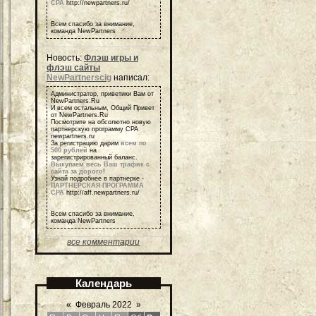
СРА
http://newpartners.ru/
Всем спасибо за внимание,
команда NewPartners
Новость:
Флэш игры и
флэш сайты
NewPartnerscig
написал:
Администратор, приветики Вам от
NewPartners.Ru
И всем остальным, Общий Привет
от NewPartners.Ru
Посмотрите на обсолютно новую
партнерскую программу СРА
newpartners.ru
За регистрацию дарим
всем по
500 рублей
на
зарегистрированный баланс.
Выкупаем весь Ваш трафик с
сайта за дорого
!
Узнай подробнее в партнерке -
ПАРТНЕРСКАЯ ПРОГРАММА
СРА
http://aff.newpartners.ru/
Всем спасибо за внимание,
команда NewPartners
все комментарии
Календарь
«
Февраль 2022
»