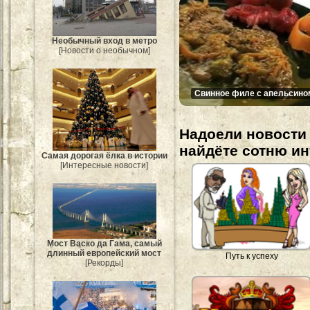
Необычный вход в метро
[Новости о необычном]
Свинное филе с апельсино
Надоели новости 
найдёте сотню и
Самая дорогая ёлка в истории
[Интересные новости]
Мост Васко да Гама, самый
длинный европейский мост
Путь к успеху
[Рекорды]