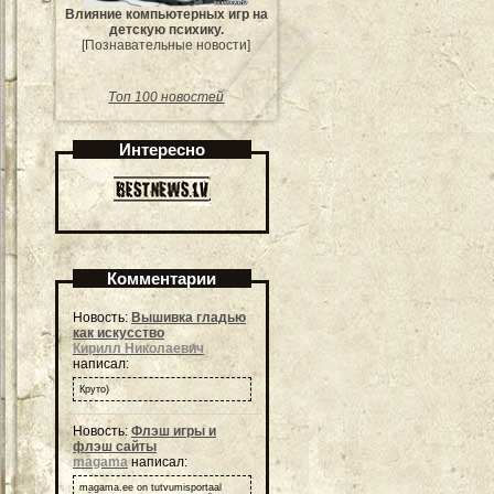
Влияние компьютерных игр на
детскую психику.
[Познавательные новости]
Топ 100 новостей
Интересно
Комментарии
Новость:
Вышивка гладью
как искусство
Кирилл Николаевич
написал:
Круто)
Новость:
Флэш игры и
флэш сайты
magama
написал:
magama.ee on tutvumisportaal