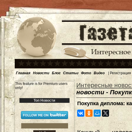
Главная
Новости
Блог
Статьи
Фото
Видео
|
Регистрация
This feature is for Premium users
Интересные новос
only!
новости - Покуп
Топ Новости
Покупка диплома: к