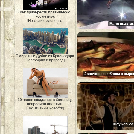
Как приобрести правильную
косметику.
[Новости о здоровье]
Мало практик
Эмираты и Дубаи из Краснодара
[География и природа]
Запеченные яблоки с сыро
19 часов ожидания в больнице
попросили оплатить
[Позитивные новости]
Шоу ковбое