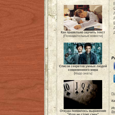
Как правельно заучить текст
[Познавательные новости]
Р
Список секретов умных людей
современного мира
[Надо знать]
Пр
Ка
Ис
Откуда появилось выражение
Be
"Игра не стоит свеч"