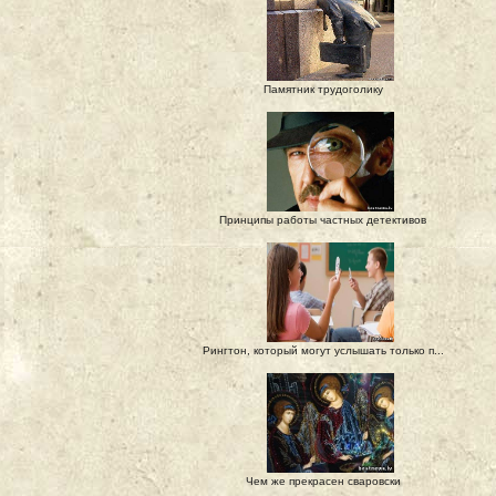
Памятник трудоголику
Принципы работы частных детективов
Рингтон, который могут услышать только п...
Чем же прекрасен сваровски