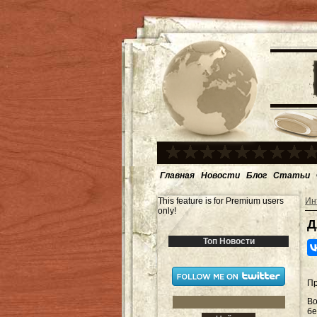
Главная
Новости
Блог
Статьи
This feature is for Premium users
Ин
only!
Д
Топ Новости
Пр
Во
б