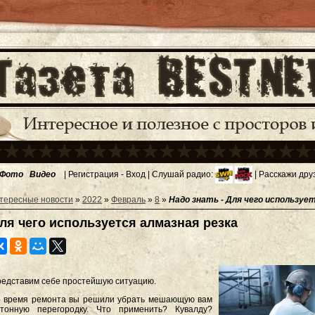
Фото
Видео
|
Регистрация
-
Вход
| Слушай радио:
| Расскажи дру
тересные новости
»
2022
»
Февраль
»
8
»
Надо знать - Для чего используе
ля чего используется алмазная резка
едставим себе простейшую ситуацию.
 время ремонта вы решили убрать мешающую вам
етонную перегородку. Что применить? Кувалду?