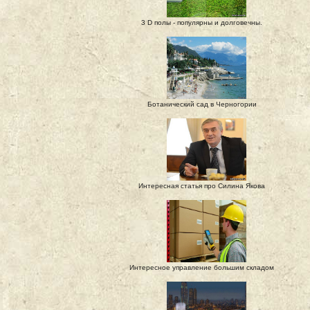
3 D полы - популярны и долговечны.
Ботанический сад в Черногории
Интересная статья про Силина Якова
Интересное управление большим складом