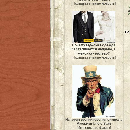
[Познавательные новости]
К
и
р
Ра
Почему мужская одежда
застегивается направо, а
женская - налево?
[Познавательные новости]
История возникновения символа
Америки Uncle Sam
[Интересные факты]