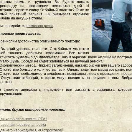
лишком громко и трудоемко. Вы будете ломать
ерегородку на протяжении нескольких дней. И
верняка сорвете спину. Отбойный молоток? Тоже не
амый приятный вариант. Он оказывает огромное
ияние на несущие стены.
м понадобится
алмазная резка
.
сновные преимущества
речислим достоинства описываемого подхода:
 Высокий уровень точности. С отбойным молотком
акой точности добиться невозможно. Все можно
ссчитать буквально до миллиметра. Таким образом, ваше жилище не пострад
 Мало шума. Соседи не будут жаловаться на шумный ремонт.
 Экологический метод. Никаких загрязнений, никаких рисков для вашего здоров
 Отсутствие большого количества пыли. Однако защитная маска все равно пон
 Отсутствие необходимости шлифовать поверхность после проведения процед
 Отсутствие вибраций, которые могут повлиять на несущие стены. Вибр
лотков.
ы сможете арендовать инструмент или заказать специалиста, котор
борудованием.
итать другие интересные новости:
Для чего используется IPTV?
Лазерная, фрезерная резка
Для чего необходимо СРО строителей