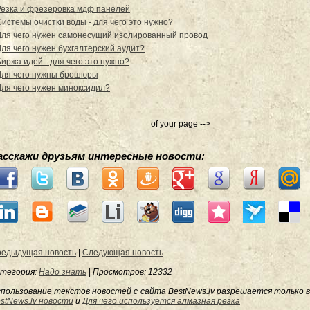
Резка и фрезеровка мдф панелей
Системы очистки воды - для чего это нужно?
Для чего нужен самонесущий изолированный провод
Для чего нужен бухгалтерский аудит?
Биржа идей - для чего это нужно?
Для чего нужны брошюры
Для чего нужен миноксидил?
of your page -->
асскажи друзьям интересные новости:
едыдущая новость
|
Следующая новость
тегория:
Надо знать
|
Просмотров
: 12332
пользование текстов новостей с сайта BestNews.lv разрешается только в
stNews.lv новости
и
Для чего используется алмазная резка