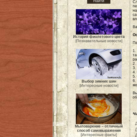
С
п
на
с
вл
Ва
О
История фиолетового цвета
[Познавательные новости]
Пе
1.
т
ра
2.
3.
4.
5.
6.
Выбор зимних шин
мо
[Интересные новости]
В
о
Ч
Мыловарение – отличный
способ самовыражения
[Интересные факты]