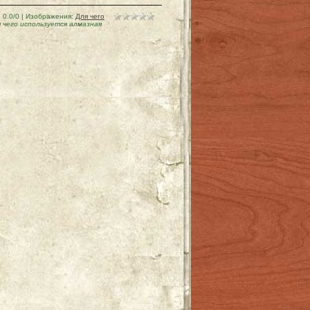
:
0.0
/
0
| Изображения:
Для чего
 чего используется алмазная