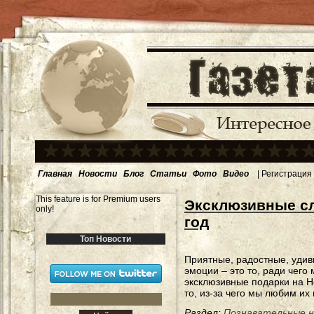
Главная
Новости
Блог
Статьи
Фото
Видео
|
Регистрация
This feature is for Premium users
Эксклюзивные сл
only!
год
Топ Новости
Приятные, радостные, уди
эмоции – это то, ради чего
эксклюзивные подарки на Н
то, из-за чего мы любим их 
Раздел:
Познавательные 