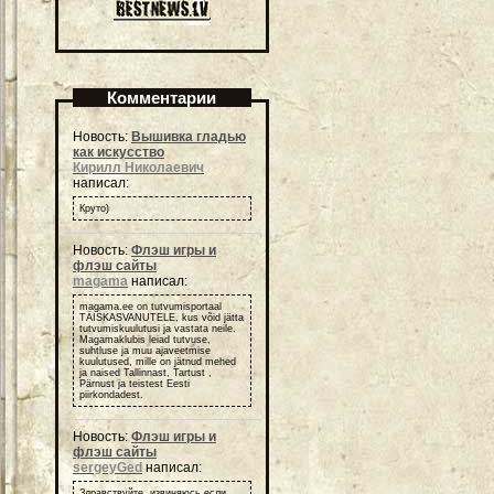
Комментарии
Новость:
Вышивка гладью
как искусство
Кирилл Николаевич
написал:
Круто)
Новость:
Флэш игры и
флэш сайты
magama
написал:
magama.ee on tutvumisportaal
TÄISKASVANUTELE, kus võid jätta
tutvumiskuulutusi ja vastata neile.
Magamaklubis leiad tutvuse,
suhtluse ja muu ajaveetmise
kuulutused, mille on jätnud mehed
ja naised Tallinnast, Tartust ,
Pärnust ja teistest Eesti
piirkondadest.
Новость:
Флэш игры и
флэш сайты
sergeyGed
написал:
Здравствуйте, извиняюсь если