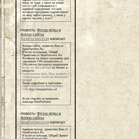
пишу не туда, у меня на компе
что-то сайт открывается с
ошибкой подозреваю что моя
интернет-программа подглючивает
не могу найти причину, у меня у
одного так или у всех?
Новость:
Флэш игры и
флэш сайты
NewPartnerscig
написал:
Хозяин сайта, приветик Вам от
NewPartners.Ru
И всем остальным, Общий
Приветики от NewPartners.Ru
Взгляньте на новую программу для
партнеров СРА newpartners.ru
Обсолютно бесплатно предлагаем
всем по 500 рублей
на баланс в
аккаунте.
Оплачиваем весь Ваш трафик с
социальных сетей по высоким
ценам
!
Узнай подробнее в партнерке -
ПАРТНЕРСКАЯ ПРОГРАММА
СРА
http://newpartners.ru/
Всем спасибо за внимание,
команда NewPartners
Новость:
Флэш игры и
флэш сайты
NewPartnerscig
написал:
Администратор, приветики Вам от
NewPartners.Ru
И всем остальным, Общий Привет
от NewPartners.Ru