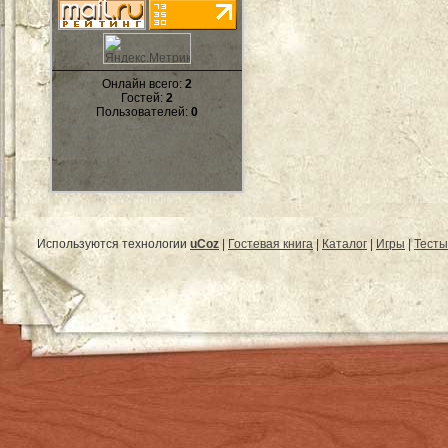
Онлайн всего:
2
Гостей:
2
Пользователей:
0
Используются технологии
uCoz
|
Гостевая книга
|
Каталог
|
Игры
|
Тесты