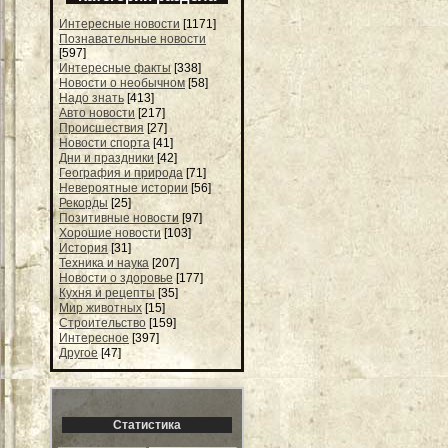
Интересные новости
[1171]
Познавательные новости
[597]
Интересные факты
[338]
Новости о необычном
[58]
Надо знать
[413]
Авто новости
[217]
Происшествия
[27]
Новости спорта
[41]
Дни и праздники
[42]
География и природа
[71]
Невероятные истории
[56]
Рекорды
[25]
Позитивные новости
[97]
Хорошие новости
[103]
История
[31]
Техника и наука
[207]
Новости о здоровье
[177]
Кухня и рецепты
[35]
Мир животных
[15]
Строительство
[159]
Интересное
[397]
Другое
[47]
Статистика