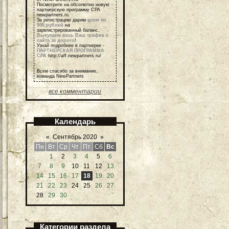
Посмотрите на обсолютно новую
партнерскую программу СРА
newpartners.ru
За регистрацию дарим
всем по
500 рублей
на
зарегистрированный баланс.
Выкупаем весь Ваш трафик с
сайта за дорого
!
Узнай подробнее в партнерке -
ПАРТНЕРСКАЯ ПРОГРАММА
СРА
http://aff.newpartners.ru/
Всем спасибо за внимание,
команда NewPartners
все комментарии
Календарь
«
Сентябрь 2020
»
Пн
Вт
Ср
Чт
Пт
Сб
Вс
1
2
3
4
5
6
7
8
9
10
11
12
13
14
15
16
17
18
19
20
21
22
23
24
25
26
27
28
29
30
Категории раздела