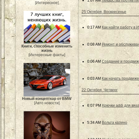
1:07 AM
Лекарства против п
[Интересное]
25 Октября, Воскресенье
0:17 AM
Как найти работу в 
0:08 AM
Ремонт и обслуживан
Книги, способные изменить
жизнь
[Интересные факты]
0:06 AM
Создание и продвиж
0:03 AM
Как начать продвиж
22 Октября, Четверг
Новый концепткар от BMW
[Авто новости]
6:07 PM
Крючки addi для вяз
5:34 AM
Вольта казино