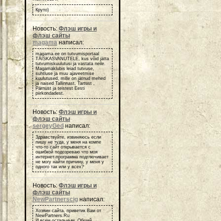
Круто)
Новость:
Флэш игры и
флэш сайты
magama
написал:
magama.ee on tutvumisportaal
TÄISKASVANUTELE, kus võid jätta
tutvumiskuulutusi ja vastata neile.
Magamaklubis leiad tutvuse,
suhtluse ja muu ajaveetmise
kuulutused, mille on jätnud mehed
ja naised Tallinnast, Tartust ,
Pärnust ja teistest Eesti
piirkondadest.
Новость:
Флэш игры и
флэш сайты
sergeyGed
написал:
Здравствуйте, извиняюсь если
пишу не туда, у меня на компе
что-то сайт открывается с
ошибкой подозреваю что моя
интернет-программа подглючивает
не могу найти причину, у меня у
одного так или у всех?
Новость:
Флэш игры и
флэш сайты
NewPartnerscig
написал:
Хозяин сайта, приветик Вам от
NewPartners.Ru
И всем остальным, Общий