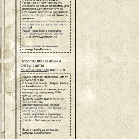
Приветики от NewPartners.Ru
Взгляньте на новую программу для
партнеров СРА newpartners.ru
Обсолютно бесплатно предлагаем
всем по 500 рублей
на баланс в
аккаунте.
Оплачиваем весь Ваш трафик с
социальных сетей по высоким
ценам
!
Узнай подробнее в партнерке -
ПАРТНЕРСКАЯ ПРОГРАММА
СРА
http://newpartners.ru/
Всем спасибо за внимание,
команда NewPartners
Новость:
Флэш игры и
флэш сайты
NewPartnerscig
написал:
Администратор, приветики Вам от
NewPartners.Ru
И всем остальным, Общий Привет
от NewPartners.Ru
Посмотрите на обсолютно новую
партнерскую программу СРА
newpartners.ru
За регистрацию дарим
всем по
500 рублей
на
зарегистрированный баланс.
Выкупаем весь Ваш трафик с
сайта за дорого
!
Узнай подробнее в партнерке -
ПАРТНЕРСКАЯ ПРОГРАММА
СРА
http://aff.newpartners.ru/
Всем спасибо за внимание,
команда NewPartners