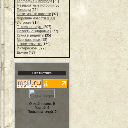
География и природа
[71]
Невероятные истории
[56]
Рекорды
[25]
Позитивные новости
[97]
Хорошие новости
[103]
История
[31]
Техника и наука
[207]
Новости о здоровье
[177]
Кухня и рецепты
[35]
Мир животных
[15]
Строительство
[159]
Интересное
[397]
Другое
[47]
Статистика
Онлайн всего:
9
Гостей:
9
Пользователей:
0