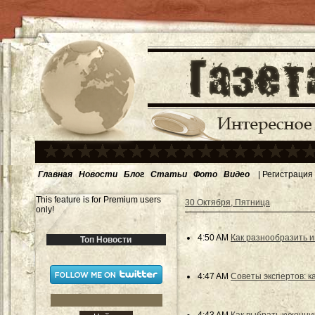
Главная
Новости
Блог
Статьи
Фото
Видео
|
Регистрация
This feature is for Premium users
30 Октября, Пятница
only!
4:50 AM
Как разнообразить 
Топ Новости
4:47 AM
Советы экспертов: к