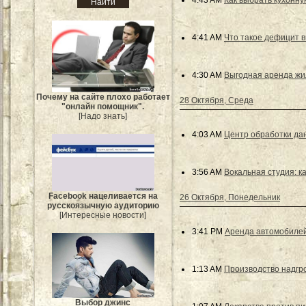
4:43 AM
Как выбрать кухонн
4:41 AM
Что такое дефицит 
4:30 AM
Выгодная аренда жи
Почему на сайте плохо работает
28 Октября, Среда
"онлайн помощник".
[Надо знать]
4:03 AM
Центр обработки дан
3:56 AM
Вокальная студия: ка
Facebook нацеливается на
26 Октября, Понедельник
русскоязычную аудиторию
[Интересные новости]
3:41 PM
Аренда автомобилей
1:13 AM
Производство надгр
Выбор джинс