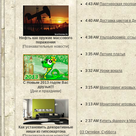
4:43 AM
Партнерская програ
4:40 AM
Доставка цветов в Д
4:38 AM
Ультраформер: отз
Нефть как оружие массового
поражения
[Познавательные новости]
3:35 AM
Летние платья
3:32 AM
Уроки вокала
С Новым 2013 годом Вас
друзья!!!
3:15 AM
Мониторинг игровых
[Дни и праздники]
3:13 AM
Мониторинг игровых
2:37 AM
Купить фанеру в Мо
Как установить декоративные
ниши из гипсокартона
03 Октября, Суббота
[Познавательные новости]