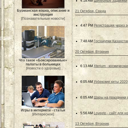
4:18 AM
Шиберные задвижки
Бурманская кошка, описание и
21 Октября, Среда
инструкция
[Познавательные новости]
4:47 PM
Регистрация через з
7:48 AM
Госзакупки Казахста
20 Октября, Вторник
Что такое «Боксированные»
палаты в больницах
6:13 AM
Xterium - космическа
[Новости о здоровье]
6:05 AM
Узбекские хиты 2020
6:05 AM
Шары на праздники 
Игры в интернете - статья
5:56 AM
Loveeto - сайт для н
[Интересное]
13 Октября, Вторник