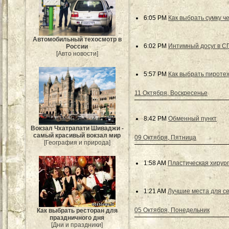
6:05 PM
Как выбрать сумку ч
Автомобильный техосмотр в
6:02 PM
Интимный досуг в С
России
[Авто новости]
5:57 PM
Как выбрать пироте
11 Октября, Воскресенье
8:42 PM
Обменный пункт
Вокзал Чхатрапати Шиваджи -
самый красивый вокзал мир
09 Октября, Пятница
[География и природа]
1:58 AM
Пластическая хирур
1:21 AM
Лучшие места для с
05 Октября, Понедельник
Как выбрать ресторан для
праздничного дня
[Дни и праздники]