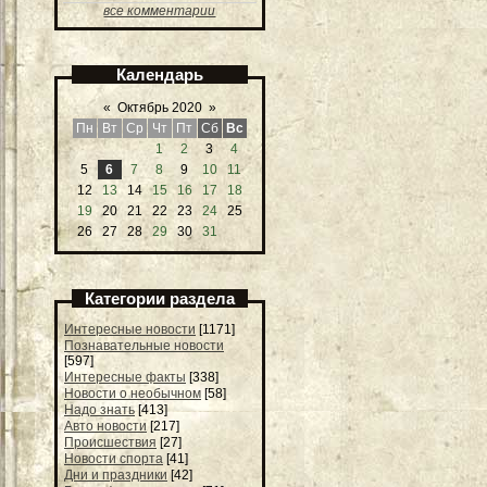
все комментарии
Календарь
«
Октябрь 2020
»
Пн
Вт
Ср
Чт
Пт
Сб
Вс
1
2
3
4
5
6
7
8
9
10
11
12
13
14
15
16
17
18
19
20
21
22
23
24
25
26
27
28
29
30
31
Категории раздела
Интересные новости
[1171]
Познавательные новости
[597]
Интересные факты
[338]
Новости о необычном
[58]
Надо знать
[413]
Авто новости
[217]
Происшествия
[27]
Новости спорта
[41]
Дни и праздники
[42]