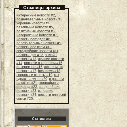
Страницы архива
интересные новости #2
,
познавательные новости #3
,
хорошие новости #4
,
различные новости #5
,
позитивные новости #6
,
невероятные новости #7
,
новости рекордов #8
,
положительные новости #9
,
новости обо всём #10
,
сегодняйшие новости #11
,
новости дня #12
,
онлайн
новости #13
,
лучшие новости
#14
,
новости о хорошем #15
,
интересное #16
,
авто и мото
новости #17
,
best news #18
,
вопросы и ответы #19
,
как
сделать лучше #20
,
о разном
на свете #21
,
география и
природа #22
,
сегодняйшие
новости #23
,
вечерние
новости #24
,
новости для всей
семьи #25
.
Статистика