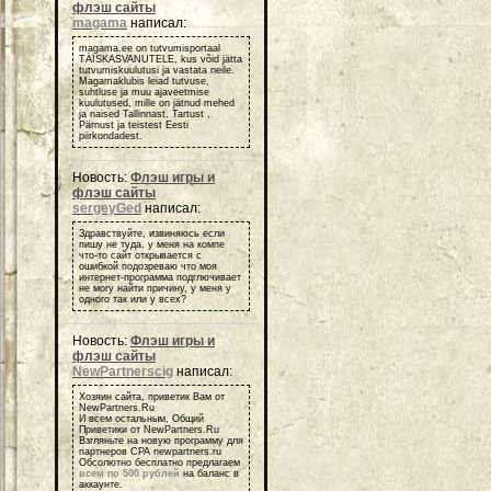
флэш сайты
magama
написал:
magama.ee on tutvumisportaal
TÄISKASVANUTELE, kus võid jätta
tutvumiskuulutusi ja vastata neile.
Magamaklubis leiad tutvuse,
suhtluse ja muu ajaveetmise
kuulutused, mille on jätnud mehed
ja naised Tallinnast, Tartust ,
Pärnust ja teistest Eesti
piirkondadest.
Новость:
Флэш игры и
флэш сайты
sergeyGed
написал:
Здравствуйте, извиняюсь если
пишу не туда, у меня на компе
что-то сайт открывается с
ошибкой подозреваю что моя
интернет-программа подглючивает
не могу найти причину, у меня у
одного так или у всех?
Новость:
Флэш игры и
флэш сайты
NewPartnerscig
написал:
Хозяин сайта, приветик Вам от
NewPartners.Ru
И всем остальным, Общий
Приветики от NewPartners.Ru
Взгляньте на новую программу для
партнеров СРА newpartners.ru
Обсолютно бесплатно предлагаем
всем по 500 рублей
на баланс в
аккаунте.