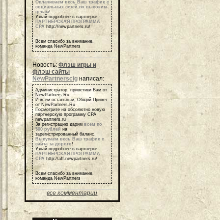
Оплачиваем весь Ваш трафик с
социальных сетей по высоким
ценам
!
Узнай подробнее в партнерке -
ПАРТНЕРСКАЯ ПРОГРАММА
СРА
http://newpartners.ru/
Всем спасибо за внимание,
команда NewPartners
Новость:
Флэш игры и
флэш сайты
NewPartnerscig
написал:
Администратор, приветики Вам от
NewPartners.Ru
И всем остальным, Общий Привет
от NewPartners.Ru
Посмотрите на обсолютно новую
партнерскую программу СРА
newpartners.ru
За регистрацию дарим
всем по
500 рублей
на
зарегистрированный баланс.
Выкупаем весь Ваш трафик с
сайта за дорого
!
Узнай подробнее в партнерке -
ПАРТНЕРСКАЯ ПРОГРАММА
СРА
http://aff.newpartners.ru/
Всем спасибо за внимание,
команда NewPartners
все комментарии