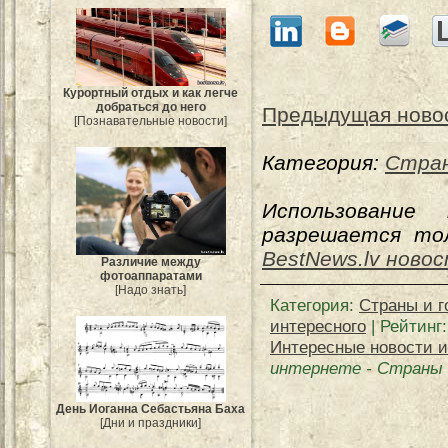
Курортный отдых и как легче
добраться до него
Предыдущая ново
[Познавательные новости]
Категория:
Стран
Использование
разрешается тол
BestNews.lv ново
Различие между
фотоаппаратами
[Надо знать]
Категория
:
Страны и г
интересного
|
Рейтинг
Интересные новости и
интернете
-
Страны 
День Иоганна Себастьяна Баха
[Дни и праздники]