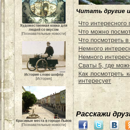
Читать другие 
Что интересного 
Художественная ковка для
людей со вкусом
Что можно посмо
[Познавательные новости]
Что посмотреть в
Немного интересн
Немного интересн
Сваты 5, где мож
Как посмотреть 
История слово шофёр
[История]
интересует
Расскажи дру
Красивые места в городе Львов
[Познавательные новости]