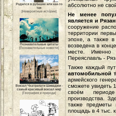
абсолютно не свой
Родился в рубашке или как-то
так
[Невероятные истории]
Не менее попу
является и Ряза
сооружение распо
территории перв
эпохе, а также в
возведена в конц
Познавательные цитаты
[Познавательные новости]
месте. Именно
Переяславль - Ря
Также каждый пу
автомобильной т
армейского генер
сможете увидеть 1
Вокзал Чхатрапати Шиваджи -
самый красивый вокзал мир
своём периоде
[География и природа]
производства. Зд
также предметы 
площадь в 4 тыс. 