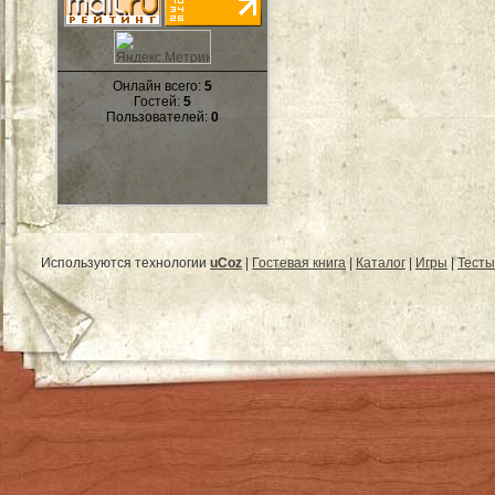
Онлайн всего:
5
Гостей:
5
Пользователей:
0
Используются технологии
uCoz
|
Гостевая книга
|
Каталог
|
Игры
|
Тесты