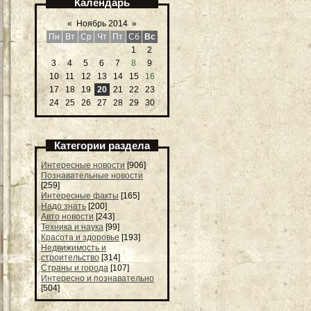
Календарь
«
Ноябрь 2014
»
Пн
Вт
Ср
Чт
Пт
Сб
Вс
1
2
3
4
5
6
7
8
9
10
11
12
13
14
15
16
17
18
19
20
21
22
23
24
25
26
27
28
29
30
Категории раздела
Интересные новости
[906]
Познавательные новости
[259]
Интересные факты
[165]
Надо знать
[200]
Авто новости
[243]
Техника и наука
[99]
Красота и здоровье
[193]
Недвижимость и
строительство
[314]
Страны и города
[107]
Интересно и познавательно
[504]