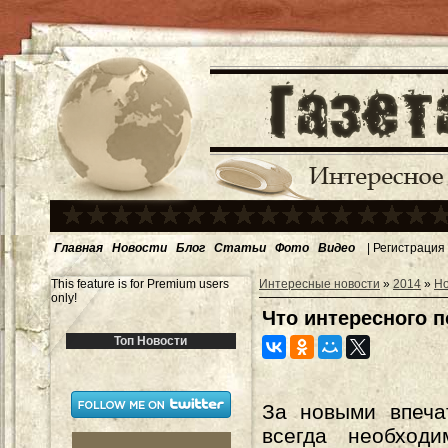
Главная
Новости
Блог
Статьи
Фото
Видео
|
Регистрация
This feature is for Premium users
Интересные новости
»
2014
»
Н
only!
Что интересного п
Топ Новости
За новыми впеча
всегда необход