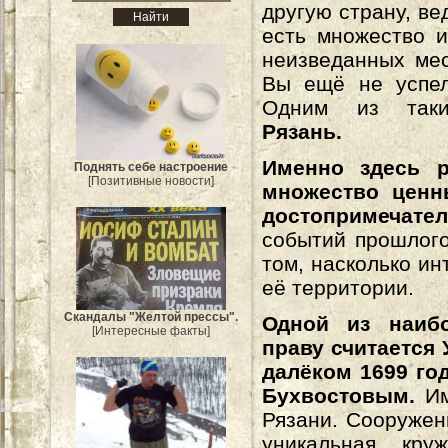
другую страну, ве
есть множество 
неизведанных мес
Вы ещё не успел
Одним из таки
Рязань.
Именно здесь р
Поднять себе настроение
[Позитивные новости]
множество ценн
достопримечател
событий прошлого
том, насколько и
её территории.
Скандалы "Желтой прессы".
Одной из наибо
[Интересные факты]
праву считается
далёком 1699 го
Бухвостовым.
И
Рязани. Сооружен
уникальная кру