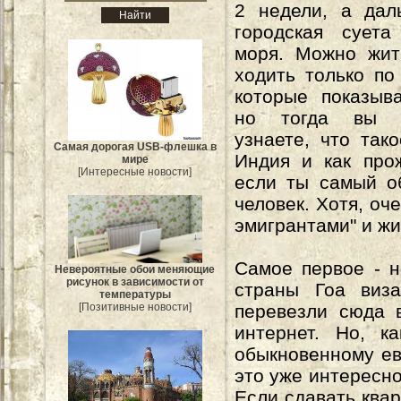
2 недели, а дал
городская суета
моря. Можно жит
ходить только по
которые показыв
но тогда вы 
узнаете, что так
Самая дорогая USB-флешка в
Индия и как про
мире
[Интересные новости]
если ты самый о
человек. Хотя, оч
эмигрантами" и жи
Самое первое - н
Невероятные обои меняющие
рисунок в зависимости от
страны Гоа виза
температуры
перевезли сюда 
[Позитивные новости]
интернет. Но, 
обыкновенному ев
это уже интересно
Если сдавать квар