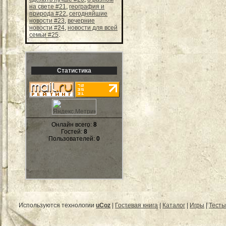
на свете #21
,
география и
природа #22
,
сегодняйшие
новости #23
,
вечерние
новости #24
,
новости для всей
семьи #25
.
Статистика
Онлайн всего:
8
Гостей:
8
Пользователей:
0
Используются технологии
uCoz
|
Гостевая книга
|
Каталог
|
Игры
|
Тесты