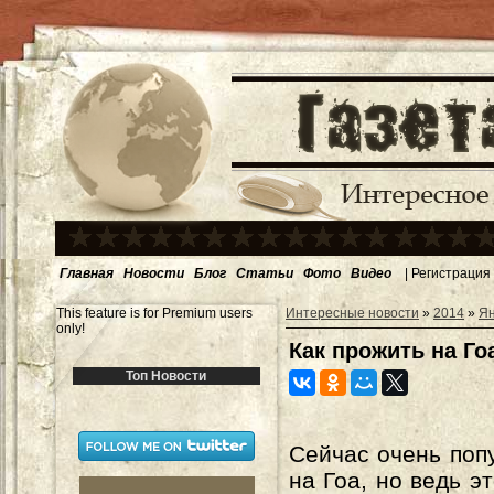
Главная
Новости
Блог
Статьи
Фото
Видео
|
Регистрация
This feature is for Premium users
Интересные новости
»
2014
»
Ян
only!
Как прожить на Го
Топ Новости
Сейчас очень поп
на Гоа, но ведь эт