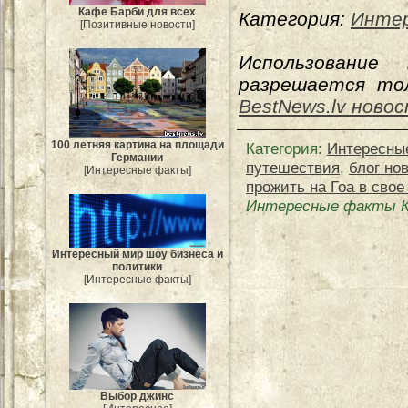
Кафе Барби для всех
Категория:
Инте
[Позитивные новости]
Использование
разрешается тол
BestNews.lv ново
100 летняя картина на площади
Категория
:
Интересны
Германии
путешествия
,
блог но
[Интересные факты]
прожить на Гоа в свое
Интересные факты Ка
Интересный мир шоу бизнеса и
политики
[Интересные факты]
Выбор джинс