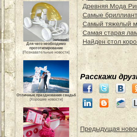
Древняя Мода Ри
Самые бриллиант
Самый тяжелый м
Самая старая ла
Найден стол коро
Для чего необходимо
прототипирование
[Познавательные новости]
Расскажи дру
Отличные празднования свадьб
[Хорошие новости]
Предыдущая ново