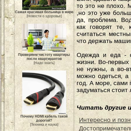
то это не плохо. 
,но это уже больш
Самая красивая больница в мире
[Новости о здоровье]
да, проблема. Во
как говорят те,
считаться местны
что держать маши
Одежда и еда - 
Проверяем чистоту квартиры
после квартирантов
жизни. Во-первых
[Надо знать]
не нужны, а во-в
можно одеться, а 
год. А море, сами
задуматься стоит л
Читать другие 
Почему HDMI кабель такой
Интересно и позн
дорогой?
[Техника и наука]
Достопримечател