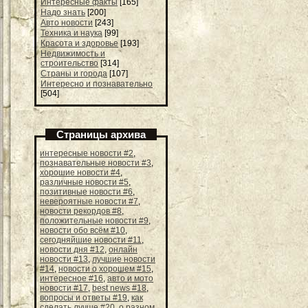
Интересные факты
[165]
Надо знать
[200]
Авто новости
[243]
Техника и наука
[99]
Красота и здоровье
[193]
Недвижимость и
строительство
[314]
Страны и города
[107]
Интересно и познавательно
[504]
Страницы архива
интересные новости #2
,
познавательные новости #3
,
хорошие новости #4
,
различные новости #5
,
позитивные новости #6
,
невероятные новости #7
,
новости рекордов #8
,
положительные новости #9
,
новости обо всём #10
,
сегодняйшие новости #11
,
новости дня #12
,
онлайн
новости #13
,
лучшие новости
#14
,
новости о хорошем #15
,
интересное #16
,
авто и мото
новости #17
,
best news #18
,
вопросы и ответы #19
,
как
сделать лучше #20
,
о разном