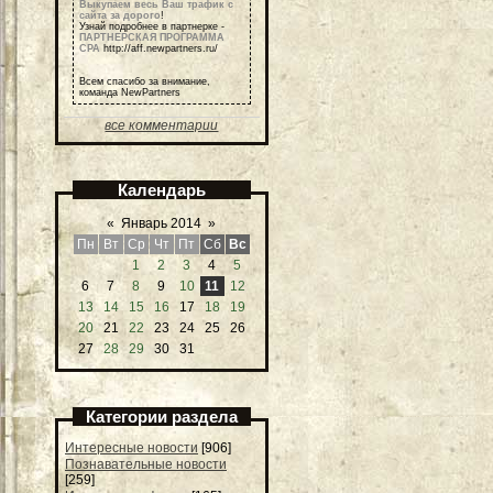
Выкупаем весь Ваш трафик с
сайта за дорого
!
Узнай подробнее в партнерке -
ПАРТНЕРСКАЯ ПРОГРАММА
СРА
http://aff.newpartners.ru/
Всем спасибо за внимание,
команда NewPartners
все комментарии
Календарь
«
Январь 2014
»
Пн
Вт
Ср
Чт
Пт
Сб
Вс
1
2
3
4
5
6
7
8
9
10
11
12
13
14
15
16
17
18
19
20
21
22
23
24
25
26
27
28
29
30
31
Категории раздела
Интересные новости
[906]
Познавательные новости
[259]