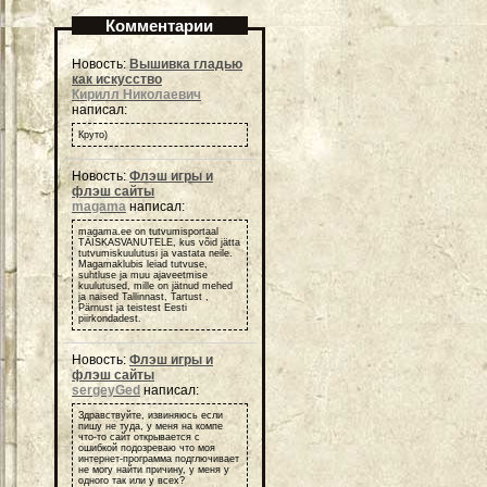
Комментарии
Новость:
Вышивка гладью
как искусство
Кирилл Николаевич
написал:
Круто)
Новость:
Флэш игры и
флэш сайты
magama
написал:
magama.ee on tutvumisportaal
TÄISKASVANUTELE, kus võid jätta
tutvumiskuulutusi ja vastata neile.
Magamaklubis leiad tutvuse,
suhtluse ja muu ajaveetmise
kuulutused, mille on jätnud mehed
ja naised Tallinnast, Tartust ,
Pärnust ja teistest Eesti
piirkondadest.
Новость:
Флэш игры и
флэш сайты
sergeyGed
написал:
Здравствуйте, извиняюсь если
пишу не туда, у меня на компе
что-то сайт открывается с
ошибкой подозреваю что моя
интернет-программа подглючивает
не могу найти причину, у меня у
одного так или у всех?