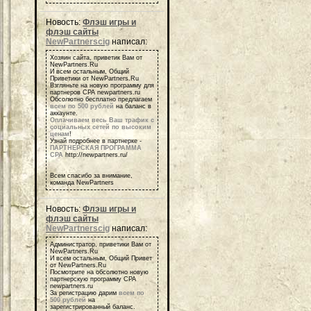
Новость:
Флэш игры и
флэш сайты
NewPartnerscig
написал:
Хозяин сайта, приветик Вам от
NewPartners.Ru
И всем остальным, Общий
Приветики от NewPartners.Ru
Взгляньте на новую программу для
партнеров СРА newpartners.ru
Обсолютно бесплатно предлагаем
всем по 500 рублей
на баланс в
аккаунте.
Оплачиваем весь Ваш трафик с
социальных сетей по высоким
ценам
!
Узнай подробнее в партнерке -
ПАРТНЕРСКАЯ ПРОГРАММА
СРА
http://newpartners.ru/
Всем спасибо за внимание,
команда NewPartners
Новость:
Флэш игры и
флэш сайты
NewPartnerscig
написал:
Администратор, приветики Вам от
NewPartners.Ru
И всем остальным, Общий Привет
от NewPartners.Ru
Посмотрите на обсолютно новую
партнерскую программу СРА
newpartners.ru
За регистрацию дарим
всем по
500 рублей
на
зарегистрированный баланс.