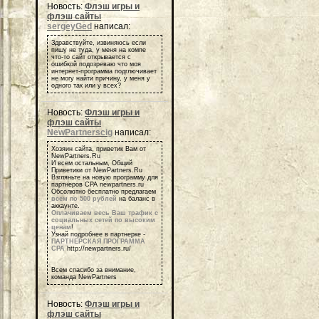
Новость:
Флэш игры и
флэш сайты
sergeyGed
написал:
Здравствуйте, извиняюсь если
пишу не туда, у меня на компе
что-то сайт открывается с
ошибкой подозреваю что моя
интернет-программа подглючивает
не могу найти причину, у меня у
одного так или у всех?
Новость:
Флэш игры и
флэш сайты
NewPartnerscig
написал:
Хозяин сайта, приветик Вам от
NewPartners.Ru
И всем остальным, Общий
Приветики от NewPartners.Ru
Взгляньте на новую программу для
партнеров СРА newpartners.ru
Обсолютно бесплатно предлагаем
всем по 500 рублей
на баланс в
аккаунте.
Оплачиваем весь Ваш трафик с
социальных сетей по высоким
ценам
!
Узнай подробнее в партнерке -
ПАРТНЕРСКАЯ ПРОГРАММА
СРА
http://newpartners.ru/
Всем спасибо за внимание,
команда NewPartners
Новость:
Флэш игры и
флэш сайты