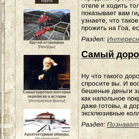
отеле и ходить то
показывает вам гид
узнаете, что тако
прожить на Гоа, е
Раздел:
Интерес
Крутой аттракцион
[Рекорды]
Самый доро
Ну что такого дор
спросите вы. И во
бешеные деньги за
Самая короткая почтовая
переписка в истории
как напольное пок
[Интересные факты]
даже готовы, а до
эксклюзивные кол
Раздел:
Познават
Архитектурные обмеры.
[Интересное]