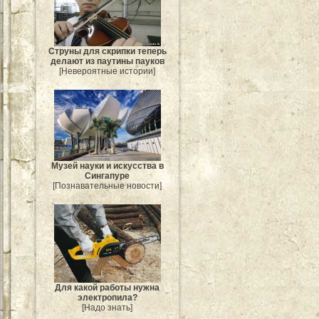
Струны для скрипки теперь
делают из паутины пауков
[Невероятные истории]
Музей науки и искусства в
Сингапуре
[Познавательные новости]
Для какой работы нужна
электропила?
[Надо знать]