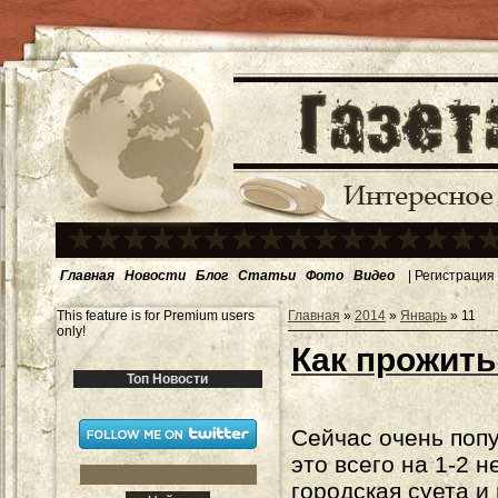
Главная
Новости
Блог
Статьи
Фото
Видео
|
Регистрация
This feature is for Premium users
Главная
»
2014
»
Январь
»
11
only!
Как прожить
Топ Новости
Сейчас очень попу
это всего на 1-2 н
городская суета и