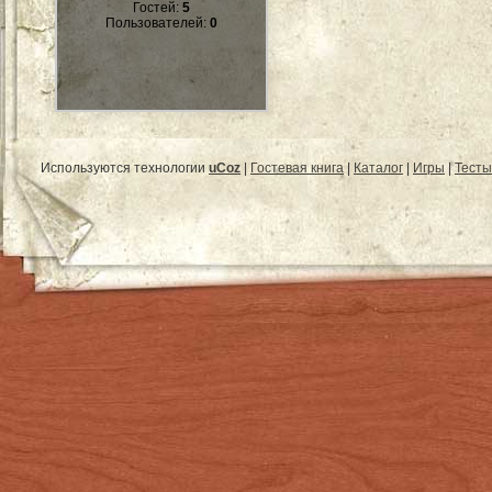
Гостей:
5
Пользователей:
0
Используются технологии
uCoz
|
Гостевая книга
|
Каталог
|
Игры
|
Тесты