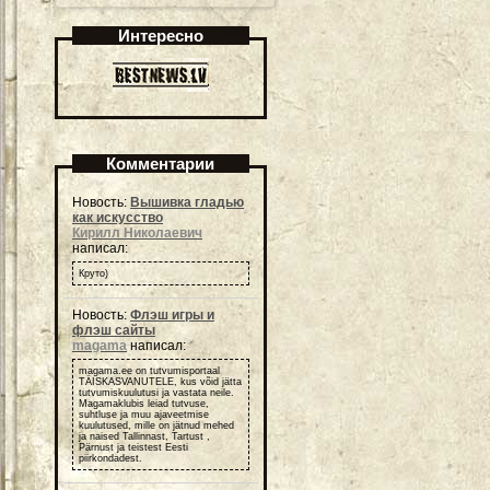
Интересно
Комментарии
Новость:
Вышивка гладью
как искусство
Кирилл Николаевич
написал:
Круто)
Новость:
Флэш игры и
флэш сайты
magama
написал:
magama.ee on tutvumisportaal
TÄISKASVANUTELE, kus võid jätta
tutvumiskuulutusi ja vastata neile.
Magamaklubis leiad tutvuse,
suhtluse ja muu ajaveetmise
kuulutused, mille on jätnud mehed
ja naised Tallinnast, Tartust ,
Pärnust ja teistest Eesti
piirkondadest.