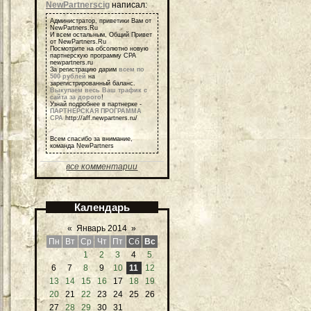
NewPartnerscig
написал:
Администратор, приветики Вам от
NewPartners.Ru
И всем остальным, Общий Привет
от NewPartners.Ru
Посмотрите на обсолютно новую
партнерскую программу СРА
newpartners.ru
За регистрацию дарим
всем по
500 рублей
на
зарегистрированный баланс.
Выкупаем весь Ваш трафик с
сайта за дорого
!
Узнай подробнее в партнерке -
ПАРТНЕРСКАЯ ПРОГРАММА
СРА
http://aff.newpartners.ru/
Всем спасибо за внимание,
команда NewPartners
все комментарии
Календарь
«
Январь 2014
»
Пн
Вт
Ср
Чт
Пт
Сб
Вс
1
2
3
4
5
6
7
8
9
10
11
12
13
14
15
16
17
18
19
20
21
22
23
24
25
26
27
28
29
30
31