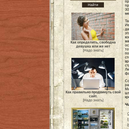
пр
пр
30
ме
Т
И
да
эт
ко
ма
Как определить, свободна
ос
девушка или же нет
т
[Надо знать]
по
ст
вр
ст
Лю
фа
Со
ра
Ма
Как правильно продвинуть свой
шт
сайт.
кр
[Надо знать]
Ч