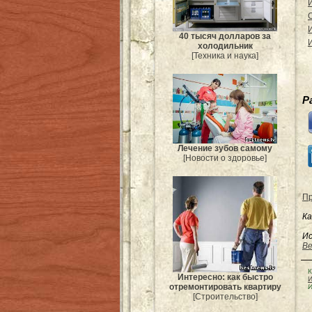
40 тысяч долларов за
холодильник
[Техника и наука]
Р
Лечение зубов самому
[Новости о здоровье]
Пр
Ка
Ис
Be
К
Интересно: как быстро
И
отремонтировать квартиру
И
[Строительство]