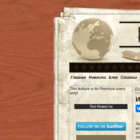
Главная
Новости
Блог
Статьи
This feature is for Premium users
Ин
only!
И
Топ Новости
Лю
к
с
п