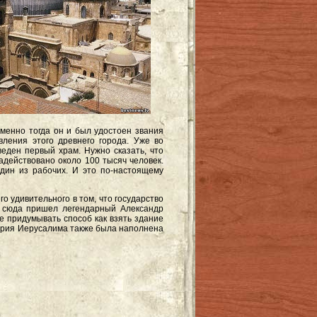
менно тогда он и был удостоен звания
ления этого древнего города. Уже во
еден первый храм. Нужно сказать, что
адействовано около 100 тысяч человек.
дин из рабочих. И это по-настоящему
 удивительного в том, что государство
у сюда пришел легендарный Александр
е придумывать способ как взять здание
тория Иерусалима также была наполнена