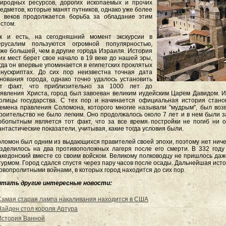
иродных ресурсов, дорогих ископаемых и прочих
едметов, которые манят путников, однако уже более
 веков продолжается борьба за обладание этим
стом.
ак и есть, на сегодняшний момент экскурсии в
ерусалим пользуются огромной популярностью,
же большей, чем в другие города Израиля. История
их мест берет свое начало в 19 веке до нашей эры,
гда он впервые упоминается в египетских проклятых
нускриптах. До сих пор неизвестна точная дата
нования города, однако точно удалось установить
от факт, что приблизительно за 1000 лет до
явления Христа, город был завоеван великим иудейским Царем Давидом. И
олицы государства. С тех пор и начинается официальная история станов
емена правления Соломона, которого многие называли "мудрым", был возв
роительство не было легким. Оно продолжалось около 7 лет и в нем были з
бопытным является тот факт, что за все время постройки не погиб ни о
нтастические показатели, учитывая, какие тогда условия были.
ломон был одним из выдающихся правителей своей эпохи, поэтому нет ничего
зделилось на два противоположных лагеря после его смерти. В 332 год
кедонский вместе со своим войском. Великому полководцу не пришлось даж
урмом. Город сдался спустя через пару часов после осады. Дальнейшая ис
овопролитными войнами, в которых город находится до сих пор.
итать другие интересные новости:
Самая старая лампа накаливания находится в США
Найден стол короля Артура
История Ванной