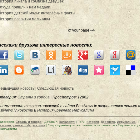
История пикапа и соблазна девушек
Откуда пришли к нам медали
История детской моды: интересные факты
История развития мельницы
of your page -->
асскажи друзьям интересные новости:
едыдущая новость
|
Следующая новость
тегория:
Страны и города
|
Просмотров
: 12862
пользование текстов новостей с сайта BestNews.lv разрешается только в
stNews.lv новости
и
История древнего Иерусалима
атегория
:
Страны и города
|
Добавил
:
kurlianchyk
|
Теги
:
история
,
Древнего
,
Иерусалима
|
стория древнего Иерусалима
|
Эту страничку можно найти в интернете
-
Страны и гор
ерусалима