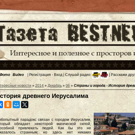
Фото
Видео
|
Регистрация
-
Вход
| Слушай радио:
| Расскажи дру
тересные новости
»
2014
»
Декабрь
»
06
»
Страны и города - История дре
стория древнего Иерусалима
бопытный парадокс связан с городом Иерусалим,
оторый обладает некоторой магической силой,
пособной привлекать людей. Как бы это не
оказалось странным, но здесь нет никаких