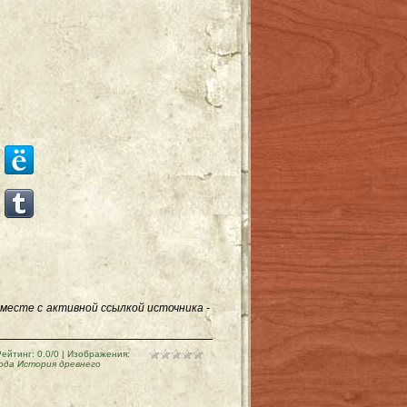
месте с активной ссылкой источника -
Рейтинг
:
0.0
/
0
| Изображения:
ода История древнего