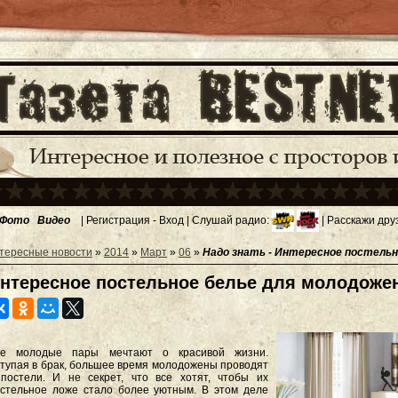
Фото
Видео
|
Регистрация
-
Вход
| Слушай радио:
| Расскажи дру
тересные новости
»
2014
»
Март
»
06
»
Надо знать - Интересное постельн
нтересное постельное белье для молодоже
се молодые пары мечтают о красивой жизни.
тупая в брак, большее время молодожены проводят
постели. И не секрет, что все хотят, чтобы их
стельное ложе стало более уютным. В этом деле