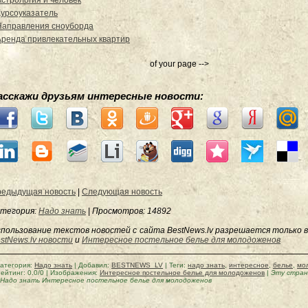
Астрология и человек
Курсоуказатель
Направления сноуборда
Аренда привлекательных квартир
of your page -->
асскажи друзьям интересные новости:
едыдущая новость
|
Следующая новость
тегория:
Надо знать
|
Просмотров
: 14892
пользование текстов новостей с сайта BestNews.lv разрешается только в
stNews.lv новости
и
Интересное постельное белье для молодоженов
атегория
:
Надо знать
|
Добавил
:
BESTNEWS_LV
|
Теги
:
надо знать
,
интересное
,
белье
,
мо
ейтинг
:
0.0
/
0
| Изображения:
Интересное постельное белье для молодоженов
|
Эту стран
Надо знать Интересное постельное белье для молодоженов