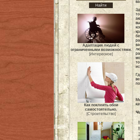
ва
Зд
то
ак
в
ко
кр
бе
ра
ва
Адаптация людей с
лю
ограниченными возможностями.
р
[Интересное]
мо
т
ис
Гд
ве
по
Мы
ка
Как поклеить обои
самостоятельно.
Ч
[Строительство]