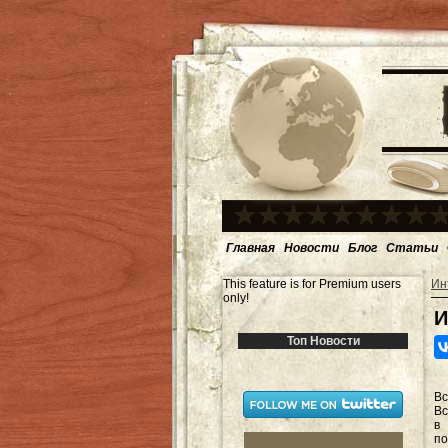
Главная
Новости
Блог
Статьи
This feature is for Premium users
Ин
only!
И
Топ Новости
В
Вс
в 
по