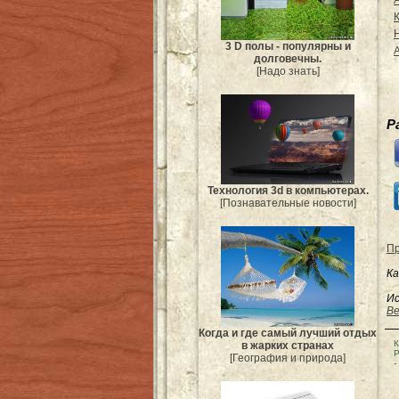
3 D полы - популярны и
долговечны.
[Надо знать]
Р
Технология 3d в компьютерах.
[Познавательные новости]
Пр
Ка
Ис
Be
Когда и где самый лучший отдых
К
в жарких странах
Р
[География и природа]
-