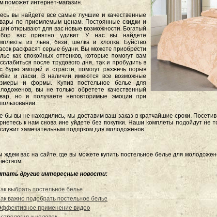
м поможет интернет-магазин.
есь вы найдете все самые лучшие и качественные
вары по приемлемым ценам. Постоянные скидки и
ции открывают для вас новые возможности. Богатый
ыбор вас приятно удивит. У нас вы найдете
мплекты из льна, бязи, шелка и хлопка. Буйство
асок раскрасят серые будни. Вы можете приобрести
лье как спокойных оттенков, которые помогут вам
сслабиться после трудового дня, так и пробудить в
с бурю эмоций и страсти, помогут разжечь порыв
бви и ласки. В наличии имеются все возможные
азмеры и формы. Купив постельное белье для
лодоженов, вы не только обретете качественный
овар, но и получаете неповторимые эмоции при
пользовании.
е бы вы не находились, мы доставим ваш заказ в кратчайшие сроки. Посетив
рнетесь к нам снова ине уйдете без покупки. Наши комплеты подойдут не то
служит замечательным подпрком для молодоженов.
 ждем вас на сайте, где вы можете купить постельное белье для молодоже
чеством.
итать другие интересные новости:
Как выбрать постельное белье
Как важно подобрать постельное белье
Эффективное применение видео