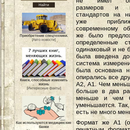
не имел опр
размеров и 
стандартов на н
уже прибли
современному об
же было предло
Приобретение спецтехники.
[Авто новости]
определенные 
одинаковый и не б
была введена до
система измерени
была основана н
опирались все др
Книги, способные изменить
А2, А1. Чем мень
жизнь
[Интересные факты]
больше в два ра
меньше и чем б
уменьшается. Так
есть не много мен
Формат же А1 (о
Как используются медицинские
банки
печатным формат