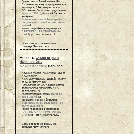
Приветики от NewPartners.Ru
Взгляньте на новую программу для
партнеров СРА newpartners.ru
Обсолютно бесплатно предлагаем
всем по 500 рублей
на баланс в
аккаунте.
Оплачиваем весь Ваш трафик с
социальных сетей по высоким
ценам
!
Узнай подробнее в партнерке -
ПАРТНЕРСКАЯ ПРОГРАММА
СРА
http://newpartners.ru/
Всем спасибо за внимание,
команда NewPartners
Новость:
Флэш игры и
флэш сайты
NewPartnerscig
написал:
Администратор, приветики Вам от
NewPartners.Ru
И всем остальным, Общий Привет
от NewPartners.Ru
Посмотрите на обсолютно новую
партнерскую программу СРА
newpartners.ru
За регистрацию дарим
всем по
500 рублей
на
зарегистрированный баланс.
Выкупаем весь Ваш трафик с
сайта за дорого
!
Узнай подробнее в партнерке -
ПАРТНЕРСКАЯ ПРОГРАММА
СРА
http://aff.newpartners.ru/
Всем спасибо за внимание,
команда NewPartners