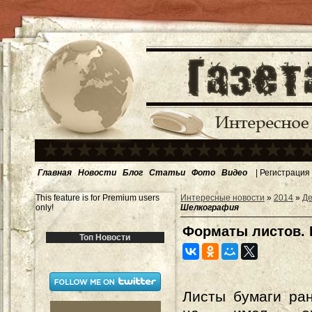
Главная
Новости
Блог
Статьи
Фото
Видео
|
Регистрация
This feature is for Premium users
Интересные новости
»
2014
»
Де
only!
Шелкография
Форматы листов. 
Топ Новости
Листы бумаги ра