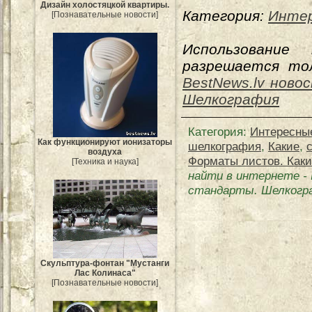
Дизайн холостяцкой квартиры.
Категория:
Интер
[Познавательные новости]
Использование
разрешается тол
BestNews.lv ново
Шелкография
Категория
:
Интересны
Как функционируют ионизаторы
шелкография
,
Какие
,
воздуха
Форматы листов. Каки
[Техника и наука]
найти в интернете
-
стандарты. Шелкогр
Скульптура-фонтан "Мустанги
Лас Колинаса"
[Познавательные новости]