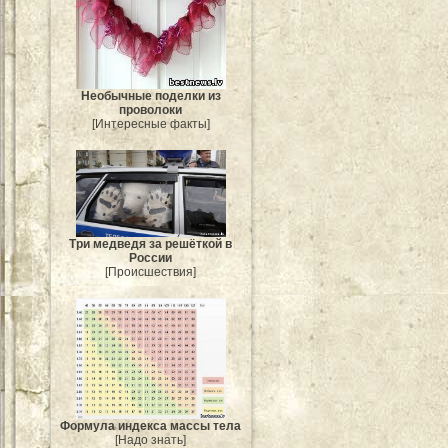
Необычные поделки из
проволоки
[Интересные факты]
Три медведя за решёткой в
России
[Происшествия]
Формула индекса массы тела
[Надо знать]