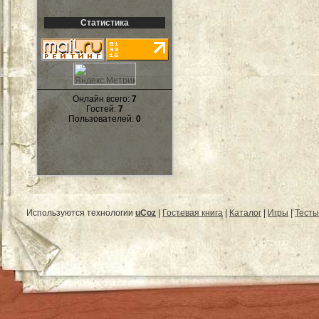
Статистика
Онлайн всего:
7
Гостей:
7
Пользователей:
0
Используются технологии
uCoz
|
Гостевая книга
|
Каталог
|
Игры
|
Тесты