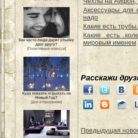
Чехлы на Айфон, 
Аксессуары для к
надо
Какие есть трубы
Какие есть кол
Как часто люди дарят улыбку
мировым именем
друг другу?
[Позитивные новости]
Расскажи дру
Куда поехать отдыхать на
Новый Год?
[Дни и праздники]
Предыдущая ново