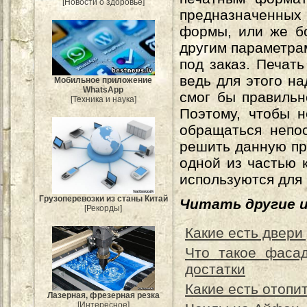
[Новости о здоровье]
предназначенных
формы, или же б
другим параметрам
под заказ. Печать
ведь для этого н
Мобильное приложение
WhatsApp
смог бы правильн
[Техника и наука]
Поэтому, чтобы н
обращаться непос
решить данную пр
одной из частью 
используются для 
Грузоперевозки из станы Китай
Читать другие 
[Рекорды]
Какие есть двери
Что такое фаса
достатки
Какие есть отопи
Лазерная, фрезерная резка
[Интересное]