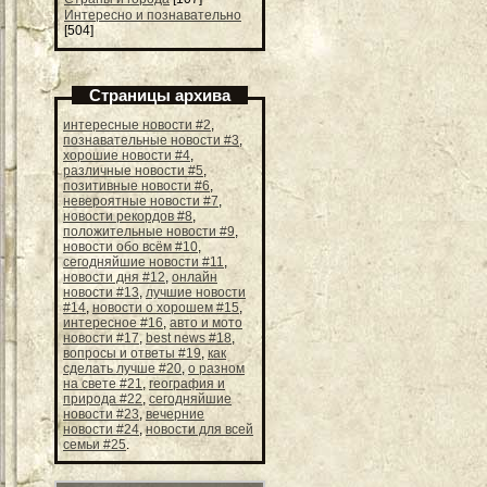
Интересно и познавательно
[504]
Страницы архива
интересные новости #2
,
познавательные новости #3
,
хорошие новости #4
,
различные новости #5
,
позитивные новости #6
,
невероятные новости #7
,
новости рекордов #8
,
положительные новости #9
,
новости обо всём #10
,
сегодняйшие новости #11
,
новости дня #12
,
онлайн
новости #13
,
лучшие новости
#14
,
новости о хорошем #15
,
интересное #16
,
авто и мото
новости #17
,
best news #18
,
вопросы и ответы #19
,
как
сделать лучше #20
,
о разном
на свете #21
,
география и
природа #22
,
сегодняйшие
новости #23
,
вечерние
новости #24
,
новости для всей
семьи #25
.