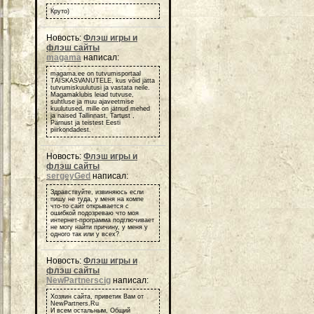
Круто)
Новость:
Флэш игры и
флэш сайты
magama
написал:
magama.ee on tutvumisportaal
TÄISKASVANUTELE, kus võid jätta
tutvumiskuulutusi ja vastata neile.
Magamaklubis leiad tutvuse,
suhtluse ja muu ajaveetmise
kuulutused, mille on jätnud mehed
ja naised Tallinnast, Tartust ,
Pärnust ja teistest Eesti
piirkondadest.
Новость:
Флэш игры и
флэш сайты
sergeyGed
написал:
Здравствуйте, извиняюсь если
пишу не туда, у меня на компе
что-то сайт открывается с
ошибкой подозреваю что моя
интернет-программа подглючивает
не могу найти причину, у меня у
одного так или у всех?
Новость:
Флэш игры и
флэш сайты
NewPartnerscig
написал:
Хозяин сайта, приветик Вам от
NewPartners.Ru
И всем остальным, Общий