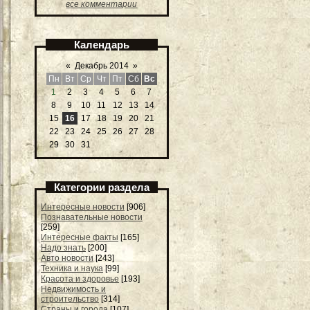
все комментарии
Календарь
«
Декабрь 2014
»
Пн
Вт
Ср
Чт
Пт
Сб
Вс
1
2
3
4
5
6
7
8
9
10
11
12
13
14
15
16
17
18
19
20
21
22
23
24
25
26
27
28
29
30
31
Категории раздела
Интересные новости
[906]
Познавательные новости
[259]
Интересные факты
[165]
Надо знать
[200]
Авто новости
[243]
Техника и наука
[99]
Красота и здоровье
[193]
Недвижимость и
строительство
[314]
Страны и города
[107]