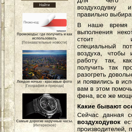
Для чего ис
воздуходувку
правильно выбира
В наше время 
выполнения неко
Промокоды: где получить и как
стоит испо
использовать
[Познавательные новости]
специальный пот
воздуха, чтобы 
работу так, ка
получить так пр
разогреть доволь
и появились в ис
Лондон ночью - красивые фото
[География и природа]
вам в этом помоч
фена, все же мощн
Какие бывают ос
Сейчас данная с
воздуходувок
ес
Самые дорогие наручные часы.
[Интересное]
производителей, п