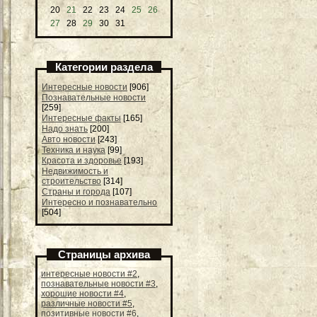
20
21
22
23
24
25
26
27
28
29
30
31
Категории раздела
Интересные новости
[906]
Познавательные новости
[259]
Интересные факты
[165]
Надо знать
[200]
Авто новости
[243]
Техника и наука
[99]
Красота и здоровье
[193]
Недвижимость и
строительство
[314]
Страны и города
[107]
Интересно и познавательно
[504]
Страницы архива
интересные новости #2
,
познавательные новости #3
,
хорошие новости #4
,
различные новости #5
,
позитивные новости #6
,