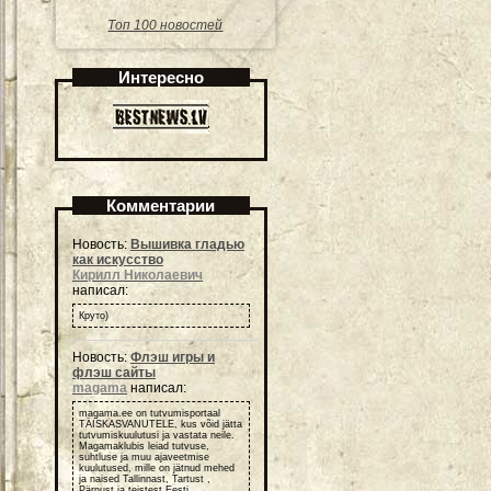
Топ 100 новостей
Интересно
Комментарии
Новость:
Вышивка гладью
как искусство
Кирилл Николаевич
написал:
Круто)
Новость:
Флэш игры и
флэш сайты
magama
написал:
magama.ee on tutvumisportaal
TÄISKASVANUTELE, kus võid jätta
tutvumiskuulutusi ja vastata neile.
Magamaklubis leiad tutvuse,
suhtluse ja muu ajaveetmise
kuulutused, mille on jätnud mehed
ja naised Tallinnast, Tartust ,
Pärnust ja teistest Eesti