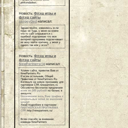
piirkondadest.
Новость:
Флэш игры и
флэш сайты
sergeyGed
написал:
Здравствуйте, извиняюсь если
пишу не туда, у меня на компе
что-то сайт открывается с
ошибкой подозреваю что моя
интернет-программа подглючивает
не могу найти причину, у меня у
одного так или у всех?
Новость:
Флэш игры и
флэш сайты
NewPartnerscig
написал:
Хозяин сайта, приветик Вам от
NewPartners.Ru
И всем остальным, Общий
Приветики от NewPartners.Ru
Взгляньте на новую программу для
партнеров СРА newpartners.ru
Обсолютно бесплатно предлагаем
всем по 500 рублей
на баланс в
аккаунте.
Оплачиваем весь Ваш трафик с
социальных сетей по высоким
ценам
!
Узнай подробнее в партнерке -
ПАРТНЕРСКАЯ ПРОГРАММА
СРА
http://newpartners.ru/
Всем спасибо за внимание,
команда NewPartners