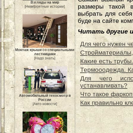
Взгляды на мир
размеры такой в
[Невероятные истории]
выбрать для себя
буде на сайте ком
Читать другие 
Для чего нужен ч
Монтаж крыши со специальными
Стройматериалы, 
лестницами
[Надо знать]
Какие есть трубы
Термооодежда. Ка
Для чего испо
устанавливать?
Что такое фаркоп
Автомобильный техосмотр в
России
Как правильно кл
[Авто новости]