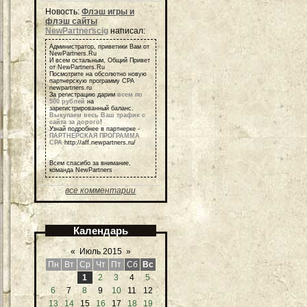
Новость:
Флэш игры и
флэш сайты
NewPartnerscig
написал:
Администратор, приветики Вам от
NewPartners.Ru
И всем остальным, Общий Привет
от NewPartners.Ru
Посмотрите на обсолютно новую
партнерскую программу СРА
newpartners.ru
За регистрацию дарим
всем по
500 рублей
на
зарегистрированный баланс.
Выкупаем весь Ваш трафик с
сайта за дорого
!
Узнай подробнее в партнерке -
ПАРТНЕРСКАЯ ПРОГРАММА
СРА
http://aff.newpartners.ru/
Всем спасибо за внимание,
команда NewPartners
все комментарии
Календарь
«
Июль 2015
»
Пн
Вт
Ср
Чт
Пт
Сб
Вс
1
2
3
4
5
6
7
8
9
10
11
12
13
14
15
16
17
18
19