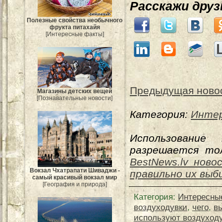
Расскажи дру
Полезные свойства необычного
фрукта питахайя
[Интересные факты]
Предыдущая ново
Магазины детских вещей
[Познавательные новости]
Категория:
Интер
Использование
разрешается тол
BestNews.lv ново
Вокзал Чхатрапати Шиваджи -
правильно их вы
самый красивый вокзал мир
[География и природа]
Категория
:
Интересны
воздуходувки
,
чего
,
в
используют воздуходу