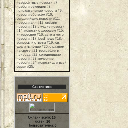
невероятные новости #7
,
новости рекордов #8
,
положительные новости #9
,
новости обо всём #10
,
сегодняйшие новости #11
,
новости дня #12
,
онлайн
новости #13
,
лучшие новости
#14
,
новости о хорошем #15
,
интересное #16
,
авто и мото
новости #17
,
best news #18
,
вопросы и ответы #19
,
как
сделать лучше #20
,
о разном
на свете #21
,
география и
природа #22
,
сегодняйшие
новости #23
,
вечерние
новости #24
,
новости для всей
семьи #25
.
Статистика
Онлайн всего:
16
Гостей:
16
Пользователей:
0