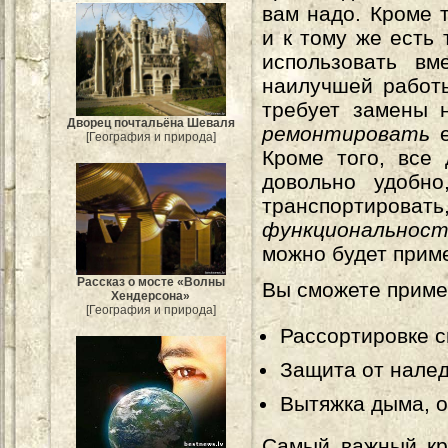
вам надо. Кроме 
и к тому же есть
использовать вм
наилучшей работ
требует замены 
Дворец почтальёна Шеваля
ремонтировать
[География и природа]
Кроме того, все 
довольно удобно
транспортировать
функциональнос
можно будет прим
Рассказ о мосте «Волны
Вы сможете примен
Хендерсона»
[География и природа]
Рассортировке с
Защита от налед
Вытяжка дыма, о
Самый важный кр