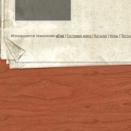
Используются технологии
uCoz
|
Гостевая книга
|
Каталог
|
Игры
|
Тесты