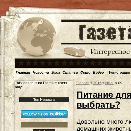
Главная
Новости
Блог
Статьи
Фото
Видео
|
Регистрация
This feature is for Premium users
Главная
»
2015
»
Июль
»
09
only!
Питание для
Топ Новости
выбрать?
Довольно много л
домашних животны