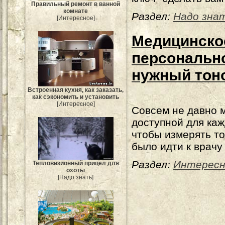
Правильный ремонт в ванной
комнате
Раздел:
Надо зна
[Интересное]
Медицинско
персонально
нужный тон
Встроенная кухня, как заказать,
как сэкономить и установить
[Интересное]
Совсем не давно 
доступной для каж
чтобы измерять т
было идти к врачу
Раздел:
Интересн
Тепловизионный прицел для
охоты
[Надо знать]