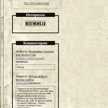
Топ 100 новостей
Интересно
Комментарии
Новость:
Вышивка гладью
как искусство
Кирилл Николаевич
написал:
Круто)
Новость:
Флэш игры и
флэш сайты
magama
написал:
magama.ee on tutvumisportaal
TÄISKASVANUTELE, kus võid jätta
tutvumiskuulutusi ja vastata neile.
Magamaklubis leiad tutvuse,
suhtluse ja muu ajaveetmise
kuulutused, mille on jätnud mehed
ja naised Tallinnast, Tartust ,
Pärnust ja teistest Eesti
piirkondadest.