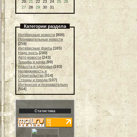
20
21
22
23
24
25
26
27
28
29
30
31
Категории раздела
Интересные новости
[906]
Познавательные новости
[259]
Интересные факты
[165]
Надо знать
[200]
Авто новости
[243]
Техника и наука
[99]
Красота и здоровье
[193]
Недвижимость и
строительство
[314]
Страны и города
[107]
Интересно и познавательно
[504]
Статистика