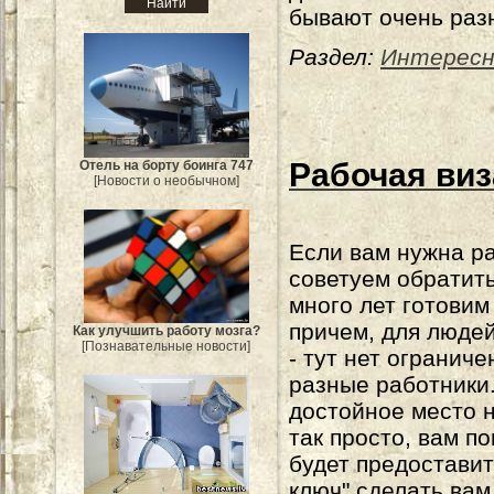
бывают очень раз
Раздел:
Интересн
Рабочая виз
Отель на борту боинга 747
[Новости о необычном]
Если вам нужна ра
советуем обратит
много лет готовим
причем, для люде
Как улучшить работу мозга?
[Познавательные новости]
- тут нет огранич
разные работники.
достойное место н
так просто, вам п
будет предоставит
ключ" сделать вам