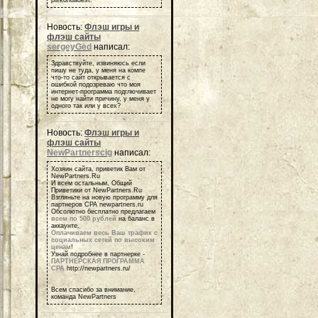
Новость:
Флэш игры и
флэш сайты
sergeyGed
написал:
Здравствуйте, извиняюсь если
пишу не туда, у меня на компе
что-то сайт открывается с
ошибкой подозреваю что моя
интернет-программа подглючивает
не могу найти причину, у меня у
одного так или у всех?
Новость:
Флэш игры и
флэш сайты
NewPartnerscig
написал:
Хозяин сайта, приветик Вам от
NewPartners.Ru
И всем остальным, Общий
Приветики от NewPartners.Ru
Взгляньте на новую программу для
партнеров СРА newpartners.ru
Обсолютно бесплатно предлагаем
всем по 500 рублей
на баланс в
аккаунте.
Оплачиваем весь Ваш трафик с
социальных сетей по высоким
ценам
!
Узнай подробнее в партнерке -
ПАРТНЕРСКАЯ ПРОГРАММА
СРА
http://newpartners.ru/
Всем спасибо за внимание,
команда NewPartners