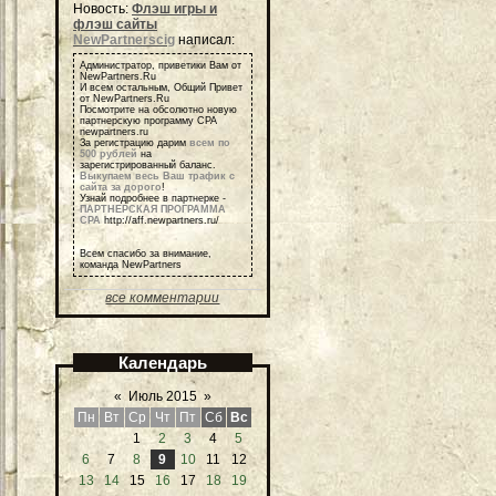
Новость:
Флэш игры и
флэш сайты
NewPartnerscig
написал:
Администратор, приветики Вам от
NewPartners.Ru
И всем остальным, Общий Привет
от NewPartners.Ru
Посмотрите на обсолютно новую
партнерскую программу СРА
newpartners.ru
За регистрацию дарим
всем по
500 рублей
на
зарегистрированный баланс.
Выкупаем весь Ваш трафик с
сайта за дорого
!
Узнай подробнее в партнерке -
ПАРТНЕРСКАЯ ПРОГРАММА
СРА
http://aff.newpartners.ru/
Всем спасибо за внимание,
команда NewPartners
все комментарии
Календарь
«
Июль 2015
»
Пн
Вт
Ср
Чт
Пт
Сб
Вс
1
2
3
4
5
6
7
8
9
10
11
12
13
14
15
16
17
18
19