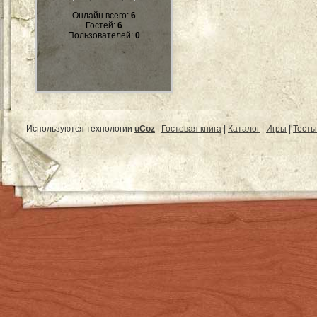
Онлайн всего:
6
Гостей:
6
Пользователей:
0
Используются технологии
uCoz
|
Гостевая книга
|
Каталог
|
Игры
|
Тесты