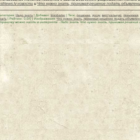
stNews.lv новости
и
Что нужно знать, принимая решение подать объявлени
атегория
:
Надо знать
|
Добавил
:
linksbarter
|
Теги
:
решение
,
доску
,
виртуальную
,
принимая
,
нать
|
Рейтинг
:
0.0
/
0
| Изображения:
Что нужно знать, принимая решение подать объявлен
траничку можно найти в интернете
-
Надо знать Что нужно знать, принимая решение 