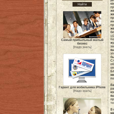
де
к
п
же
ж
п
и
п
ж
б
об
по
Самый прибыльный малый
жу
бизнес
з
[Надо знать]
вы
э
бы
Сл
об
оп
Бл
вв
по
Ва
Гарант для мобильника iPhone
ра
[Надо знать]
ко
вы
пр
то
В 
ма