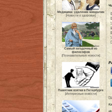
Ч
Медицина: удаление миндалин
[Новости о здоровье]
Г
Самый загадочный из
философов
[Познавательные новости]
Р
Памятник взятки в Петербурге
[Интересные новости]
Пр
Ка
Ис