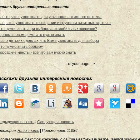
итать другие интересные новости:
Всё то, что нужно знать для установки натяжного потолка
Всё, что нужно знать о создании и вручении визитных карточек
Что нужно знать при выборе автомобильных ковриков?
Щенок в новом доме: это нужно знать
Всё о детских одеялах, что Вам нужно знать для выбора
Что нужно знать брокеру
ородские квесты - все что вам нужно знать
of your page -->
асскажи друзьям интересные новости:
едыдущая новость
|
Следующая новость
тегория:
Надо знать
|
Просмотров
: 11086
пользование текстов новостей с сайта BestNews.lv разрешается только в