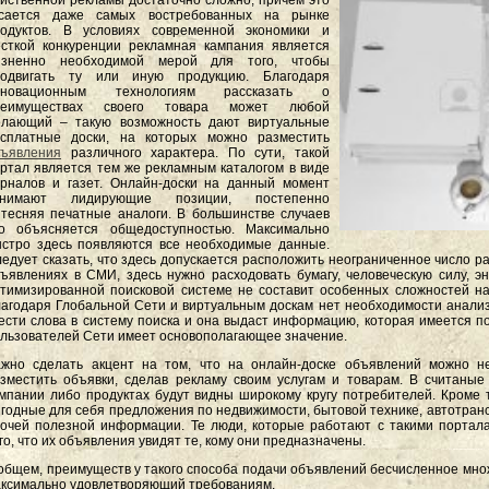
йственной рекламы достаточно сложно, причем это
асается даже самых востребованных на рынке
родуктов. В условиях современной экономики и
сткой конкуренции рекламная кампания является
изненно необходимой мерой для того, чтобы
родвигать ту или иную продукцию. Благодаря
нновационным технологиям рассказать о
реимуществах своего товара может любой
елающий – такую возможность дают виртуальные
есплатные доски, на которых можно разместить
ъявления
различного характера. По сути, такой
ртал является тем же рекламным каталогом в виде
рналов и газет. Онлайн-доски на данный момент
анимают лидирующие позиции, постепенно
тесняя печатные аналоги. В большинстве случаев
то объясняется общедоступностью. Максимально
стро здесь появляются все необходимые данные.
едует сказать, что здесь допускается расположить неограниченное число р
ъявлениях в СМИ, здесь нужно расходовать бумагу, человеческую силу, эн
тимизированной поисковой системе не составит особенных сложностей на
агодаря Глобальной Сети и виртуальным доскам нет необходимости анализ
ести слова в систему поиска и она выдаст информацию, которая имеется п
льзователей Сети имеет основополагающее значение.
жно сделать акцент на том, что на онлайн-доске объявлений можно не
зместить объявки, сделав рекламу своим услугам и товарам. В считаны
мпании либо продуктах будут видны широкому кругу потребителей. Кроме 
годные для себя предложения по недвижимости, бытовой технике, автотрансп
очей полезной информации. Те люди, которые работают с такими портала
го, что их объявления увидят те, кому они предназначены.
общем, преимуществ у такого способа подачи объявлений бесчисленное множе
ксимально удовлетворяющий требованиям.