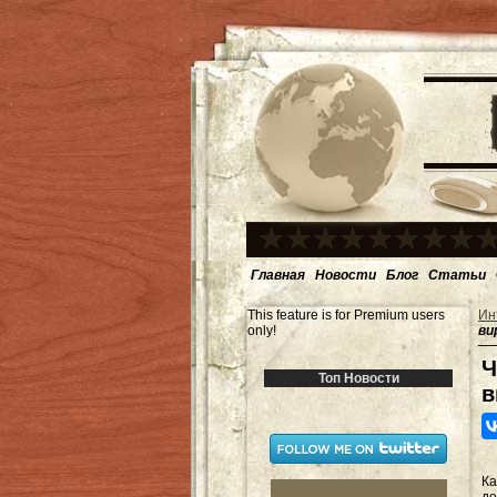
Главная
Новости
Блог
Статьи
This feature is for Premium users
Ин
only!
ви
Ч
Топ Новости
в
Ка