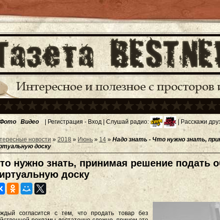
Фото
Видео
|
Регистрация
-
Вход
| Слушай радио:
| Расскажи дру
тересные новости
»
2018
»
Июнь
»
14
»
Надо знать - Что нужно знать, пр
ртуальную доску
то нужно знать, принимая решение подать 
иртуальную доску
ждый согласится с тем, что продать товар без