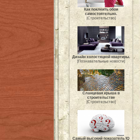
Как поклеить обои
самостоятельно.
[Строительство]
Дизайн холостяцкой квартиры.
[Познавательные новости]
Сланцевая крыша в
строительстве
[Строительство]
Самый высокий показатель IQ