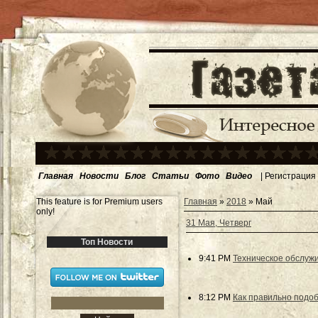
Главная
Новости
Блог
Статьи
Фото
Видео
|
Регистрация
This feature is for Premium users
Главная
»
2018
»
Май
only!
31 Мая, Четверг
Топ Новости
9:41 PM
Техническое обслуж
8:12 PM
Как правильно подоб