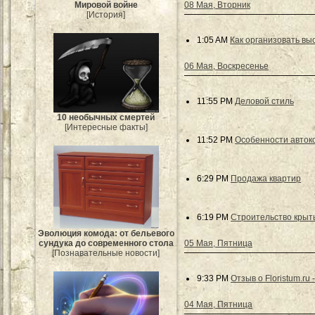
08 Мая, Вторник
Мировой войне
[История]
1:05 AM
Как организовать вы
06 Мая, Воскресенье
11:55 PM
Деловой стиль
10 необычных смертей
[Интересные факты]
11:52 PM
Особенности автоко
6:29 PM
Продажа квартир
6:19 PM
Строительство крыт
Эволюция комода: от бельевого
05 Мая, Пятница
сундука до современного стола
[Познавательные новости]
9:33 PM
Отзыв о Floristum.ru
04 Мая, Пятница