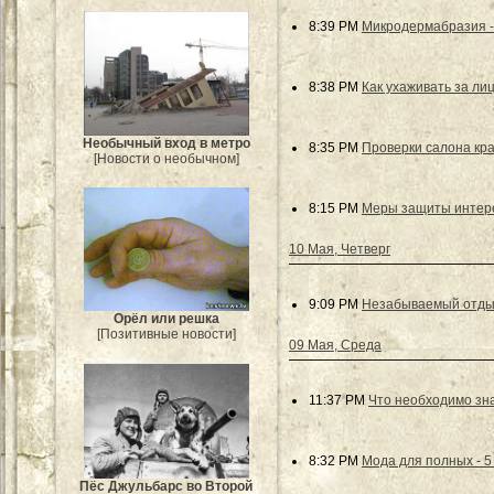
8:39 PM
Микродермабразия - 
8:38 PM
Как ухаживать за ли
Необычный вход в метро
8:35 PM
Проверки салона кра
[Новости о необычном]
8:15 PM
Меры защиты интере
10 Мая, Четверг
9:09 PM
Незабываемый отды
Орёл или решка
[Позитивные новости]
09 Мая, Среда
11:37 PM
Что необходимо зна
8:32 PM
Мода для полных - 5
Пёс Джульбарс во Второй