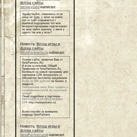
флэш сайты
sergeyGed
написал:
Здравствуйте, извиняюсь если
пишу не туда, у меня на компе
что-то сайт открывается с
ошибкой подозреваю что моя
интернет-программа подглючивает
не могу найти причину, у меня у
одного так или у всех?
Новость:
Флэш игры и
флэш сайты
NewPartnerscig
написал:
Хозяин сайта, приветик Вам от
NewPartners.Ru
И всем остальным, Общий
Приветики от NewPartners.Ru
Взгляньте на новую программу для
партнеров СРА newpartners.ru
Обсолютно бесплатно предлагаем
всем по 500 рублей
на баланс в
аккаунте.
Оплачиваем весь Ваш трафик с
социальных сетей по высоким
ценам
!
Узнай подробнее в партнерке -
ПАРТНЕРСКАЯ ПРОГРАММА
СРА
http://newpartners.ru/
Всем спасибо за внимание,
команда NewPartners
Новость:
Флэш игры и
флэш сайты
NewPartnerscig
написал: