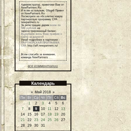
Администратор, приветики Вам от
NewPartners.Ru
И всем остальным, Общий Привет
от NewPartners.Ru
Посмотрите на обсолютно новую
партнерскую программу СРА
newpartners.ru
За регистрацию дарим
всем по
500 рублей
на
зарегистрированный баланс.
Выкупаем весь Ваш трафик с
сайта за дорого
!
Узнай подробнее в партнерке -
ПАРТНЕРСКАЯ ПРОГРАММА
СРА
http://aff.newpartners.ru/
Всем спасибо за внимание,
команда NewPartners
все комментарии
Календарь
«
Май 2018
»
Пн
Вт
Ср
Чт
Пт
Сб
Вс
1
2
3
4
5
6
7
8
9
10
11
12
13
14
15
16
17
18
19
20
21
22
23
24
25
26
27
28
29
30
31