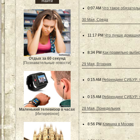
0:07 AM
Что такое обязатель
30 Мая, Среда
11:17 PM
Что лучше домашня
8:34 PM
Как правильно выби
Отдых за 60 секунд
[Познавательные новости]
29 Мая, Вторник
0:15 AM
Ребрендинг СИБУР: т
0:15 AM
Ребрендинг СИБУР: т
28 Мая, Понедельник
Маленький телевизор в часах
[Интересное]
8:56 PM
Клиника в Москве