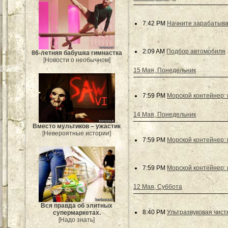
7:42 PM
Начните зарабатыва
2:09 AM
Подбор автомобиля
86-летняя бабушка гимнастка
[Новости о необычном]
15 Мая, Понедельник
7:59 PM
Морской контейнер: 
14 Мая, Понедельник
Вместо мультиков – ужастик
[Невероятные истории]
7:59 PM
Морской контейнер: 
7:59 PM
Морской контейнер: 
12 Мая, Суббота
Вся правда об элитных
8:40 PM
Ультразвуковая чистк
супермаркетах.
[Надо знать]