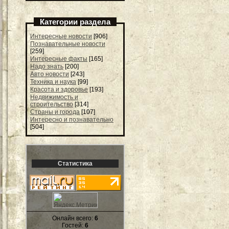
Категории раздела
Интересные новости
[906]
Познавательные новости
[259]
Интересные факты
[165]
Надо знать
[200]
Авто новости
[243]
Техника и наука
[99]
Красота и здоровье
[193]
Недвижимость и
строительство
[314]
Страны и города
[107]
Интересно и познавательно
[504]
Статистика
Онлайн всего:
6
Гостей:
6