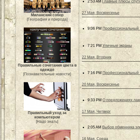
2:53 AM
Главные плюсы спут
27 Мая, Воскресенье
Миланский собор
[География и природа]
9:06 PM
Профессиональный т
7:21 PM
Уличные экраны
22 Мая, Вторник
Правильные сочетания цвета в
одежде
7:16 PM
Профессиональный к
[Познавательные новости]
20 Мая, Воскресенье
9:33 PM
О предложениях лак
17 Мая, Четверг
Правильный уход за
компьютером
[Надо знать]
2:05 AM
Выбор обменника эл
16 Мая, Среда