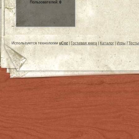
Пользователей:
0
Используются технологии
uCoz
|
Гостевая книга
|
Каталог
|
Игры
|
Тесты