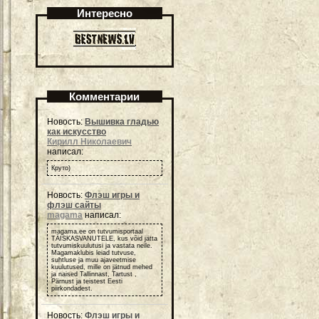
Интересно
Комментарии
Новость:
Вышивка гладью
как искусство
Кирилл Николаевич
написал:
Круто)
Новость:
Флэш игры и
флэш сайты
magama
написал:
magama.ee on tutvumisportaal
TÄISKASVANUTELE, kus võid jätta
tutvumiskuulutusi ja vastata neile.
Magamaklubis leiad tutvuse,
suhtluse ja muu ajaveetmise
kuulutused, mille on jätnud mehed
ja naised Tallinnast, Tartust ,
Pärnust ja teistest Eesti
piirkondadest.
Новость:
Флэш игры и