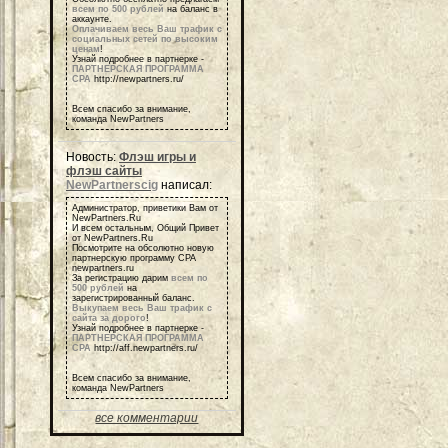
всем по 500 рублей
на баланс в
аккаунте.
Оплачиваем весь Ваш трафик с
социальных сетей по высоким
ценам
!
Узнай подробнее в партнерке -
ПАРТНЕРСКАЯ ПРОГРАММА
СРА
http://newpartners.ru/
Всем спасибо за внимание,
команда NewPartners
Новость:
Флэш игры и
флэш сайты
NewPartnerscig
написал:
Администратор, приветики Вам от
NewPartners.Ru
И всем остальным, Общий Привет
от NewPartners.Ru
Посмотрите на обсолютно новую
партнерскую программу СРА
newpartners.ru
За регистрацию дарим
всем по
500 рублей
на
зарегистрированный баланс.
Выкупаем весь Ваш трафик с
сайта за дорого
!
Узнай подробнее в партнерке -
ПАРТНЕРСКАЯ ПРОГРАММА
СРА
http://aff.newpartners.ru/
Всем спасибо за внимание,
команда NewPartners
все комментарии