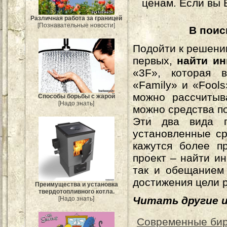
ценам. Если вы 
Различная работа за границей
[Познавательные новости]
В поис
Подойти к решени
первых,
найти ин
«3F», которая в
«Family» и «Fools
можно рассчитыв
Способы борьбы с жарой
[Надо знать]
можно средства по
Эти два вида п
установленные ср
кажутся более п
проект – найти и
так и обещанием
достижения цели 
Преимущества и установка
твердотопливного котла.
Читать другие 
[Надо знать]
Современные би