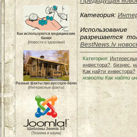
Предыдущая ново
Категория:
Интер
Использование
Как используются медицинские
разрешается тол
банки
[Новости о здоровье]
BestNews.lv ново
Категория
:
Интересны
инвестора?
,
бизнес
,
н
Как найти инвестора?
новости Как найти и
Разные факты про русскую баню
[Интересные факты]
Шаблоны Joomla 3.0
[Техника и наука]