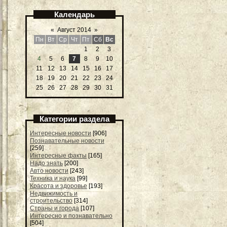
Календарь
«
Август 2014
»
Пн
Вт
Ср
Чт
Пт
Сб
Вс
1
2
3
4
5
6
7
8
9
10
11
12
13
14
15
16
17
18
19
20
21
22
23
24
25
26
27
28
29
30
31
Категории раздела
Интересные новости
[906]
Познавательные новости
[259]
Интересные факты
[165]
Надо знать
[200]
Авто новости
[243]
Техника и наука
[99]
Красота и здоровье
[193]
Недвижимость и
строительство
[314]
Страны и города
[107]
Интересно и познавательно
[504]