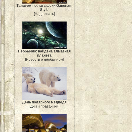
Танцуем по латышски Gangnam
Style
[Надо знать]
Необычно: найдена алмазная
планета
[Новости о необычном]
День полярного медведя
[Дни и праздники]