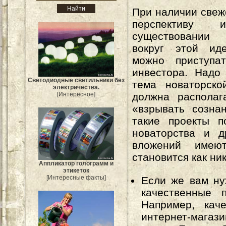
При наличии све
перспективу 
существовании 
вокруг этой ид
можно приступа
инвестора. Надо 
Светодиодные светильники без
тема новаторск
электричества.
[Интересное]
должна располаг
«взрывать созна
такие проекты п
новаторства и д
вложений имеют
становится как ни
Аппликатор голограмм и
этикеток
[Интересные факты]
Если же вам ну
качественные 
Например, кач
интернет-магаз