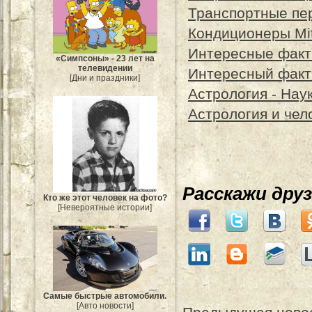
Транспортные пер
Кондиционеры Mit
Интересные факт
«Симпсоны» - 23 лет на
телевидении
Интересный факт:
[Дни и праздники]
Астрология - Нау
Астрология и чел
Расскажи дру
Кто же этот человек на фото?
[Невероятные истории]
Самые быстрые автомобили.
[Авто новости]