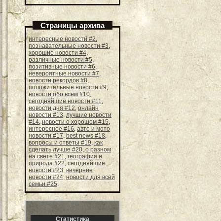
Страницы архива
интересные новости #2
,
познавательные новости #3
,
хорошие новости #4
,
различные новости #5
,
позитивные новости #6
,
невероятные новости #7
,
новости рекордов #8
,
положительные новости #9
,
новости обо всём #10
,
сегодняйшие новости #11
,
новости дня #12
,
онлайн
новости #13
,
лучшие новости
#14
,
новости о хорошем #15
,
интересное #16
,
авто и мото
новости #17
,
best news #18
,
вопросы и ответы #19
,
как
сделать лучше #20
,
о разном
на свете #21
,
география и
природа #22
,
сегодняйшие
новости #23
,
вечерние
новости #24
,
новости для всей
семьи #25
.
Статистика