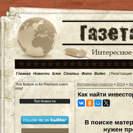
Главная
Новости
Блог
Статьи
Фото
Видео
|
Регистрация
This feature is for Premium users
Интересные новости
»
2014
»
Ав
only!
Как найти инвесто
Топ Новости
В поиске мате
нужен пр