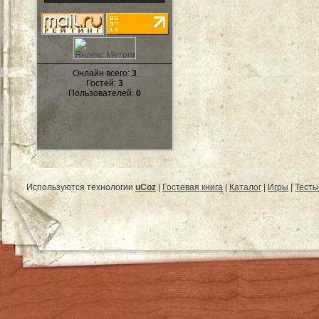
Онлайн всего:
3
Гостей:
3
Пользователей:
0
Используются технологии
uCoz
|
Гостевая книга
|
Каталог
|
Игры
|
Тесты