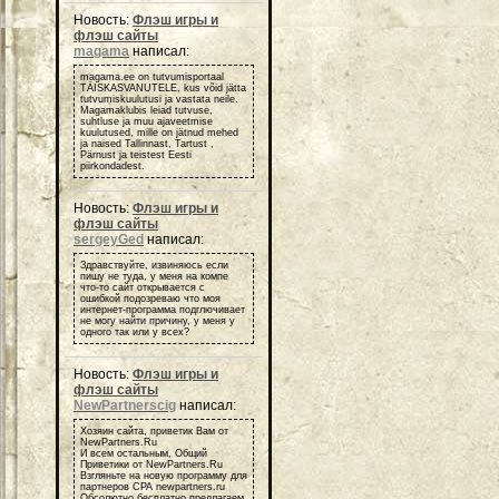
Новость:
Флэш игры и
флэш сайты
magama
написал:
magama.ee on tutvumisportaal
TÄISKASVANUTELE, kus võid jätta
tutvumiskuulutusi ja vastata neile.
Magamaklubis leiad tutvuse,
suhtluse ja muu ajaveetmise
kuulutused, mille on jätnud mehed
ja naised Tallinnast, Tartust ,
Pärnust ja teistest Eesti
piirkondadest.
Новость:
Флэш игры и
флэш сайты
sergeyGed
написал:
Здравствуйте, извиняюсь если
пишу не туда, у меня на компе
что-то сайт открывается с
ошибкой подозреваю что моя
интернет-программа подглючивает
не могу найти причину, у меня у
одного так или у всех?
Новость:
Флэш игры и
флэш сайты
NewPartnerscig
написал:
Хозяин сайта, приветик Вам от
NewPartners.Ru
И всем остальным, Общий
Приветики от NewPartners.Ru
Взгляньте на новую программу для
партнеров СРА newpartners.ru
Обсолютно бесплатно предлагаем