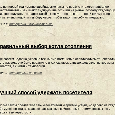
е не первый год именно швейцарские часы по праву считаются наиболее
чественными и занимают лидирующие позиции на рынке. поэтому каждому бу
иятно получить в подарок такой аксессуар. Но, для этого необходимо очень
имательно подойти к выбору часов, чтобы защитить себя от подделки.
здел:
Интересно и познавательно
равильный выбор котла отопления
ё совсем недавно, условно все жилые помещения отапливались от централь
стемы, ведь это было практично и как казалось раньше, дешевле, но времена
няются, а с ними и технологии.
здел:
Интересные новости
учший способ удержать посетителя
огие сайты предлагают своим посетителям прямые услуги, но далеко не каж
йт умеет не только красиво рассказать о собственных преимуществах, но и
ержать интерес гостя.