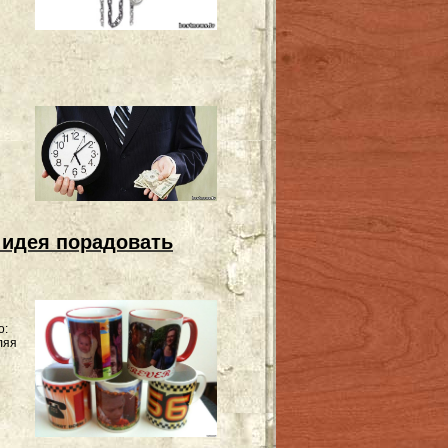
 идея порадовать
о:
ляя