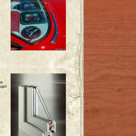
ри
одит