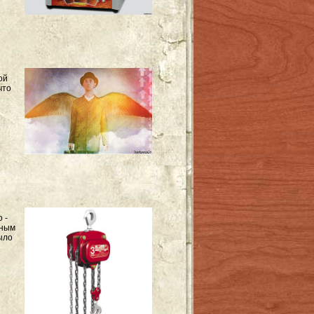
ой
что
 -
нным
ыло