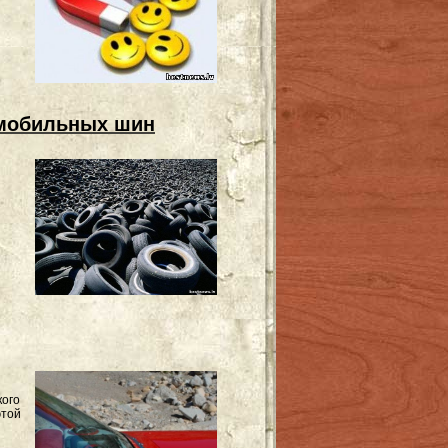
омобильных шин
кого
этой