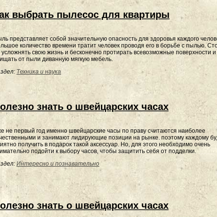
ак выбрать пылесос для квартиры
ль представляет собой значительную опасность для здоровья каждого челов
льшое количество времени тратит человек проводя его в борьбе с пылью. Ст
 усложнять свою жизнь и бесконечно протирать всевозможные поверхности и
ищать от пыли диванную мягкую мебель.
здел:
Техника и наука
олезно знать о швейцарских часах
е не первый год именно швейцарские часы по праву считаются наиболее
чественными и занимают лидирующие позиции на рынке. поэтому каждому бу
иятно получить в подарок такой аксессуар. Но, для этого необходимо очень
имательно подойти к выбору часов, чтобы защитить себя от подделки.
здел:
Интересно и познавательно
олезно знать о швейцарских часах