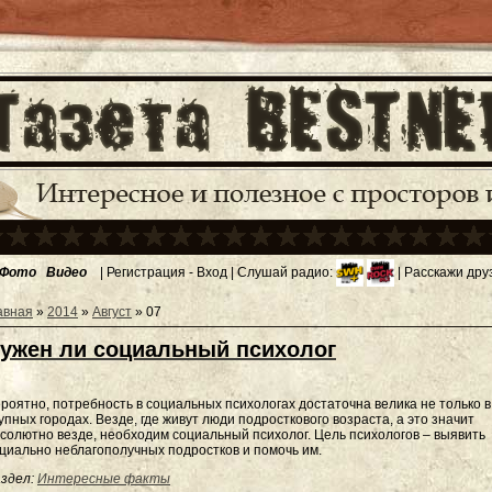
Фото
Видео
|
Регистрация
-
Вход
| Слушай радио:
| Расскажи дру
авная
»
2014
»
Август
»
07
ужен ли социальный психолог
роятно, потребность в социальных психологах достаточна велика не только в
упных городах. Везде, где живут люди подросткового возраста, а это значит
солютно везде, необходим социальный психолог. Цель психологов – выявить
циально неблагополучных подростков и помочь им.
здел:
Интересные факты