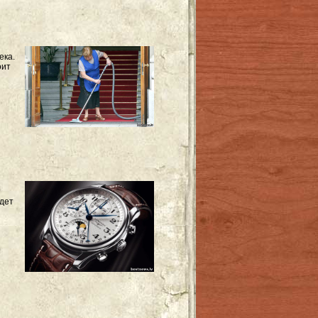
ека.
оит
дет