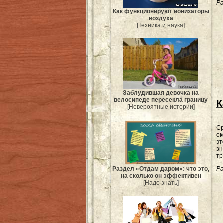
Ра
Как функционируют ионизаторы
воздуха
[Техника и наука]
Заблудившая девочка на
велосипеде пересекла границу
К
[Невероятные истории]
Ср
ок
эт
зн
тр
Раздел «Отдам даром»: что это,
Ра
на сколько он эффективен
[Надо знать]