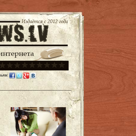
зьям: