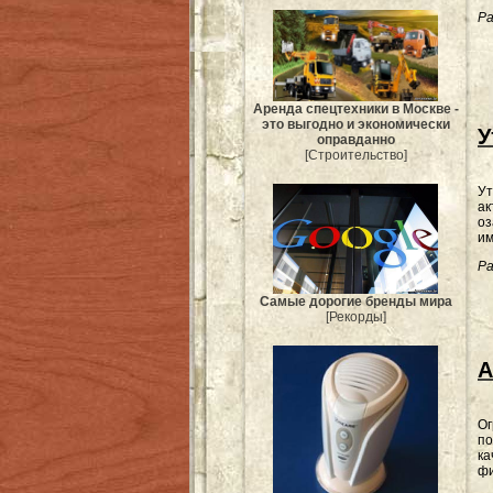
Ра
Аренда спецтехники в Москве -
это выгодно и экономически
У
оправданно
[Строительство]
Ут
ак
оз
им
Ра
Самые дорогие бренды мира
[Рекорды]
А
Ог
п
ка
фи