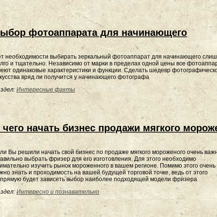
ыбор фотоаппарата для начинающего
т необходимости выбирать зеркальный фотоаппарат для начинающего сли
лго и тщательно. Независимо от марки в пределах одной цены все фотоаппа
еют одинаковые характеристики и функции. Сделать шедевр фотографическ
кусства вряд ли получится у начинающего фотографа
здел:
Интересные факты
 чего начать бизнес продажи мягкого морож
ли Вы решили начать свой бизнес по продаже мягкого мороженого очень важ
авильно выбрать фризер для его изготовления. Для этого необходимо
имательно изучить рынок мороженного в вашем регионе. Помимо этого очень
жно знать и проходимость на вашей будущей торговой точке, ведь от этого
прямую будет зависеть выбор наиболее подходящей модели фризера
здел:
Интересно и познавательно