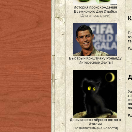
История происхождения
Всемирного Дня Улыбки
[Дни и праздники]
К
Пр
во
те
Ра
Быстрый Криштиану Роналду
[Интересные факты]
Д
Уж
тр
ср
по
по
Ра
День защиты чёрных котов в
Италии
[Познавательные новости]