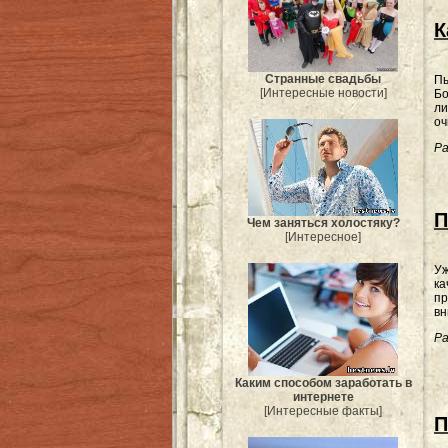
К
Странные свадьбы
Пы
[Интересные новости]
Бо
ли
оч
Ра
П
Чем заняться холостяку?
[Интересное]
Уж
ка
пр
вн
Ра
Каким способом заработать в
интернете
[Интересные факты]
П