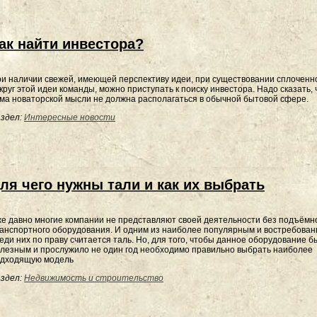
ак найти инвестора?
и наличии свежей, имеющей перспективу идеи, при существовании сплоченн
круг этой идеи команды, можно приступать к поиску инвестора. Надо сказать, 
ма новаторской мысли не должна располагаться в обычной бытовой сфере.
здел:
Интересные новости
ля чего нужны тали и как их выбрать
е давно многие компании не представляют своей деятельности без подъёмно
анспортного оборудования. И одним из наиболее популярным и востребова
еди них по праву считается таль. Но, для того, чтобы данное оборудование б
лезным и прослужило не один год необходимо правильно выбрать наиболее
дходящую модель
здел:
Недвижимость и строительство