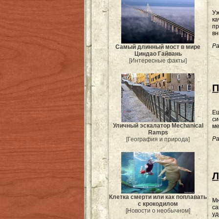
Уж
ка
пр
вн
Ра
Самый длинный мост в мире
Циндао Гайвань
[Интересные факты]
П
Ещ
си
Уличный эскалатор Mechanical
ме
Ramps
Ра
[География и природа]
Л
Клетка смерти или как поплавать
Мн
с крокодилом
са
[Новости о необычном]
уд