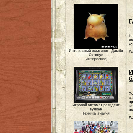
Г
На
яв
ко
Интересный осьминог - Дамбо
Ра
Октопус
[Интересное]
И
б
Хо
ва
ор
Игровой автомат резидент
ка
вулкан
на
[Техника и наука]
Ра