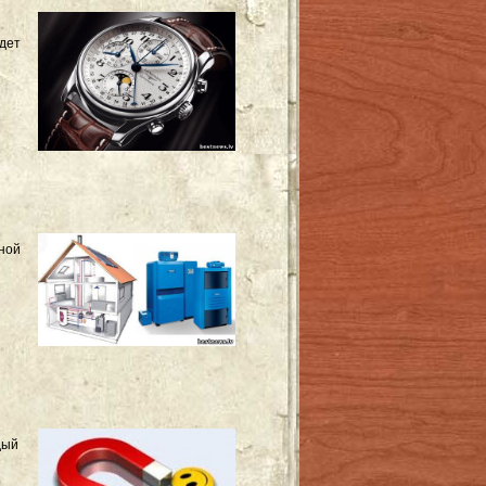
дет
ной
дый