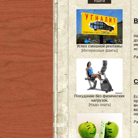
В
Не
до
им
Успех смешной рекламы
ис
[Интересные факты]
Ра
С
Похудание без физических
Ес
нагрузок.
пр
[Надо знать]
вн
ва
на
Ра