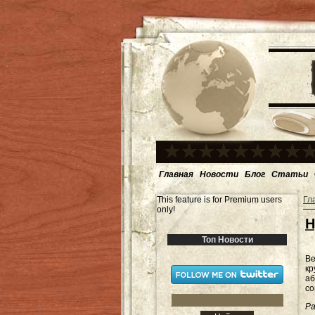
Главная
Новости
Блог
Статьи
This feature is for Premium users
Гл
only!
Н
Топ Новости
Ве
кр
аб
со
Ра