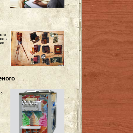
шком
раты
ого
еного
но