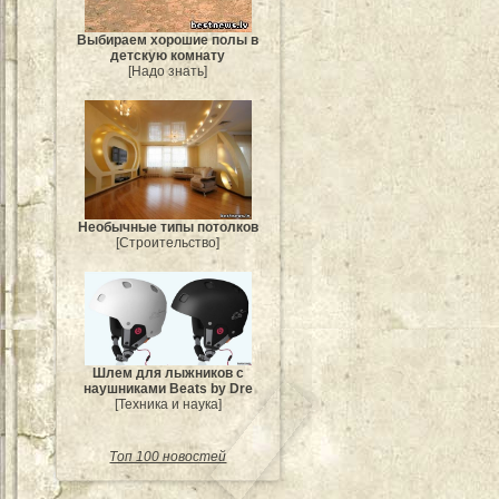
Выбираем хорошие полы в
детскую комнату
[Надо знать]
Необычные типы потолков
[Строительство]
Шлем для лыжников с
наушниками Beats by Dre
[Техника и наука]
Топ 100 новостей