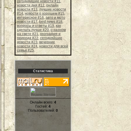
сегодняйшие новости #11
,
новости дня #12
,
онлайн
новости #13
,
лучшие новости
#14
,
новости о хорошем #15
,
интересное #16
,
авто и мото
новости #17
,
best news #18
,
вопросы и ответы #19
,
как
сделать лучше #20
,
о разном
на свете #21
,
география и
природа #22
,
сегодняйшие
новости #23
,
вечерние
новости #24
,
новости для всей
семьи #25
.
Статистика
Онлайн всего:
4
Гостей:
4
Пользователей:
0