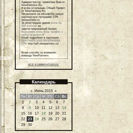
Администратор, приветики Вам от
NewPartners.Ru
И всем остальным, Общий Привет
от NewPartners.Ru
Посмотрите на обсолютно новую
партнерскую программу СРА
newpartners.ru
За регистрацию дарим
всем по
500 рублей
на
зарегистрированный баланс.
Выкупаем весь Ваш трафик с
сайта за дорого
!
Узнай подробнее в партнерке -
ПАРТНЕРСКАЯ ПРОГРАММА
СРА
http://aff.newpartners.ru/
Всем спасибо за внимание,
команда NewPartners
все комментарии
Календарь
«
Июнь 2015
»
Пн
Вт
Ср
Чт
Пт
Сб
Вс
1
2
3
4
5
6
7
8
9
10
11
12
13
14
15
16
17
18
19
20
21
22
23
24
25
26
27
28
29
30