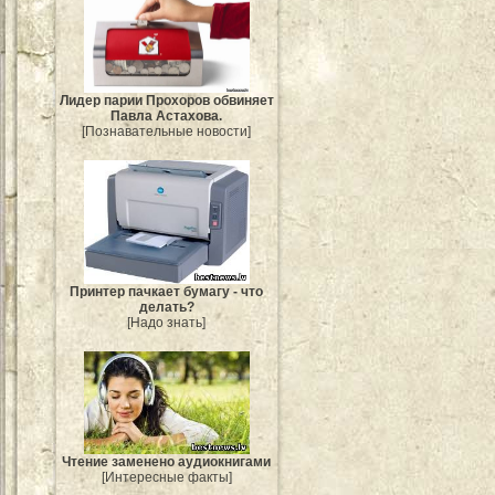
Лидер парии Прохоров обвиняет
Павла Астахова.
[Познавательные новости]
Принтер пачкает бумагу - что
делать?
[Надо знать]
Чтение заменено аудиокнигами
[Интересные факты]