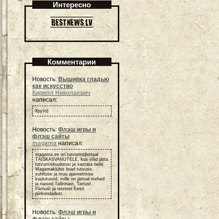
Интересно
Комментарии
Новость:
Вышивка гладью
как искусство
Кирилл Николаевич
написал:
Круто)
Новость:
Флэш игры и
флэш сайты
magama
написал:
magama.ee on tutvumisportaal
TÄISKASVANUTELE, kus võid jätta
tutvumiskuulutusi ja vastata neile.
Magamaklubis leiad tutvuse,
suhtluse ja muu ajaveetmise
kuulutused, mille on jätnud mehed
ja naised Tallinnast, Tartust ,
Pärnust ja teistest Eesti
piirkondadest.
Новость:
Флэш игры и