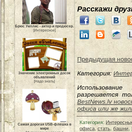
Расскажи дру
Брюс Уиллис - актер и продюсер.
[Интересное]
Предыдущая ново
Категория:
Интер
Значение электронных досок
объявлений
[Надо знать]
Использование
разрешается тол
BestNews.lv ново
офиса или же жил
Категория
:
Интересны
Самая дорогая USB-флешка в
офиса
,
стать
,
башни
,
мире