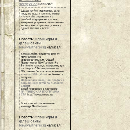
флэш сайты
sergeyGed
написал:
Здравствуйте, извиняюсь если
пишу не туда, у меня на компе
что-то сайт открывается с
ошибкой подозреваю что моя
интернет-программа подглючивает
не могу найти причину, у меня у
одного так или у всех?
Новость:
Флэш игры и
флэш сайты
NewPartnerscig
написал:
Хозяин сайта, приветик Вам от
NewPartners.Ru
И всем остальным, Общий
Приветики от NewPartners.Ru
Взгляньте на новую программу для
партнеров СРА newpartners.ru
Обсолютно бесплатно предлагаем
всем по 500 рублей
на баланс в
аккаунте.
Оплачиваем весь Ваш трафик с
социальных сетей по высоким
ценам
!
Узнай подробнее в партнерке -
ПАРТНЕРСКАЯ ПРОГРАММА
СРА
http://newpartners.ru/
Всем спасибо за внимание,
команда NewPartners
Новость:
Флэш игры и
флэш сайты
NewPartnerscig
написал: