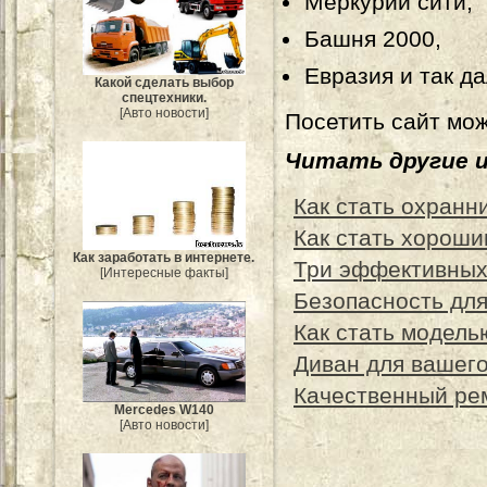
Меркурий сити,
Башня 2000,
Евразия и так да
Какой сделать выбор
спецтехники.
[Авто новости]
Посетить сайт мо
Читать другие 
Как стать охранн
Как стать хорош
Как заработать в интернете.
Три эффективных
[Интересные факты]
Безопасность дл
Как стать модель
Диван для вашег
Качественный ре
Mercedes W140
[Авто новости]