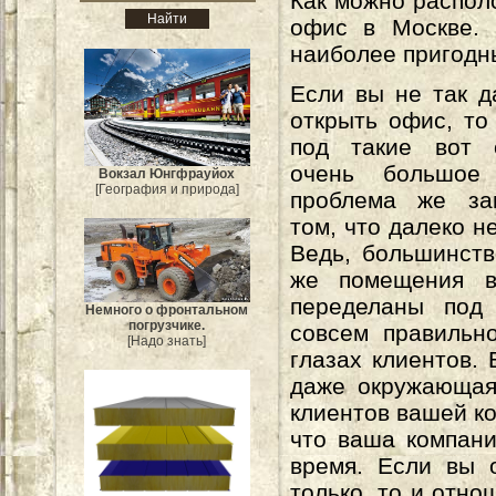
Как можно распол
офис в Москве. 
наиболее пригодн
Если вы не так 
открыть офис, то
под такие вот 
очень большое 
Вокзал Юнгфрауйох
[География и природа]
проблема же за
том, что далеко н
Ведь, большинств
же помещения в
переделаны под
Немного о фронтальном
погрузчике.
совсем правильн
[Надо знать]
глазах клиентов.
даже окружающая 
клиентов вашей ко
что ваша компани
время. Если вы 
только, то и отн